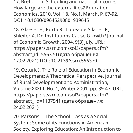
17. Breton Th. Schooling and national income:
How large are the externalities? Education
Economics. 2010. Vol. 18. No.1. March. P. 67-92.
DOI: 10.1080/09645290801939645
18. Glaeser E., Porta R., Lopez-de-Silanec F.,
Shleifer A. Do Institutions Cause Growth? Journal
of Economic Growth, 2004, 9(3) July. URL:
https://papers.ssrn.com/sol3/papers.cfm?
abstract_id=556370 (дата обращения:
17.02.2021) DOI: 10.2139/ssrn.556370
19. Ozturk I. The Role of Education in Economic
Development: A Theoretical Perspective. Journal
of Rural Development and Administration,
Volume XXXIII, No. 1, Winter 2001, pp. 39-47. URL:
https://papers.ssrn.com/sol3/papers.cfm?
abstract_ id=1137541 (дата обращения:
24.02.2021)
20. Parsons T. The School Class as a Social
System: Some of its Functions in American
Society. Exploring Education: An Introduction to