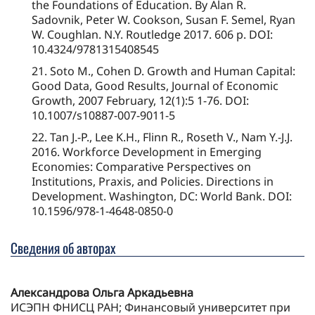
the Foundations of Education. By Alan R.
Sadovnik, Peter W. Cookson, Susan F. Semel, Ryan
W. Coughlan. N.Y. Routledge 2017. 606 p. DOI:
10.4324/9781315408545
21. Soto M., Cohen D. Growth and Human Capital:
Good Data, Good Results, Journal of Economic
Growth, 2007 February, 12(1):5 1-76. DOI:
10.1007/s10887-007-9011-5
22. Tan J.-P., Lee K.H., Flinn R., Roseth V., Nam Y.-J.J.
2016. Workforce Development in Emerging
Economies: Comparative Perspectives on
Institutions, Praxis, and Policies. Directions in
Development. Washington, DC: World Bank. DOI:
10.1596/978-1-4648-0850-0
Сведения об авторах
Александрова Ольга Аркадьевна
ИСЭПН ФНИСЦ РАН; Финансовый университет при