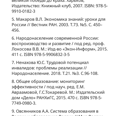
великой победы до краха. Харьков,
Издательство: Книжный клуб, 2007. ISBN: 978-5-
9910-0182-3
5. Макаров В.Л. Экономика знаний: уроки для
России // Вестник РАН. 2003. Т.73. №5. С. 450–
456.
6. Народонаселение современной России:
воспроизводство и развитие / под ред. проф.
Локосова В.В. М.: Изд-во «Экон-Информ», 2015.
411 с. ISBN 978-5-9906832-3-5
7. Ненахова Ю.С. Трудовой потенциал
инвалидов: проблемы реализации //
Народонаселение. 2018. Т.21. №3. С.96-108.
8. Общее образование: мониторинг
эффективности / под науч. ред. Е.М.
Авраамовой, Г.С.Токаревой. М.: Издательский
дом «Дело» РАНХиГС, 2015. 470 с. ISBN 978-5-
7749-0980-3.
9. Овсянников А.А. Система образования в