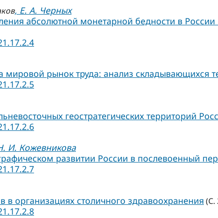
, Е. А. Черных
аков
ения абсолютной монетарной бедности в России 
21.17.2.4
а мировой рынок труда: анализ складывающихся те
21.17.2.5
ьневосточных геостратегических территорий Рос
21.17.2.6
 Н. И. Кожевникова
афическом развитии России в послевоенный перио
21.17.2.7
в в организациях столичного здравоохранения
(С.
21.17.2.8