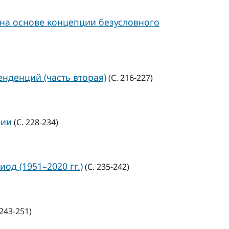
на основе концепции безусловного
нденций (часть вторая)
(С. 216-227)
сии
(С. 228-234)
д (1951–2020 гг.)
(С. 235-242)
 243-251)