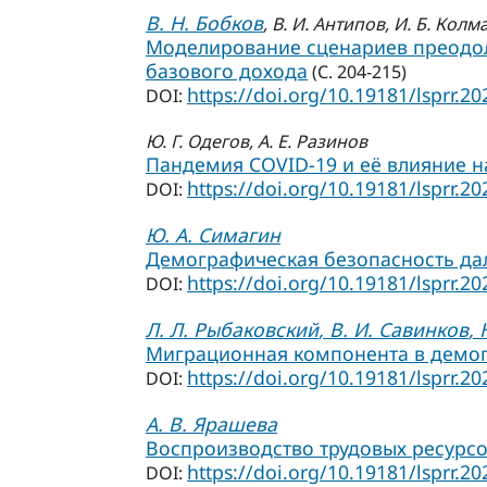
В. Н. Бобков
, В. И. Антипов
, И. Б. Колм
Моделирование сценариев преодол
базового дохода
(С. 204-215)
https://doi.org/10.19181/lsprr.20
DOI:
Ю. Г. Одегов
, А. Е. Разинов
Пандемия COVID-19 и её влияние н
https://doi.org/10.19181/lsprr.20
DOI:
Ю. А. Симагин
Демографическая безопасность дал
https://doi.org/10.19181/lsprr.20
DOI:
Л. Л. Рыбаковский
, В. И. Савинков
,
Миграционная компонента в демогр
https://doi.org/10.19181/lsprr.20
DOI:
А. В. Ярашева
Воспроизводство трудовых ресурсо
https://doi.org/10.19181/lsprr.20
DOI: