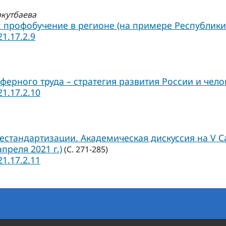
уркутбаева
 профобучение в регионе (на примере Республик
21.17.2.9
рного труда – стратегия развития России и чело
21.17.2.10
 дестандартизации. Академическая дискуссия на V
преля 2021 г.)
(С. 271-285)
21.17.2.11