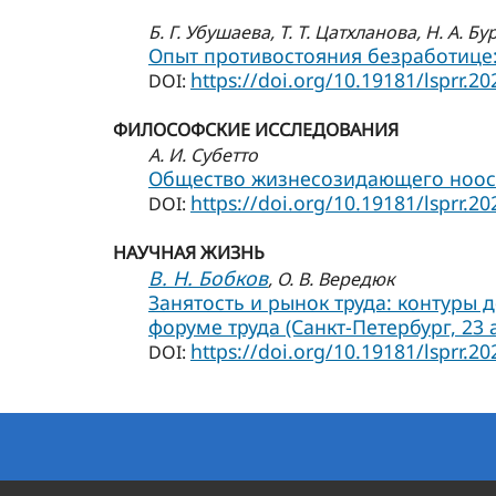
Б. Г. Убушаева
, Т. Т. Цатхланова
, Н. А. Б
Опыт противостояния безработице:
https://doi.org/10.19181/lsprr.20
DOI:
ФИЛОСОФСКИЕ ИССЛЕДОВАНИЯ
А. И. Субетто
Общество жизнесозидающего ноосфе
https://doi.org/10.19181/lsprr.20
DOI:
НАУЧНАЯ ЖИЗНЬ
В. Н. Бобков
, О. В. Вередюк
Занятость и рынок труда: контуры
форуме труда (Санкт-Петербург, 23 а
https://doi.org/10.19181/lsprr.20
DOI: