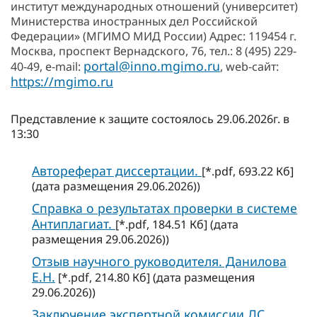
институт международных отношений (университет)
Министерства иностранных дел Российской
Федерации» (МГИМО МИД России) Адрес: 119454 г.
Москва, проспект Вернадского, 76, тел.: 8 (495) 229-
portal@inno.mgimo.ru
40-49, e-mail:
, web-сайт:
https://mgimo.ru
Представление к защите состоялось 29.06.2026г. в
13:30
Автореферат диссертации.
[*.pdf, 693.22 Кб]
(дата размещения 29.06.2026))
Справка о результатах проверки в системе
Антиплагиат.
[*.pdf, 184.51 Кб] (дата
размещения 29.06.2026))
Отзыв научного руководителя. Данилова
Е.Н.
[*.pdf, 214.80 Кб] (дата размещения
29.06.2026))
Заключение экспертной комиссии ДС.