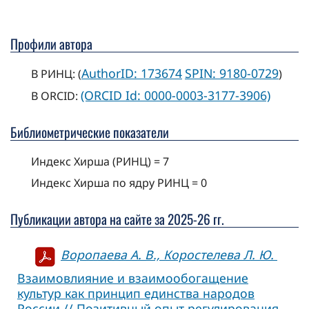
Профили автора
AuthorID: 173674
SPIN: 9180-0729
В РИНЦ: (
)
(ORCID Id: 0000-0003-3177-3906)
В ORCID:
Библиометрические показатели
Индекс Хирша (РИНЦ) = 7
Индекс Хирша по ядру РИНЦ = 0
Публикации автора на сайте за 2025-26 гг.
Воропаева А. В., Коростелева Л. Ю.
Взаимовлияние и взаимообогащение
культур как принцип единства народов
России // Позитивный опыт регулирования