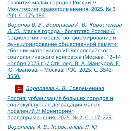
развития малых городов России //
Мониторинг правоприменения. 2025. № 3
(56). С. 175-186.
Воронов В. В., Воропаева А. В., Коростелева
Л. Ю.
Малые города - богатство России //
Социология и общество: формирование и
функционирование общественной памяти:
сборник материалов VII Всероссийского
социологического конгресса (Москва, 12–14
ноября 2025 г.) / Отв. ред. В. А. Мансуров, Е.
Ю. Иванова. – Москва: РОС, 2025. С. 3543-
3550.
Воропаева А. В.
Современная
Россия: урбанизация больших городов и
социокультурная деградация малых
поселений // Мониторинг
правоприменения. 2025. № 2. С. 117–225.
Воропаева А. В., Коростелева Л. Ю.