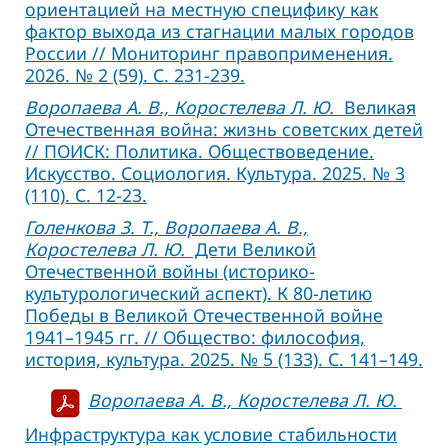
ориентацией на местную специфику как
фактор выхода из стагнации малых городов
России // Мониторинг правоприменения.
2026. № 2 (59). С. 231-239.
Воропаева А. В., Коростелева Л. Ю.
Великая
Отечественная война: жизнь советских детей
// ПОИСК: Политика. Обществоведение.
Искусство. Социология. Культура. 2025. № 3
(110). С. 12-23.
Голенкова З. Т., Воропаева А. В.,
Коростелева Л. Ю.
Дети Великой
Отечественной войны (историко-
культурологический аспект). К 80-летию
Победы в Великой Отечественной войне
1941–1945 гг. // Общество: философия,
история, культура. 2025. № 5 (133). С. 141–149.
Воропаева А. В., Коростелева Л. Ю.
Инфраструктура как условие стабильности