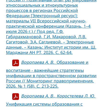
этносоциальных и этнокультурных
процессов в регионах Российской
Федерации [Электронный ресурс]:
материалы VII Всероссийской научно-
практической конференции (Казань, 1–4
июля 2026 г.) / Под ред. Г.Ф.
Габдрахмановой, Г.И. Макаровой, Л.В.
Сагитовой, Э.А. Сагдиевой. – Электронные
данные. – Казань: Институт истории им. Ш.
Марджани АН РТ, 2026. С. 62-64.
Воропаева А. В.
Образование и
воспитание - важнейшие стратегемы
унификации в пространственном развитии
России // Мониторинг правоприменения.
2026. № 1 (58). С. 213-225.
Воропаева А. В., Коростелева Л. Ю.
Унификация системы образования с