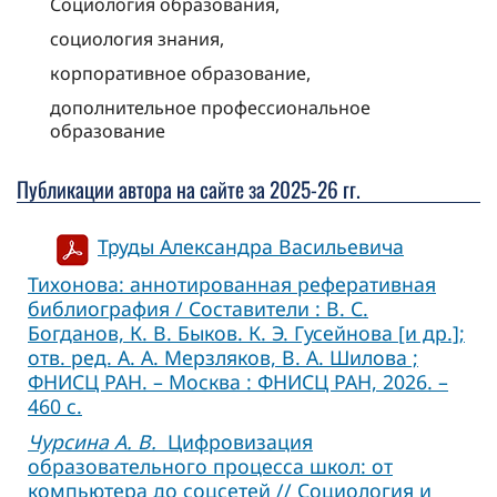
Социология образования,
социология знания,
корпоративное образование,
дополнительное профессиональное
образование
Публикации автора на сайте за 2025-26 гг.
Труды Александра Васильевича
Тихонова: аннотированная реферативная
библиография / Составители : В. С.
Богданов, К. В. Быков. К. Э. Гусейнова [и др.];
отв. ред. А. А. Мерзляков, В. А. Шилова ;
ФНИСЦ РАН. – Москва : ФНИСЦ РАН, 2026. –
460 с.
Чурсина А. В.
Цифровизация
образовательного процесса школ: от
компьютера до соцсетей // Социология и