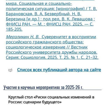
мира. Социальная и социально-
политическая ситуация: [монография] / Т. В.
Барановская, В. А. Безвербный, Н. В.
Березина [и др.] ; под ред. В. К. Левашова ;
ФНИСЦ РАН. — М. : ФНИСЦ РАН, 2025. — С.
185-205.
Мерзликин Н. В.
Суверенитет в восприятии
российского гражданского общества:
социологическое измерение // Вестник
Российского университета дружбы народов.
Серия: Социология. 2025. Т. 25. № 1. С. 21–32.
Cписок всех публикаций автора на сайте
Участие в научных мероприятиях за 2025-26 г.
Круглый стол «Риски социальных изменений в
России: сценарии будущего»