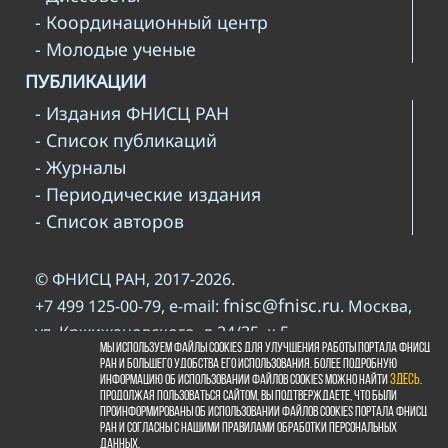
- Координационный центр
- Молодые ученые
ПУБЛИКАЦИИ
- Издания ФНИСЦ РАН
- Список публикаций
- Журналы
- Периодические издания
- Список авторов
© ФНИСЦ РАН, 2017-2026.
fnisc@fnisc.ru
+7 499 125-00-79, e-mail:
. Москва,
ул. Кржижановского, д.24/35, к.5
Мы используем файлы cookies для улучшения работы портала ФНИСЦ
При использовании материалов сайта ФНИСЦ
РАН и большего удобства его использования. Более подробную
www.fnisc.ru
информацию об использовании файлов cookies можно найти
здесь
.
РАН просьба давать ссылку на
.
Продолжая пользоваться сайтом, Вы подтверждаете, что были
правилами
Пожалуйста, познакомьтесь с
проинформированы об использовании файлов cookies портала ФНИСЦ
РАН и согласны с нашими правилами обработки персональных
копирайта
данных.