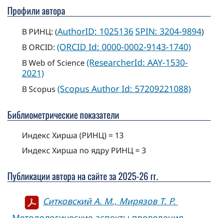
Профили автора
AuthorID: 1025136
SPIN: 3204-9894
В РИНЦ: (
)
(ORCID Id: 0000-0002-9143-1740)
В ORCID:
(ResearcherId: AAY-1530-
В Web of Science
2021)
(Scopus Author Id: 57209221088)
В Scopus
Библиометрические показатели
Индекс Хирша (РИНЦ) = 13
Индекс Хирша по ядру РИНЦ = 3
Публикации автора на сайте за 2025-26 гг.
Ситковский А. М., Мирязов Т. Р.
Методологические аспекты проведения