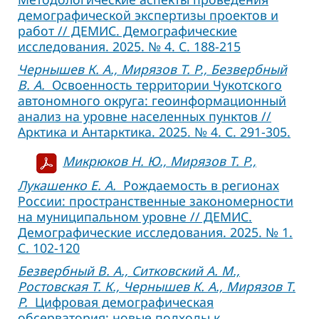
демографической экспертизы проектов и
работ // ДЕМИС. Демографические
исследования. 2025. № 4. С. 188-215
Чернышев К. А., Мирязов Т. Р., Безвербный
В. А.
Освоенность территории Чукотского
автономного округа: геоинформационный
анализ на уровне населенных пунктов //
Арктика и Антарктика. 2025. № 4. С. 291-305.
Микрюков Н. Ю., Мирязов Т. Р.,
Лукашенко Е. А.
Рождаемость в регионах
России: пространственные закономерности
на муниципальном уровне // ДЕМИС.
Демографические исследования. 2025. № 1.
С. 102-120
Безвербный В. А., Ситковский А. М.,
Ростовская Т. К., Чернышев К. А., Мирязов Т.
Р.
Цифровая демографическая
обсерватория: новые подходы к