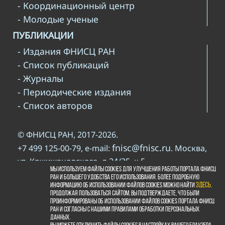
- Координационный центр
- Молодые ученые
ПУБЛИКАЦИИ
- Издания ФНИСЦ РАН
- Список публикаций
- Журналы
- Периодические издания
- Список авторов
© ФНИСЦ РАН, 2017-2026.
fnisc@fnisc.ru
+7 499 125-00-79, e-mail:
. Москва,
ул. Кржижановского, д.24/35, к.5
Мы используем файлы cookies для улучшения работы портала ФНИСЦ
При использовании материалов сайта ФНИСЦ
РАН и большего удобства его использования. Более подробную
www.fnisc.ru
информацию об использовании файлов cookies можно найти
здесь
.
РАН просьба давать ссылку на
.
Продолжая пользоваться сайтом, Вы подтверждаете, что были
правилами
Пожалуйста, познакомьтесь с
проинформированы об использовании файлов cookies портала ФНИСЦ
РАН и согласны с нашими правилами обработки персональных
копирайта
данных.