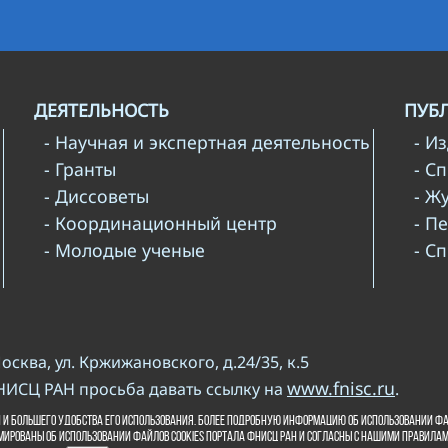
ДЕЯТЕЛЬНОСТЬ
ПУБ
- Научная и экспертная деятельность
- И
- Гранты
- С
- Диссоветы
- Ж
- Координационный центр
- П
- Молодые ученые
- С
Москва, ул. Кржижановского, д.24/35, к.5
www.fnisc.ru
НИСЦ РАН просьба давать ссылку на
.
и копирайта
 и большего удобства его использования. Более подробную информацию об использовании фа
мированы об использовании файлов cookies портала ФНИСЦ РАН и согласны с нашими правила