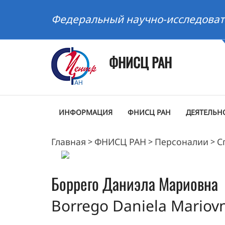
Федеральный научно-исследоват
ФНИСЦ РАН
ИНФОРМАЦИЯ
ФНИСЦ РАН
ДЕЯТЕЛЬН
Главная
ФНИСЦ РАН
Персоналии
С
>
>
>
Боррего
Даниэла Мариовна
Borrego Daniela Mariov