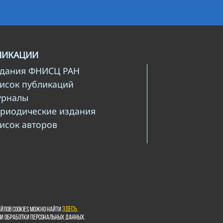
ЛИКАЦИИ
здания ФНИСЦ РАН
писок публикаций
урналы
ериодические издания
писок авторов
йлов cookies можно найти
здесь
.
ми обработки персональных данных.