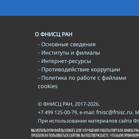
О ФНИСЦ РАН
- Основные сведения
- Институты и филиалы
- Интернет-ресурсы
- Противодействие коррупции
- Политика по работе с файлами
cookies
© ФНИСЦ РАН, 2017-2026.
fnisc@fnisc.ru
+7 499 125-00-79, e-mail:
. 
При использовании материалов сайта Ф
правилам
Пожалуйста, познакомьтесь с
Мы используем файлы cookies для улучшения работы портала ФНИСЦ РАН
ВКонтакте
Продолжая пользоваться сайтом, Вы подтверждаете, что были проинфор