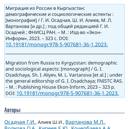
Миграция из России в Кыргызстан:
демографические и социологические аспекты :
[монография] / Г. И. Осадчая, Ш. И. Алиев, М. Л.
Вартанова [и др.] ; под общей редакцией Г. И.
Осадчей ; ФНИСЦ РАН. – М. : Изд-во «Экон-
Информ», 2023. – 323 c. DOI:
10.19181/monogr.978-5-907681-36-1.2023.
Migration from Russia to Kyrgyzstan: demographic
and sociological aspects: [monograph] / G. I.
Osadchaya, Sh. I. Aliyev, M. L. Vartanova [et al.] ; under
the general editorship of G. I. Osadchaya; FNISTC RAS.
– M. : Publishing House Ekon-Inform, 2023 – 323 p.
10.19181/monogr.978-5-907681-36-1.2023.
DOI:
Авторы:
Осадчая Г.И.
Вартанова М.Л.
, Алиев Ш.И.,
,
Волкова О.А.
Киреев Е.Ю.
Кочербаева А.А.
,
,
,