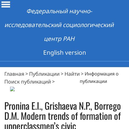
Федеральный научно-
исследовательский социологический
центр РАН
English version
Главная
Публикации
Найти
>
>
>
Информация о
Поиск публикаций
публикации
>
Pronina E.I., Grishaeva N.P., Borrego
D.M. Modern trends of formation of
upperclassmen’s civic