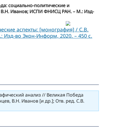
ода: социально-политические и
в, В.Н. Иванов; ИСПИ ФНИСЦ РАН. – М.: Изд-
ские аспекты: [монография] / С.В.
.: Изд-во Экон-Информ, 2020. – 450 с.
рафический анализ // Великая Победа
, В.Н. Иванов [и др.]; Отв. ред. С.В.