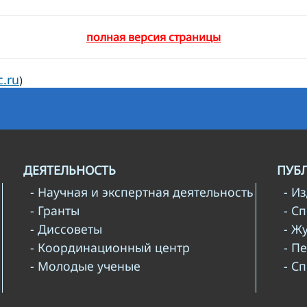
полная версия страницы
c.ru
)
ДЕЯТЕЛЬНОСТЬ
ПУБ
- Научная и экспертная деятельность
- И
- Гранты
- С
- Диссоветы
- Ж
- Координационный центр
- П
- Молодые ученые
- С