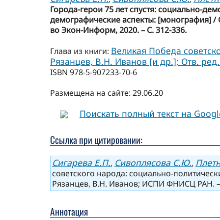
Города-герои 75 лет спустя: социально-де
демографические аспекты: [монография] / С.В
во Экон-Информ, 2020. – С. 312-336.
Великая Победа советско
Глава из книги:
Рязанцев, В.Н. Иванов [и др.]; Отв. ре
ISBN 978-5-907233-70-6
Размещена на сайте: 29.06.20
Поискать полный текст на Goog
Ссылка при цитировании:
Сигарева Е.П.
Сивоплясова С.Ю.
Плетн
,
,
советского народа: социально-политические 
Рязанцев, В.Н. Иванов; ИСПИ ФНИСЦ РАН. – 
Аннотация