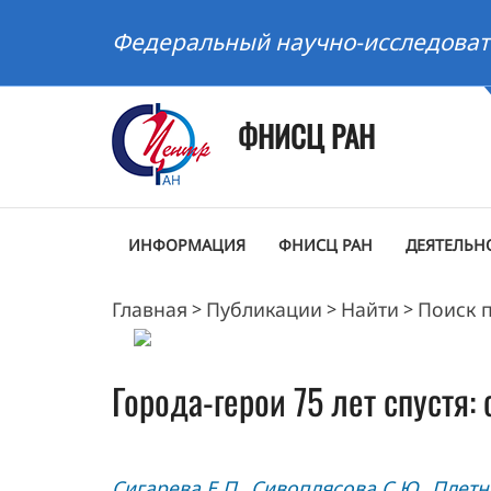
Федеральный научно-исследоват
ФНИСЦ РАН
ИНФОРМАЦИЯ
ФНИСЦ РАН
ДЕЯТЕЛЬН
Главная
Публикации
Найти
Поиск 
>
>
>
Города-герои 75 лет спустя
Сигарева Е.П.
Сивоплясова С.Ю.
Плетн
,
,