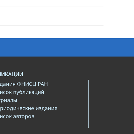
ЛИКАЦИИ
здания ФНИСЦ РАН
писок публикаций
урналы
ериодические издания
писок авторов