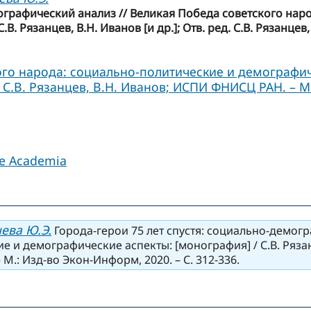
мографический анализ // Великая Победа советского нар
. Рязанцев, В.Н. Иванов [и др.]; Отв. ред. С.В. Рязанце
го народа: социально-политические и демографиче
д. С.В. Рязанцев, В.Н. Иванов; ИСПИ ФНИСЦ РАН. – М
le Academia
ева Ю.Э.
Города-герои 75 лет спустя: социально-демог
и демографические аспекты: [монография] / С.В. Рязанцев
М.: Изд-во Экон-Информ, 2020. – С. 312-336.