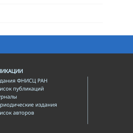
ЛИКАЦИИ
здания ФНИСЦ РАН
писок публикаций
урналы
ериодические издания
писок авторов