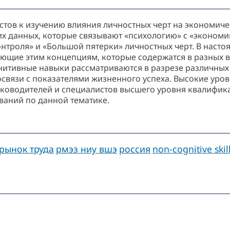
стов к изучению влияния личностных черт на экономич
 данных, которые связывают «психологию» с «экономик
нтроля» и «Большой пятерки» личностных черт. В наст
ующие этим концепциям, которые содержатся в разных в
нитивные навыки рассматриваются в разрезе различны
мосвязи с показателями жизненного успеха. Высокие ур
ководителей и специалистов высшего уровня квалифика
аний по данной тематике.
рынок труда
рмэз ниу вшэ
россия
non-cognitive skil