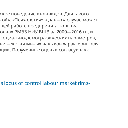
еское поведение индивидов. Для такого
ой». «Психология» в данном случае может
оящей работе предпринята попытка
олнах РМЭЗ НИУ ВШЭ за 2000—2016 гг., и
х социально-демографических параметров,
овни некогнитивных навыков характерны для
ции. Полученные оценки согласуются с
ls
locus of control
labour market
rlms‑