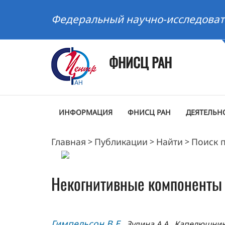
Федеральный научно-исследоват
ФНИСЦ РАН
ИНФОРМАЦИЯ
ФНИСЦ РАН
ДЕЯТЕЛЬН
Главная
Публикации
Найти
Поиск 
>
>
>
Некогнитивные компоненты ч
Гимпельсон В.Е.
, Зудина А.А., Капелюшник