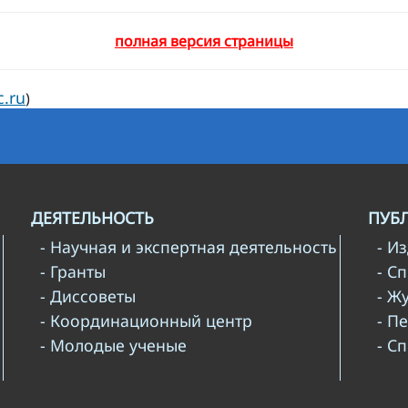
полная версия страницы
c.ru
)
ДЕЯТЕЛЬНОСТЬ
ПУБ
- Научная и экспертная деятельность
- И
- Гранты
- С
- Диссоветы
- Ж
- Координационный центр
- П
- Молодые ученые
- С