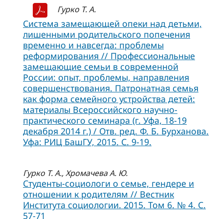
Гурко Т. А.
Система замещающей опеки над детьми,
лишенными родительского попечения
временно и навсегда: проблемы
реформирования // Профессиональные
замещающие семьи в современной
России: опыт, проблемы, направления
совершенствования. Патронатная семья
как форма семейного устройства детей:
материалы Всероссийского научно-
практического семинара (г. Уфа, 18-19
декабря 2014 г.) / Отв. ред. Ф. Б. Бурханова.
Уфа: РИЦ БашГУ, 2015. С. 9-19.
Гурко Т. А., Хромачева А. Ю.
Студенты-социологи о семье, гендере и
отношении к родителям // Вестник
Института социологии. 2015. Том 6. № 4. C.
57-71