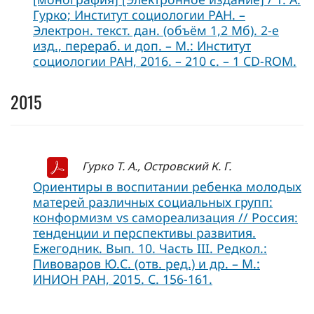
Гурко; Институт социологии РАН. –
Электрон. текст. дан. (объём 1,2 Мб). 2-е
изд., перераб. и доп. – М.: Институт
социологии РАН, 2016. – 210 с. – 1 CD-ROM.
2015
Гурко Т. А., Островский К. Г.
Ориентиры в воспитании ребенка молодых
матерей различных социальных групп:
конформизм vs самореализация // Россия:
тенденции и перспективы развития.
Ежегодник. Вып. 10. Часть III. Редкол.:
Пивоваров Ю.С. (отв. ред.) и др. – М.:
ИНИОН РАН, 2015. С. 156-161.