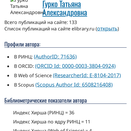
Гурко Татьяна
Александровна
Всего публикаций на сайте: 133
открыть
Cписок публикаций на сайте elibrary.ru (
)
Профили автора:
(AuthorID: 71636)
В РИНЦ:
(ORCID Id: 0000-0003-3804-0924)
В ORCID:
(ResearcherId: E-8104-2017)
В Web of Science
(Scopus Author Id: 6508216408)
В Scopus
Библиометрические показатели автора
Индекс Хирша (РИНЦ) = 36
Индекс Хирша по ядру РИНЦ = 11
Индекс Хирша (Web of Science) = 4