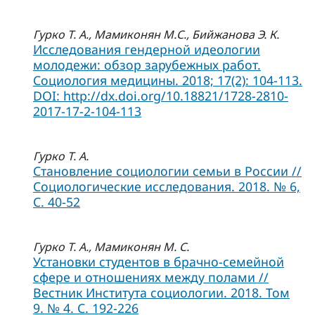
Гурко Т. А., Мамиконян М.С., Бийжанова Э. К.
Исследования гендерной идеологии
молодежи: обзор зарубежных работ.
Социология медицины. 2018; 17(2): 104-113.
DOI: http://dx.doi.org/10.18821/1728-2810-
2017-17-2-104-113
Гурко Т. А.
Становление социологии семьи в России //
Социологические исследования. 2018. № 6,
C. 40-52
Гурко Т. А., Мамиконян М. С.
Установки студентов в брачно-семейной
сфере и отношениях между полами //
Вестник Института социологии. 2018. Том
9. № 4. C. 192-226