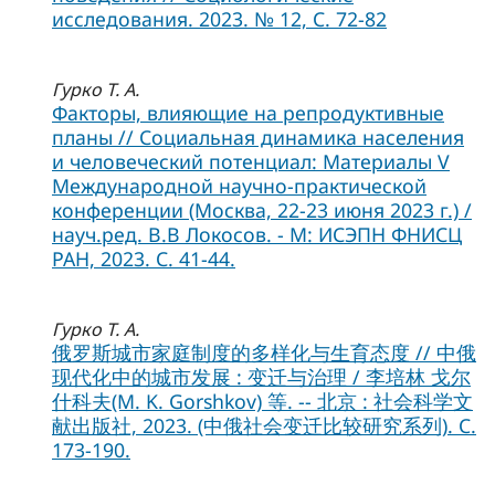
исследования. 2023. № 12, C. 72-82
Гурко Т. А.
Факторы, влияющие на репродуктивные
планы // Социальная динамика населения
и человеческий потенциал: Материалы V
Международной научно-практической
конференции (Москва, 22-23 июня 2023 г.) /
науч.ред. В.В Локосов. - М: ИСЭПН ФНИСЦ
РАН, 2023. С. 41-44.
Гурко Т. А.
俄罗斯城市家庭制度的多样化与生育态度 // 中俄
现代化中的城市发展 : 变迁与治理 / 李培林 戈尔
什科夫(M. K. Gorshkov) 等. -- 北京 : 社会科学文
献出版社, 2023. (中俄社会变迁比较研究系列). C.
173-190.