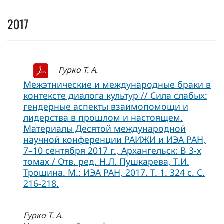
2017
Гурко Т. А.
Межэтнические и международные браки в
контексте диалога культур // Сила слабых:
гендерные аспекты взаимопомощи и
лидерства в прошлом и настоящем.
Материалы Десятой международной
научной конференции РАИЖИ и ИЭА РАН,
7–10 сентября 2017 г., Архангельск: В 3-х
томах / Отв. ред. Н.Л. Пушкарева, Т.И.
Трошина. М.: ИЭА РАН, 2017. Т. 1. 324 с. С.
216-218.
Гурко Т. А.