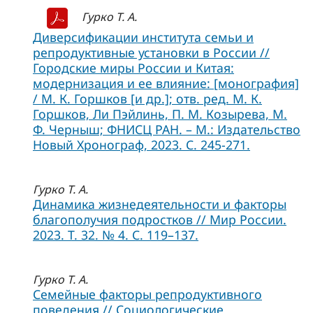
Гурко Т. А.
Диверсификации института семьи и
репродуктивные установки в России //
Городские миры России и Китая:
модернизация и ее влияние: [монография]
/ М. К. Горшков [и др.]; отв. ред. М. К.
Горшков, Ли Пэйлинь, П. М. Козырева, М.
Ф. Черныш; ФНИСЦ РАН. – М.: Издательство
Новый Хронограф, 2023. С. 245-271.
Гурко Т. А.
Динамика жизнедеятельности и факторы
благополучия подростков // Мир России.
2023. Т. 32. № 4. С. 119–137.
Гурко Т. А.
Семейные факторы репродуктивного
поведения // Социологические