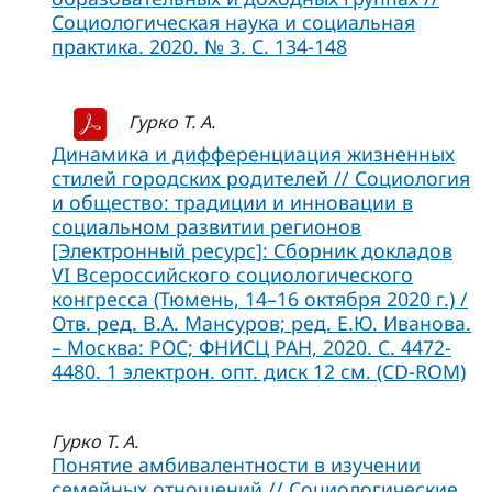
Социологическая наука и социальная
практика. 2020. № 3. С. 134-148
Гурко Т. А.
Динамика и дифференциация жизненных
стилей городских родителей // Социология
и общество: традиции и инновации в
социальном развитии регионов
[Электронный ресурс]: Сборник докладов
VI Всероссийского социологического
конгресса (Тюмень, 14–16 октября 2020 г.) /
Отв. ред. В.А. Мансуров; ред. Е.Ю. Иванова.
– Москва: РОС; ФНИСЦ РАН, 2020. С. 4472-
4480. 1 электрон. опт. диск 12 см. (CD-ROM)
Гурко Т. А.
Понятие амбивалентности в изучении
семейных отношений // Социологические