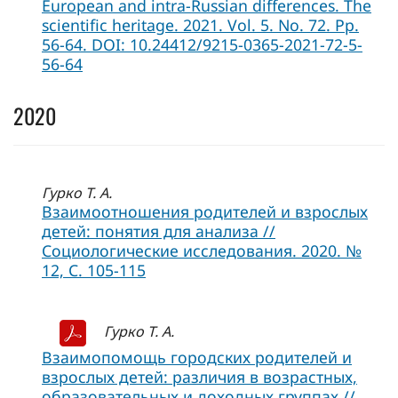
European and intra-Russian differences. The
scientific heritage. 2021. Vol. 5. No. 72. Pp.
56-64. DOI: 10.24412/9215-0365-2021-72-5-
56-64
2020
Гурко Т. А.
Взаимоотношения родителей и взрослых
детей: понятия для анализа //
Социологические исследования. 2020. №
12, C. 105-115
Гурко Т. А.
Взаимопомощь городских родителей и
взрослых детей: различия в возрастных,
образовательных и доходных группах //