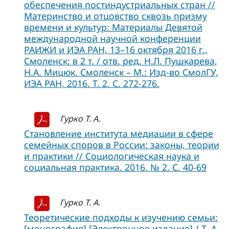
обеспечения постиндустриальных стран //
Материнство и отцовство сквозь призму
времени и культур: Материалы Девятой
международной научной конференции
РАИЖИ и ИЭА РАН, 13–16 октября 2016 г.,
Смоленск: в 2 т. / отв. ред. Н.Л. Пушкарева,
Н.А. Мицюк. Смоленск – М.: Изд-во СмолГУ,
ИЭА РАН, 2016. Т. 2. С. 272-276.
Гурко Т. А.
Становление института медиации в сфере
семейных споров в России: законы, теории
и практики // Социологическая наука и
социальная практика. 2016. № 2. С. 40-69
Гурко Т. А.
Теоретические подходы к изучению семьи:
[монография] [Электронное издание] / Т. А.