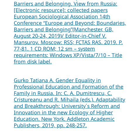
Barriers and Belonging. View from Russia:
[Electronic resource]: collected papers
European Sociological Association 14th
Conference “Europe and Beyond: Boundaries,
Barriers and Belonging”(Manchester, GB,
August 20-24, 2019)/ Editor-in-Chief V.
Mansurov. Moscow: RSS; FCTAS RAS. 2019. P.
77-81. 1 CD ROM; 12 sm – system
requirements: Windows XP/Vista/7/10 – Title
from disk label.
Gurko Tatiana A. Gender Equality in
Professional Education and Formation of the
Family in Russia. In: C. A. Dumitrescu, C.
Cristureanu and R. Mihaila (eds.). Adaptability
and Breakthrough: University´s Reform and
Innovation in the new Ecology of Higher
Education. New York. Addleton Academic
Publishers, 2019, pp. 248-257.