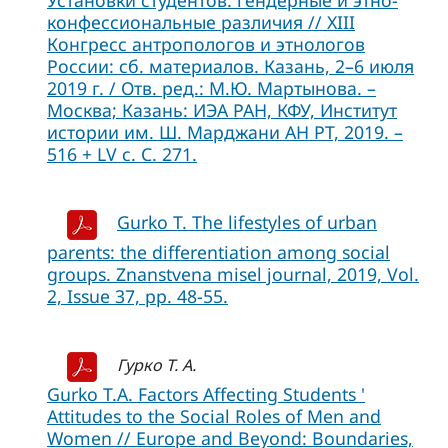
Установки студентов: гендерные и этно-
конфессиональные различия // XIII
Конгресс антропологов и этнологов
России: сб. материалов. Казань, 2–6 июля
2019 г. / Отв. ред.: М.Ю. Мартынова. –
Москва; Казань: ИЭА РАН, КФУ, Институт
истории им. Ш. Марджани АН РТ, 2019. –
516 + LV с. C. 271.
Gurko T. The lifestyles of urban
parents: the differentiation among social
groups. Znanstvena misel journal, 2019, Vol.
2, Issue 37, pp. 48-55.
Гурко Т. А.
Gurko T.A. Factors Affecting Students '
Attitudes to the Social Roles of Men and
Women // Europe and Beyond: Boundaries,