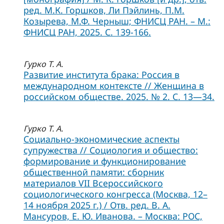
ред. М.К. Горшков, Ли Пэйлинь, П.М.
Козырева, М.Ф. Черныш; ФНИСЦ РАН. – М.:
ФНИСЦ РАН, 2025. С. 139-166.
Гурко Т. А.
Развитие института брака: Россия в
международном контексте // Женщина в
российском обществе. 2025. № 2. С. 13—34.
Гурко Т. А.
Социально-экономические аспекты
супружества // Социология и общество:
формирование и функционирование
общественной памяти: сборник
материалов VII Всероссийского
социологического конгресса (Москва, 12–
14 ноября 2025 г.) / Отв. ред. В. А.
Мансуров, Е. Ю. Иванова. – Москва: РОС,