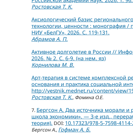
Ростовская Т. К.
Аксиологический базис регионального
технологии, ценности : монография / 
НИУ «БелГУ», 2026. С. 119-131.
Абрамов А. П.
Активное долголетие в России // Инф
2026. № 2. С. 6-9. (на нем. яз)
Корнилова М. В.
Арт-терапия в системе комплексной р
основания и практика социальной инте
http://vestnik.mednet.ru/content/view/1
Ростовская Т. К.
,
Фомина О.Е.
Бергсон А. Два источника морали и ре
7.
школа экономики». — 3-е изд., перера
теория).
10.17323/978-5-7598-4114-
DOI:
Гофман А. Б.
Бергсон А.
,