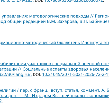
DOI:
.
 управления: методологические подходы // Регион
под общей редакцией В.М. Захарова, В.П. Бабинцев
ормационно-методический бюллетень Института этн
еабилитации участников специальной военной оп
грации // Социальные аспекты здоровья населения.
922/30/lang,ru/.
10.21045/2071-5021-2026-72-2-1
DOI:
лигии / пер. с франц., вступ. статья, коммент. А. 
б. и доп. — М.: Изд. дом Высшей школы экономики
2
.