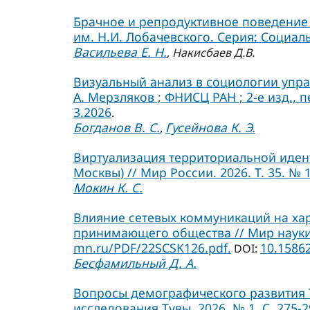
Брачное и репродуктивное поведение 
им. Н.И. Лобачевского. Серия: Социальн
Васильева Е. Н.
,
Накисбаев Д.В.
Визуальный анализ в социологии управ
А. Мерзляков ; ФНИСЦ РАН ; 2-е изд., п
3.2026
.
Богданов В. С.
Гусейнова К. Э.
,
Виртуализация территориальной иден
Москвы) // Мир России. 2026. Т. 35. № 1.
Мокин К. С.
Влияние сетевых коммуникаций на ха
принимающего общества // Мир науки. С
mn.ru/PDF/22SCSK126.pdf.
10.1586
DOI:
Бесфамильный Д. А.
Вопросы демографического развития 
исследования Тувы. 2026. № 1. С. 275-2