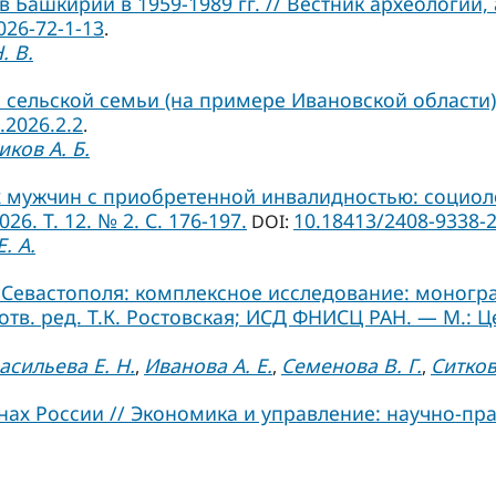
Башкирии в 1959-1989 гг. // Вестник археологии,
026-72-1-13
.
. В.
сельской семьи (на примере Ивановской области)
.2026.2.2
.
ков А. Б.
мужчин с приобретенной инвалидностью: социоло
6. Т. 12. № 2. С. 176-197.
10.18413/2408-9338-2
DOI:
. А.
евастополя: комплексное исследование: монографи
 отв. ред. Т.К. Ростовская; ИСД ФНИСЦ РАН. — М.: Ц
асильева Е. Н.
Иванова А. Е.
Семенова В. Г.
Ситков
,
,
,
х России // Экономика и управление: научно-практ