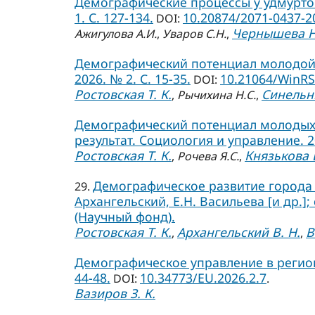
Демографические процессы у удмуртов 
1. С. 127-134.
10.20874/2071-0437-2
DOI:
Чернышева Н
Ажигулова А.И.
,
Уваров С.Н.
,
Демографический потенциал молодой 
2026. № 2. С. 15-35.
10.21064/WinRS
DOI:
Ростовская Т. К.
Синельни
,
Рычихина Н.С.
,
Демографический потенциал молодых 
результат. Социология и управление. 202
Ростовская Т. К.
Князькова Е
,
Рочева Я.С.
,
Демографическое развитие города С
29.
Архангельский, Е.Н. Васильева [и др.];
(Научный фонд).
Ростовская Т. К.
Архангельский В. Н.
В
,
,
Демографическое управление в региона
44-48.
10.34773/EU.2026.2.7
DOI:
.
Вазиров З. К.