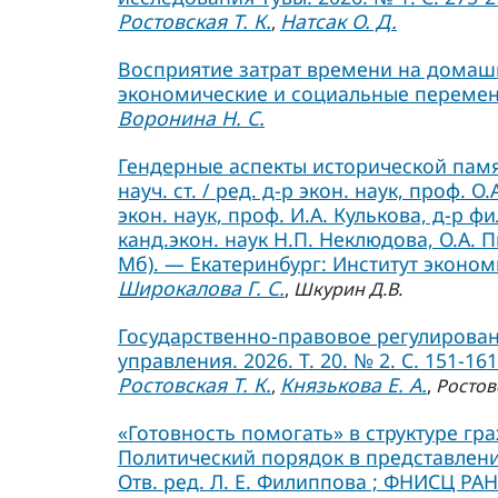
Ростовская Т. К.
Натсак О. Д.
,
Восприятие затрат времени на домаш
экономические и социальные перемены.
Воронина Н. С.
Гендерные аспекты исторической памя
науч. ст. / ред. д-р экон. наук, проф. О
экон. наук, проф. И.А. Кулькова, д-р фи
канд.экон. наук Н.П. Неклюдова, О.А. П
Мб). — Екатеринбург: Институт экономи
Широкалова Г. С.
,
Шкурин Д.В.
Государственно-правовое регулирован
управления. 2026. Т. 20. № 2. С. 151-161
Ростовская Т. К.
Князькова Е. А.
,
,
Ростов
«Готовность помогать» в структуре гр
Политический порядок в представления
Отв. ред. Л. Е. Филиппова ; ФНИСЦ РАН.