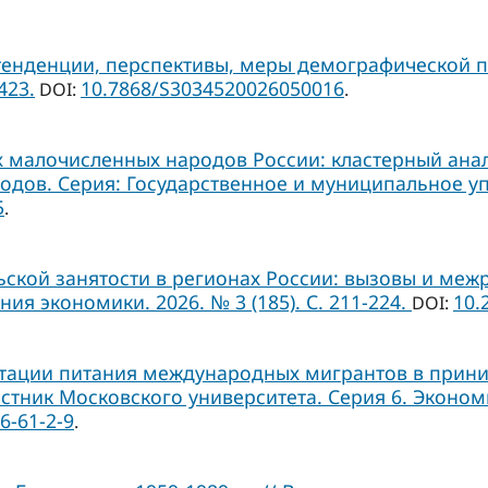
тенденции, перспективы, меры демографической п
423.
10.7868/S3034520026050016
DOI:
.
малочисленных народов России: кластерный анали
ов. Серия: Государственное и муниципальное управ
5
.
кой занятости в регионах России: вызовы и межр
 экономики. 2026. № 3 (185). С. 211-224.
10.
DOI:
тации питания международных мигрантов в прини
стник Московского университета. Серия 6. Экономика
6-61-2-9
.