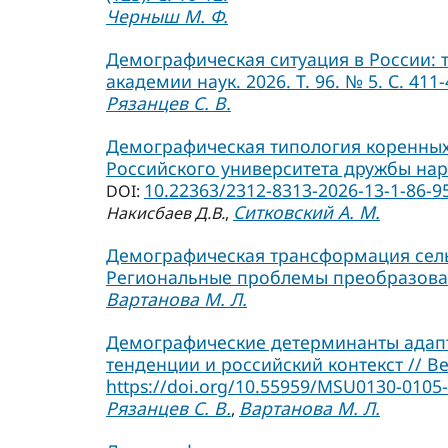
Черныш М. Ф.
Демографическая ситуация в России: 
академии наук. 2026. Т. 96. № 5. С. 411-
Рязанцев С. В.
Демографическая типология коренных 
Российского университета дружбы народ
10.22363/2312-8313-2026-13-1-86-9
DOI:
Ситковский А. М.
Накисбаев Д.В.
,
Демографическая трансформация сельс
Региональные проблемы преобразования
Вартанова М. Л.
Демографические детерминанты адап
тенденции и российский контекст // Ве
https://doi.org/10.55959/MSU0130-0105-
Рязанцев С. В.
Вартанова М. Л.
,