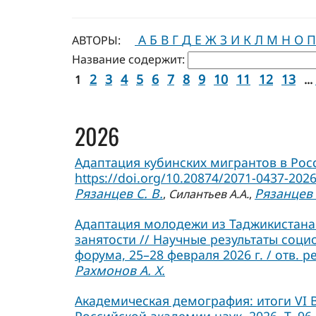
А
Б
В
Г
Д
Е
Ж
З
И
К
Л
М
Н
О
П
АВТОРЫ:
Название содержит:
2
3
4
5
6
7
8
9
10
11
12
13
1
...
2026
Адаптация кубинских мигрантов в Росси
https://doi.org/10.20874/2071-0437-2026
Рязанцев С. В.
Рязанцев 
,
Силантьев А.А.
,
Адаптация молодежи из Таджикистана 
занятости // Научные результаты соц
форума, 25–28 февраля 2026 г. / отв. р
Рахмонов А. Х.
Академическая демография: итоги VI
Российской академии наук. 2026. Т. 96. 