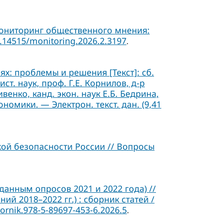
Мониторинг общественного мнения:
0.14515/monitoring.2026.2.3197
.
х: проблемы и решения [Текст]: сб.
 ист. наук, проф. Г.Е. Корнилов, д-р
ивенко, канд. экон. наук Е.Б. Бедрина,
ономики. — Электрон. текст. дан. (9,41
ой безопасности России // Вопросы
данным опросов 2021 и 2022 года) //
 2018–2022 гг.) : сборник статей /
ornik.978-5-89697-453-6.2026.5
.