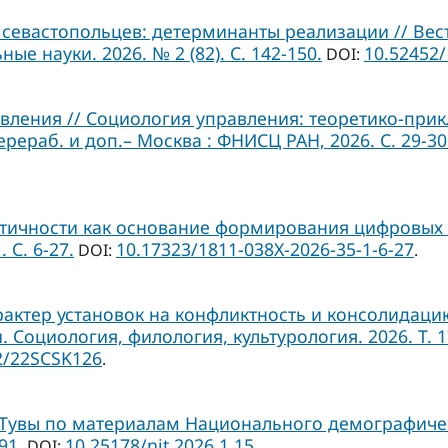
севастопольцев: детерминанты реализации // Вес
ые науки. 2026. № 2 (82). С. 142-150.
10.52452
DOI:
ления // Социология управления: теоретико-прикл
ерераб. и доп.– Москва : ФНИСЦ РАН, 2026. С. 29-30
тичности как основание формирования цифровых 
 С. 6-27.
10.17323/1811-038Х-2026-35-1-6-27
DOI:
.
рактер установок на конфликтность и консолидац
оциология, филология, культурология. 2026. Т. 17. 
2/22SCSK126
.
Тувы по материалам Национального демографичес
91.
10.25178/nit.2026.1.15
DOI:
.