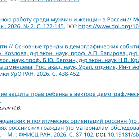
нюю работу среди мужчин и женщин в России // 
 2026. № 2. С. 122-145.
https://www.doi.org/1
DOI:
ти // Основные тренды в демографических события
.А. Козлова, д-р экон. наук, проф. А.П. Багирова, д-р
лос. наук,проф. Б.Ю. Берзин, д-р экон. наук Н.В. Кр
ышминцева; Рос. акад. наук, Урал. отд-ние, Ин-т эк
ки УрО РАН, 2026. С. 438-452.
ие защиты прав ребенка в векторе демографическ
.
ская И.В.
ажданских и политических ориентаций россиян (по 
х российских граждан (по материалам обследований
 – М. : ФНИСЦ РАН, 2026. C. 87-102.
10.19181/sb
DOI: