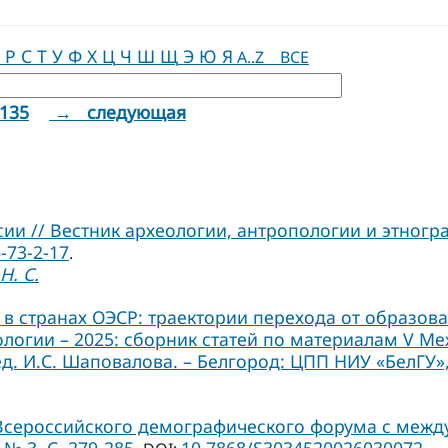
Р
С
Т
У
Ф
Х
Ц
Ч
Ш
Щ
Э
Ю
Я
A..Z
ВСЕ
135
→ следующая
и // Вестник археологии, антропологии и этнограф
-73-2-17
.
Н. С.
в странах ОЭСР: траектории перехода от образов
иологии – 2025: сборник статей по материалам V 
ед. И.С. Шаповалова. – Белгород: ЦПП НИУ «БелГУ», 
 Всероссийского демографического форума с межд
№ 3. С. 279-285.
10.7868/S3034520026030072