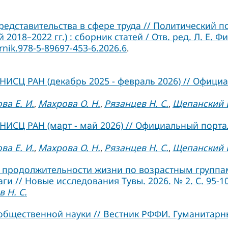
редставительства в сфере труда // Политический 
018–2022 гг.) : сборник статей / Отв. ред. Л. Е. 
rnik.978-5-89697-453-6.2026.6
.
ИСЦ РАН (декабрь 2025 - февраль 2026) // Официа
ва Е. И.
Махрова О. Н.
Рязанцев Н. С.
Щепанский Б
,
,
,
ИСЦ РАН (март - май 2026) // Официальный портал
ва Е. И.
Махрова О. Н.
Рязанцев Н. С.
Щепанский Б
,
,
,
продолжительности жизни по возрастным группа
 // Новые исследования Тувы. 2026. № 2. С. 95-10
 Н. С.
общественной науки // Вестник РФФИ. Гуманитарн