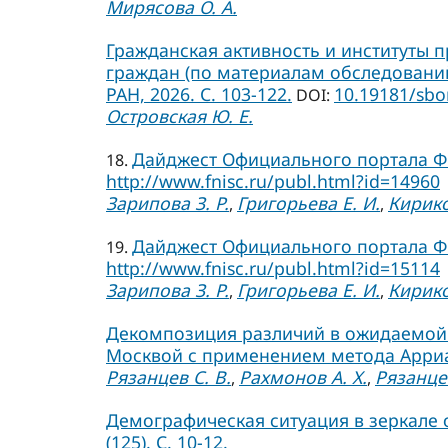
Мирясова О. А.
Гражданская активность и институты п
граждан (по материалам обследований 2
РАН, 2026. C. 103-122.
10.19181/sbo
DOI:
Островская Ю. Е.
Дайджест Официального портала ФН
18.
http://www.fnisc.ru/publ.html?id=14960
Зарипова З. Р.
Григорьева Е. И.
Кирико
,
,
Дайджест Официального портала ФН
19.
http://www.fnisc.ru/publ.html?id=15114
Зарипова З. Р.
Григорьева Е. И.
Кирико
,
,
Декомпозиция различий в ожидаемой 
Москвой с применением метода Арриаги
Рязанцев С. В.
Рахмонов А. Х.
Рязанцев
,
,
Демографическая ситуация в зеркале 
(125). С. 10-12.