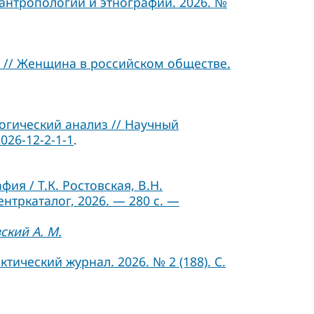
 антропологии и этнографии. 2026. №
 // Женщина в российском обществе.
гический анализ // Научный
026-12-2-1-1
.
я / Т.К. Ростовская, В.Н.
ентркаталог, 2026. — 280 с. —
ский А. М.
ический журнал. 2026. № 2 (188). С.