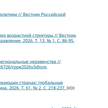
олитики // Вестник Российской
з возрастной структуры // Вестник
ление. 2026. Т. 13. № 1. C. 86-95.
егиональные неравенства //
26726/rppe2026v3dtore
.
мающих странах: глобальные
. 2026. Т. 61. № 2. С. 218-237.
DOI: