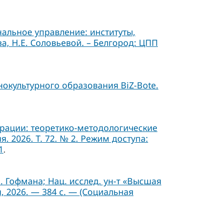
альное управление: институты,
а, Н.Е. Соловьевой. – Белгород: ЦПП
окультурного образования BiZ-Bote.
ерации: теоретико-методологические
 2026. Т. 72. № 2. Режим доступа:
1
.
Б. Гофмана; Нац. исслед. ун-т «Высшая
, 2026. — 384 с. — (Социальная