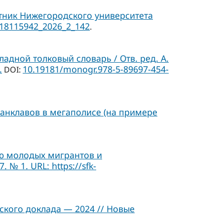
тник Нижегородского университета
/18115942_2026_2_142
.
адной толковый словарь / Отв. ред. А.
.
10.19181/monogr.978-5-89697-454-
DOI:
анклавов в мегаполисе (на примере
ию молодых мигрантов и
№ 1. URL: https://sfk-
кого доклада — 2024 // Новые