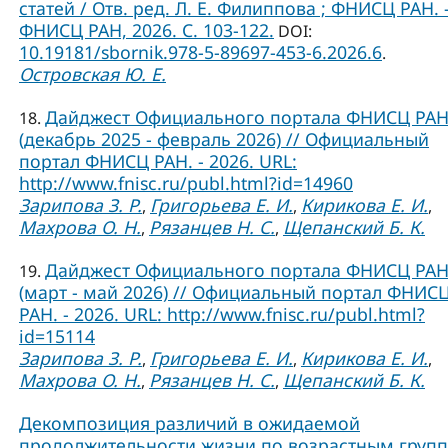
статей / Отв. ред. Л. Е. Филиппова ; ФНИСЦ РАН. –
ФНИСЦ РАН, 2026. C. 103-122.
DOI:
10.19181/sbornik.978-5-89697-453-6.2026.6
.
Островская Ю. Е.
Дайджест Официального портала ФНИСЦ РА
18.
(декабрь 2025 - февраль 2026) // Официальный
портал ФНИСЦ РАН. - 2026. URL:
http://www.fnisc.ru/publ.html?id=14960
Зарипова З. Р.
Григорьева Е. И.
Кирикова Е. И.
,
,
,
Махрова О. Н.
Рязанцев Н. С.
Щепанский Б. К.
,
,
Дайджест Официального портала ФНИСЦ РА
19.
(март - май 2026) // Официальный портал ФНИС
РАН. - 2026. URL: http://www.fnisc.ru/publ.html?
id=15114
Зарипова З. Р.
Григорьева Е. И.
Кирикова Е. И.
,
,
,
Махрова О. Н.
Рязанцев Н. С.
Щепанский Б. К.
,
,
Декомпозиция различий в ожидаемой
продолжительности жизни по возрастным груп