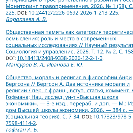
Мониторинг правоприменения. 2026. № 1 (58). С.
225.
10.24412/2226-0692-2026-1-213-225
DOI:
.
Воропаева А. В.
Общественная память как категория теоретичес
осмысления: роль и место в современных
социальных исследованиях // Научный результат
Социология и управление. 2026. Т. 12. № 2. С. 15
10.18413/2408-9338-2026-12-2-1-0
DOI:
.
Мансуров В. А.
Иванова Е. Ю.
,
Общество, мораль и религия в философии Анри
Бергсона // Бергсон А. Два источника морали и
религии / пер. с франц., вступ. статья, коммент. А
Гофмана; Нац. исслед. ун-т «Высшая школа
экономики». — 3-е изд., перераб. и доп. — М.: И
дом Высшей школы экономики, 2026. — 384 с. 
(Социальная теория). C. 7-34.
10.17323/978-5-
DOI:
7598-4114-2
.
Гофман А. Б.