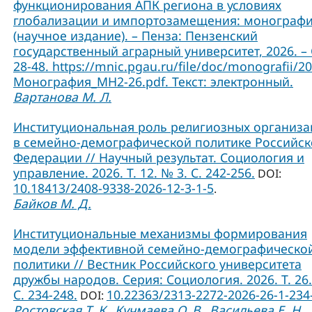
функционирования АПК региона в условиях
глобализации и импортозамещения: монограф
(научное издание). – Пенза: Пензенский
государственный аграрный университет, 2026. – 
28-48. https://mnic.pgau.ru/file/doc/monografii/2
Монография_МН2-26.pdf. Текст: электронный.
Вартанова М. Л.
Институциональная роль религиозных организ
в семейно-демографической политике Российс
Федерации // Научный результат. Социология и
управление. 2026. Т. 12. № 3. С. 242-256.
DOI:
10.18413/2408-9338-2026-12-3-1-5
.
Байков М. Д.
Институциональные механизмы формирования
модели эффективной семейно-демографическо
политики // Вестник Российского университета
дружбы народов. Серия: Социология. 2026. Т. 26.
C. 234-248.
10.22363/2313-2272-2026-26-1-234
DOI:
Ростовская Т. К.
Кучмаева О. В.
Васильева Е. Н.
,
,