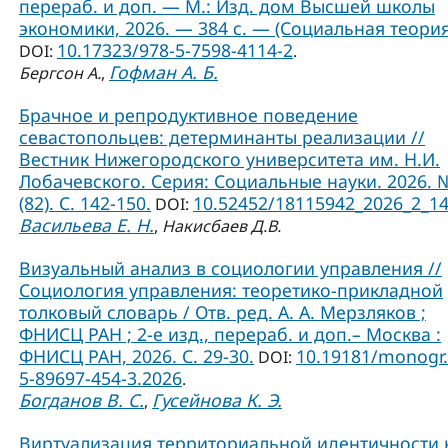
перераб. и доп. — М.: Изд. дом Высшей школы
экономики, 2026. — 384 с. — (Социальная теория
10.17323/978-5-7598-4114-2
DOI:
.
Гофман А. Б.
Бергсон А.
,
Брачное и репродуктивное поведение
севастопольцев: детерминанты реализации //
Вестник Нижегородского университета им. Н.И.
Лобачевского. Серия: Социальные науки. 2026. 
(82). С. 142-150.
10.52452/18115942_2026_2_1
DOI:
Васильева Е. Н.
,
Накисбаев Д.В.
Визуальный анализ в социологии управления //
Социология управления: теоретико-прикладной
толковый словарь / Отв. ред. А. А. Мерзляков ;
ФНИСЦ РАН ; 2-е изд., перераб. и доп.– Москва :
ФНИСЦ РАН, 2026. С. 29-30.
10.19181/monogr.
DOI:
5-89697-454-3.2026
.
Богданов В. С.
Гусейнова К. Э.
,
Виртуализация территориальной идентичности 