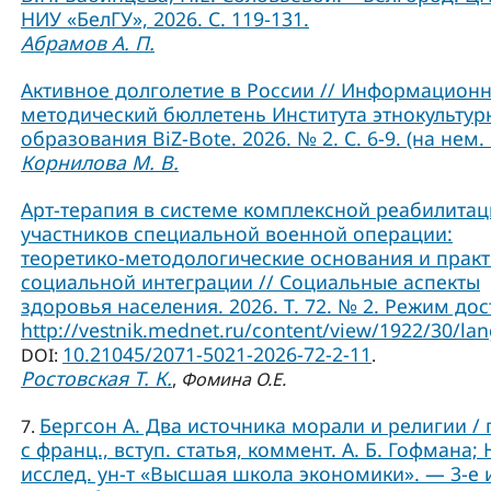
НИУ «БелГУ», 2026. С. 119-131.
Абрамов А. П.
Активное долголетие в России // Информационн
методический бюллетень Института этнокультур
образования BiZ-Bote. 2026. № 2. С. 6-9. (на нем. 
Корнилова М. В.
Арт-терапия в системе комплексной реабилита
участников специальной военной операции:
теоретико-методологические основания и практ
социальной интеграции // Социальные аспекты
здоровья населения. 2026. Т. 72. № 2. Режим дос
http://vestnik.mednet.ru/content/view/1922/30/lan
10.21045/2071-5021-2026-72-2-11
DOI:
.
Ростовская Т. К.
,
Фомина О.Е.
Бергсон А. Два источника морали и религии / 
7.
с франц., вступ. статья, коммент. А. Б. Гофмана; 
исслед. ун-т «Высшая школа экономики». — 3-е и