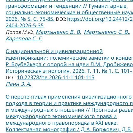
трансформации и тенденции // Гуманитарные,
социально-экономические и общественные наук
2026. № 5. С. 75-85.
https://doi.org/10.24412/
DOI:
2404-2026-5-35
.
Мартыненко В. В.
Мартыненко С. В.
Попов М.Ю.
,
,
,
Карепова С. Г.
О национальной и цивилизационной
идентификации: полемические заметки о конце
Р. Брубейкера с опорой на идеи Л.М. Дробижево
Историческая этнология. 2026. Т. 11. № 1. С. 101–
10.22378/he.2026-11-1.101-115
DOI:
.
Паин Э. А.
О перспективах применения цивилизационного
подхода в теории и практике международного 
и международных отношений // Прогнозы разв
международного экономического права и
международного правопорядка в XXI веке:
Коллективная монография / Д.А. Боржович, Д.В.