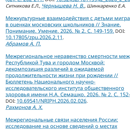
Чернышева Н. В.
Ситникова Е.Л.
,
,
Шинкаренко Е.А.
Межкультурные взаимодействия с детьми мигр
в оценках московских школьников // Знание.
Понимание. Умение. 2026. № 2. С. 149-159.
DOI:
10.17805/zpu.2026.2.11
.
Абрамов А. П.
Межрегиональное неравенство смертности меж
Республикой Тува и городом Москвой:
декомпозиция различий в ожидаемой
продолжительности жизни при рождении //
Бюллетень Национального научно-
исследовательского института общественного
здоровья имени Н.А. Семашко. 2026. № 2. С. 152-
10.69541/NRIPH.2026.02.026
DOI:
.
Рахмонов А. Х.
Межрегиональные связи населения России:
исследование на основе сведений о местах