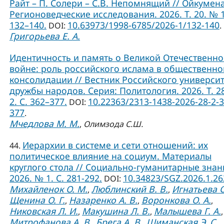
Райт – П. Солери – С.В. Непомнящий // Ойкумена
Регионоведческие исследования. 2026. Т. 20. № 1
132–140.
10.63973/1998-6785/2026-1/132-140
DOI:
.
Григорьева Е. А.
Идентичность и память о Великой Отечественн
войне: роль российского ислама в общественно
консолидации // Вестник Российского универси
дружбы народов. Серия: Политология. 2026. Т. 2
2. С. 362–377.
10.22363/2313-1438-2026-28-2-3
DOI:
377
.
Мчедлова М. М.
,
Олимзода С.Ш.
Иерархии в системе и сети отношений: их
44.
политическое влияние на социум. Материалы
круглого стола // Социально-гуманитарные знан
2026. № 1. С. 281-292.
10.34823/SGZ.2026.1.2
DOI:
Михайленок О. М.
Люблинский В. В.
Игнатьева О
,
,
Щенина О. Г.
Назаренко А. В.
Воронкова О. А.
,
,
,
Никовская Л. И.
Макушина Л. В.
Малышева Г. А.
,
,
,
Митрофанова А. В.
Брега А. В.
Шиманская Э. С.
,
,
,