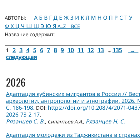
А
Б
В
Г
Д
Е
Ж
З
И
К
Л
М
Н
О
П
Р
С
Т
У
АВТОРЫ:
Ф
Х
Ц
Ч
Ш
Щ
Э
Ю
Я
A..Z
ВСЕ
Название содержит:
2
3
4
5
6
7
8
9
10
11
12
13
135
→
1
...
следующая
2026
Адаптация кубинских мигрантов в России // Вес
археологии, антропологии и этнографии. 2026. 
С. 186-198.
https://doi.org/10.20874/2071-0437
DOI:
2026-73-2-17
.
Рязанцев С. В.
Рязанцев Н. С.
,
Силантьев А.А.
,
Адаптация молодежи из Таджикистана в странах