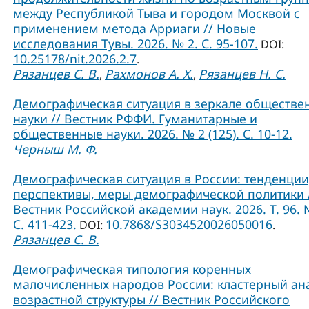
между Республикой Тыва и городом Москвой с
применением метода Арриаги // Новые
исследования Тувы. 2026. № 2. С. 95-107.
DOI:
10.25178/nit.2026.2.7
.
Рязанцев С. В.
Рахмонов А. Х.
Рязанцев Н. С.
,
,
Демографическая ситуация в зеркале обществе
науки // Вестник РФФИ. Гуманитарные и
общественные науки. 2026. № 2 (125). С. 10-12.
Черныш М. Ф.
Демографическая ситуация в России: тенденции
перспективы, меры демографической политики 
Вестник Российской академии наук. 2026. Т. 96. 
С. 411-423.
10.7868/S3034520026050016
DOI:
.
Рязанцев С. В.
Демографическая типология коренных
малочисленных народов России: кластерный ан
возрастной структуры // Вестник Российского