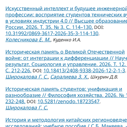
Искусственный интеллект и будущее инженерно
профессии: восприятие студентов технических в
в условиях индустрии 4.0 // Высшее образовани
России. 2026. Т. 35. № 3. С. 114–130.
DOI:
10.31992/0869-3617-2026-35-3-114-130
.
Колесникова Е. М.
,
Куденко И.А.
Историческая память о Великой Отечественной
войне: от интеграции к дифференциации // Нау
результат. Социология и управление. 2026. Т. 12.
С. 212-226.
10.18413/2408-9338-2026-12-2-1-3
DOI:
.
Широкалова Г. С.
Саралиева З. Х.
,
,
Шкурин Д.В.
Историческая память студентов: унификация и
разнообразие // Философия хозяйства. 2026. № 1
232-248.
10.5281/zenodo.18723547
DOI:
.
Широкалова Г. С.
История и методология китайских регионоведче
исследований: учебное пособие / С.Б. Макеева. –