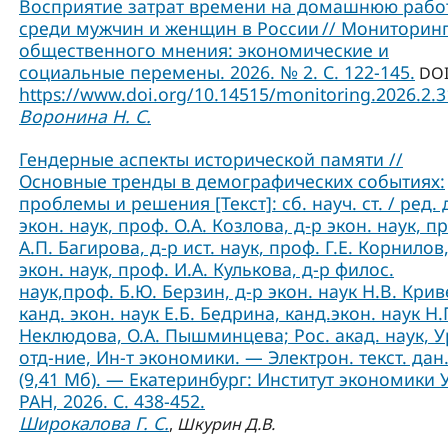
Восприятие затрат времени на домашнюю рабо
среди мужчин и женщин в России // Мониторин
общественного мнения: экономические и
социальные перемены. 2026. № 2. С. 122-145.
DOI
https://www.doi.org/10.14515/monitoring.2026.2.
Воронина Н. С.
Гендерные аспекты исторической памяти //
Основные тренды в демографических событиях:
проблемы и решения [Текст]: сб. науч. ст. / ред. 
экон. наук, проф. О.А. Козлова, д-р экон. наук, п
А.П. Багирова, д-р ист. наук, проф. Г.Е. Корнилов,
экон. наук, проф. И.А. Кулькова, д-р филос.
наук,проф. Б.Ю. Берзин, д-р экон. наук Н.В. Крив
канд. экон. наук Е.Б. Бедрина, канд.экон. наук Н.
Неклюдова, О.А. Пышминцева; Рос. акад. наук, У
отд-ние, Ин-т экономики. — Электрон. текст. дан
(9,41 Мб). — Екатеринбург: Институт экономики 
РАН, 2026. С. 438-452.
Широкалова Г. С.
,
Шкурин Д.В.