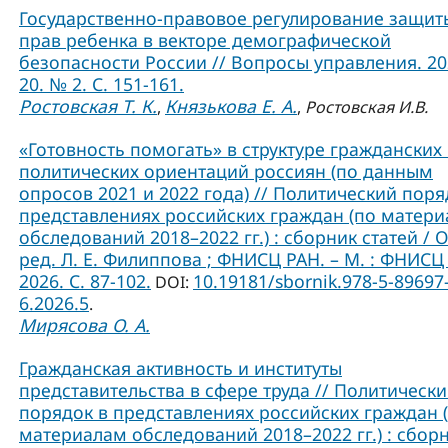
Государственно-правовое регулирование защит
прав ребенка в векторе демографической
безопасности России // Вопросы управления. 202
20. № 2. С. 151-161.
Ростовская Т. К.
Князькова Е. А.
,
,
Ростовская И.В.
«Готовность помогать» в структуре гражданских
политических ориентаций россиян (по данным
опросов 2021 и 2022 года) // Политический поря
представлениях российских граждан (по матер
обследований 2018–2022 гг.) : сборник статей / О
ред. Л. Е. Филиппова ; ФНИСЦ РАН. – М. : ФНИСЦ
2026. C. 87-102.
10.19181/sbornik.978-5-89697
DOI:
6.2026.5
.
Мирясова О. А.
Гражданская активность и институты
представительства в сфере труда // Политическ
порядок в представлениях российских граждан 
материалам обследований 2018–2022 гг.) : сбор