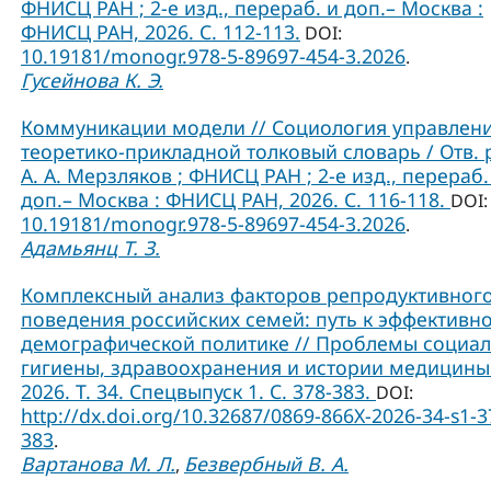
ФНИСЦ РАН ; 2-е изд., перераб. и доп.– Москва :
ФНИСЦ РАН, 2026. С. 112-113.
DOI:
10.19181/monogr.978-5-89697-454-3.2026
.
Гусейнова К. Э.
Коммуникации модели // Социология управлени
теоретико-прикладной толковый словарь / Отв. 
А. А. Мерзляков ; ФНИСЦ РАН ; 2-е изд., перераб.
доп.– Москва : ФНИСЦ РАН, 2026. С. 116-118.
DOI:
10.19181/monogr.978-5-89697-454-3.2026
.
Адамьянц Т. З.
Комплексный анализ факторов репродуктивног
поведения российских семей: путь к эффективн
демографической политике // Проблемы социа
гигиены, здравоохранения и истории медицины
2026. Т. 34. Спецвыпуск 1. С. 378-383.
DOI:
http://dx.doi.org/10.32687/0869-866X-2026-34-s1-3
383
.
Вартанова М. Л.
Безвербный В. А.
,