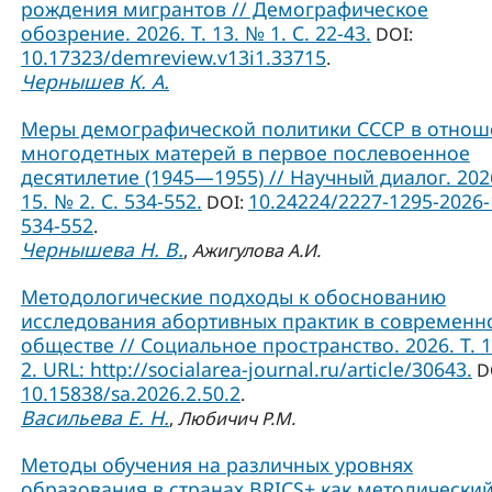
рождения мигрантов // Демографическое
обозрение. 2026. Т. 13. № 1. С. 22-43.
DOI:
10.17323/demreview.v13i1.33715
.
Чернышев К. А.
Меры демографической политики СССР в отно
многодетных матерей в первое послевоенное
десятилетие (1945—1955) // Научный диалог. 2026
15. № 2. С. 534-552.
10.24224/2227-1295-2026-
DOI:
534-552
.
Чернышева Н. В.
,
Ажигулова А.И.
Методологические подходы к обоснованию
исследования абортивных практик в современ
обществе // Социальное пространство. 2026. Т. 
2. URL: http://socialarea-journal.ru/article/30643.
D
10.15838/sa.2026.2.50.2
.
Васильева Е. Н.
,
Любичич Р.М.
Методы обучения на различных уровнях
образования в странах BRICS+ как методически