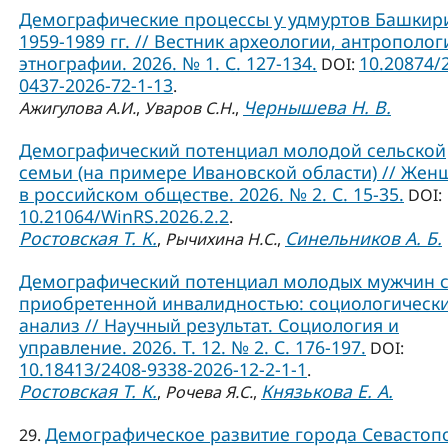
Демографические процессы у удмуртов Башкир
1959-1989 гг. // Вестник археологии, антрополог
этнографии. 2026. № 1. С. 127-134.
10.20874/
DOI:
0437-2026-72-1-13
.
Чернышева Н. В.
Ажигулова А.И.
,
Уваров С.Н.
,
Демографический потенциал молодой сельской
семьи (на примере Ивановской области) // Жен
в российском обществе. 2026. № 2. С. 15-35.
DOI:
10.21064/WinRS.2026.2.2
.
Ростовская Т. К.
Синельников А. Б.
,
Рычихина Н.С.
,
Демографический потенциал молодых мужчин 
приобретенной инвалидностью: социологическ
анализ // Научный результат. Социология и
управление. 2026. Т. 12. № 2. С. 176-197.
DOI:
10.18413/2408-9338-2026-12-2-1-1
.
Ростовская Т. К.
Князькова Е. А.
,
Рочева Я.С.
,
Демографическое развитие города Севастоп
29.