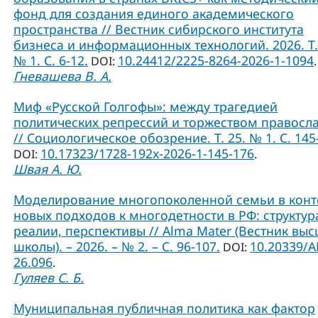
фонд для создания единого академического
пространства // Вестник сибирского института
бизнеса и информационных технологий. 2026. Т.
№ 1. С. 6-12.
10.24412/2225-8264-2026-1-1094
DOI:
.
Гневашева В. А.
Миф «Русской Голгофы»: между трагедией
политических репрессий и торжеством правосл
// Социологическое обозрение. Т. 25. № 1. С. 145
10.17323/1728-192x-2026-1-145-176
DOI:
.
Швая А. Ю.
Моделирование многопоколенной семьи в конт
новых подходов к многодетности в РФ: структур
реалии, перспективы // Alma Mater (Вестник вы
школы). – 2026. – № 2. – С. 96-107.
10.20339/A
DOI:
26.096
.
Гуляев С. Б.
Муниципальная публичная политика как фактор