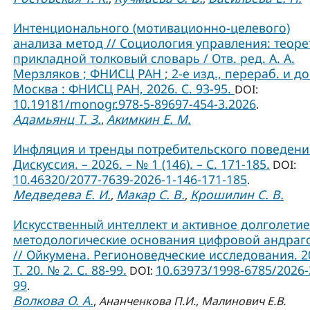
Интенционального (мотивационно-целевого)
анализа метод // Социология управления: теоре
прикладной толковый словарь / Отв. ред. А. А.
Мерзляков ; ФНИСЦ РАН ; 2-е изд., перераб. и до
Москва : ФНИСЦ РАН, 2026. С. 93-95.
DOI:
10.19181/monogr.978-5-89697-454-3.2026
.
Адамьянц Т. З.
Акимкин Е. М.
,
Инфляция и тренды потребительского поведения
Дискуссия. – 2026. – № 1 (146). – С. 171-185.
DOI:
10.46320/2077-7639-2026-1-146-171-185
.
Медведева Е. И.
Макар С. В.
Крошилин С. В.
,
,
Искусственный интеллект и активное долголетие
методологические основания цифровой андраг
// Ойкумена. Регионоведческие исследования. 2
Т. 20. № 2. С. 88-99.
10.63973/1998-6785/2026-
DOI:
99
.
Волкова О. А.
,
Ананченкова П.И.
,
Малинович Е.В.