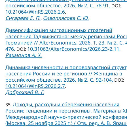
российском обществе. 2026. № 2. С. 78-91.
DOI:
10.21064/WinRS.2026.2.6
.
Сигарева Е. П.
Сивоплясова С. Ю.
,
Диверсификация миграционных стратегий
населения Таджикистана: между регионами Рос
Германией // AlterEconomics. 2026. Т. 23. № 2. С. 
476.
10.31063/AlterEconomics/2026.23-2.11
DOI:
.
Рахмонов А. Х.
Динамика численности и половозрастной струк
населения России и ее регионов // Женщина в
российском обществе. 2026. № 2. С. 92-104.
DOI:
10.21064/WinRS.2026.2.7
.
Доброхлеб В. Г.
Доходы, расходы и сбережения населения
35.
России: тенденции и перспективы. Материалы X
Международной научно-практической конфере
(Москва, 25 ноября 2025 г.) / Отв. ред. А. В. Яраш