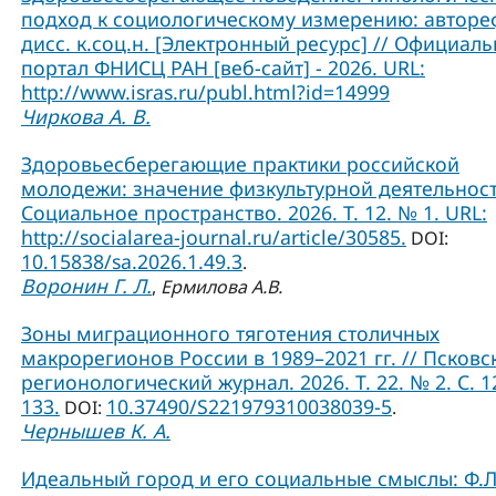
подход к социологическому измерению: авторе
дисс. к.соц.н. [Электронный ресурс] // Официал
портал ФНИСЦ РАН [веб-сайт] - 2026. URL:
http://www.isras.ru/publ.html?id=14999
Чиркова А. В.
Здоровьесберегающие практики российской
молодежи: значение физкультурной деятельност
Социальное пространство. 2026. Т. 12. № 1. URL:
http://socialarea-journal.ru/article/30585.
DOI:
10.15838/sa.2026.1.49.3
.
Воронин Г. Л.
,
Ермилова А.В.
Зоны миграционного тяготения столичных
макрорегионов России в 1989–2021 гг. // Псковс
регионологический журнал. 2026. Т. 22. № 2. С. 1
133.
10.37490/S221979310038039-5
DOI:
.
Чернышев К. А.
Идеальный город и его социальные смыслы: Ф.Л