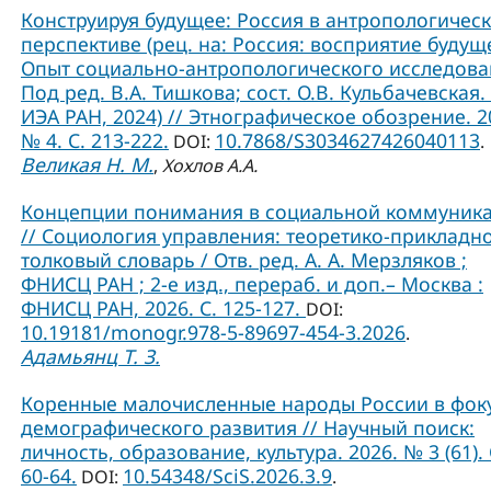
Конструируя будущее: Россия в антропологичес
перспективе (рец. на: Россия: восприятие будущ
Опыт социально-антропологического исследова
Под ред. В.А. Тишкова; сост. О.В. Кульбачевская. 
ИЭА РАН, 2024) // Этнографическое обозрение. 2
№ 4. С. 213-222.
10.7868/S3034627426040113
DOI:
.
Великая Н. М.
,
Хохлов А.А.
Концепции понимания в социальной коммуник
// Социология управления: теоретико-прикладн
толковый словарь / Отв. ред. А. А. Мерзляков ;
ФНИСЦ РАН ; 2-е изд., перераб. и доп.– Москва :
ФНИСЦ РАН, 2026. С. 125-127.
DOI:
10.19181/monogr.978-5-89697-454-3.2026
.
Адамьянц Т. З.
Коренные малочисленные народы России в фок
демографического развития // Научный поиск:
личность, образование, культура. 2026. № 3 (61). 
60-64.
10.54348/SciS.2026.3.9
DOI:
.