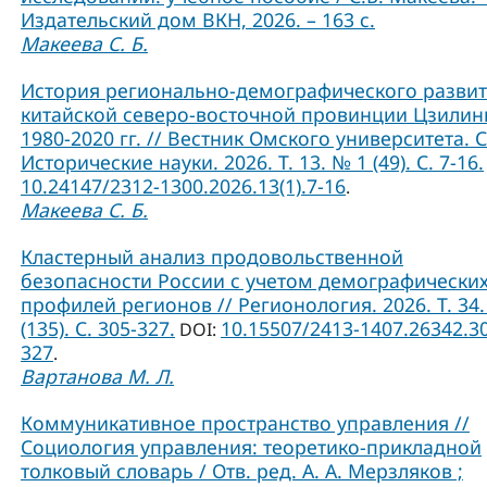
Издательский дом ВКН, 2026. – 163 с.
Макеева С. Б.
История регионально-демографического разви
китайской северо-восточной провинции Цзилин
1980-2020 гг. // Вестник Омского университета. 
Исторические науки. 2026. Т. 13. № 1 (49). С. 7-16.
10.24147/2312-1300.2026.13(1).7-16
.
Макеева С. Б.
Кластерный анализ продовольственной
безопасности России с учетом демографически
профилей регионов // Регионология. 2026. Т. 34.
(135). С. 305-327.
10.15507/2413-1407.26342.3
DOI:
327
.
Вартанова М. Л.
Коммуникативное пространство управления //
Социология управления: теоретико-прикладной
толковый словарь / Отв. ред. А. А. Мерзляков ;