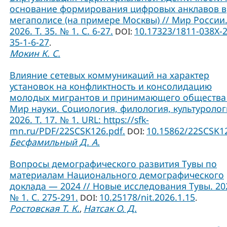
основание формирования цифровых анклавов в
мегаполисе (на примере Москвы) // Мир России
2026. Т. 35. № 1. С. 6-27.
10.17323/1811-038Х-
DOI:
35-1-6-27
.
Мокин К. С.
Влияние сетевых коммуникаций на характер
установок на конфликтность и консолидацию
молодых мигрантов и принимающего общества 
Мир науки. Социология, филология, культуролог
2026. Т. 17. № 1. URL: https://sfk-
mn.ru/PDF/22SCSK126.pdf.
10.15862/22SCSK1
DOI:
Бесфамильный Д. А.
Вопросы демографического развития Тувы по
материалам Национального демографического
доклада — 2024 // Новые исследования Тувы. 20
№ 1. С. 275-291.
10.25178/nit.2026.1.15
DOI:
.
Ростовская Т. К.
Натсак О. Д.
,