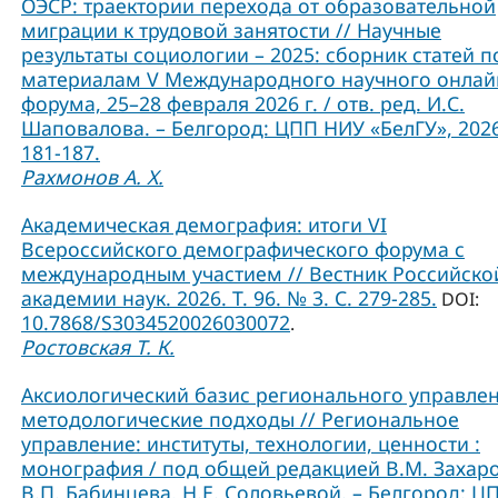
ОЭСР: траектории перехода от образовательной
миграции к трудовой занятости // Научные
результаты социологии – 2025: сборник статей п
материалам V Международного научного онлай
форума, 25–28 февраля 2026 г. / отв. ред. И.С.
Шаповалова. – Белгород: ЦПП НИУ «БелГУ», 2026
181-187.
Рахмонов А. Х.
Академическая демография: итоги VI
Всероссийского демографического форума с
международным участием // Вестник Российско
академии наук. 2026. Т. 96. № 3. С. 279-285.
DOI:
10.7868/S3034520026030072
.
Ростовская Т. К.
Аксиологический базис регионального управлен
методологические подходы // Региональное
управление: институты, технологии, ценности :
монография / под общей редакцией В.М. Захаро
В.П. Бабинцева, Н.Е. Соловьевой. – Белгород: Ц