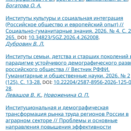
Богатова О. А.
Институты культуры и социальная интеграция
(Российское общество и европейский опыт) //
Социально-гуманитарные знания. 2026. № 4. С. 2
265.
10.34823/SGZ.2026.4.262008
DOI:
.
Дубровин В. Л.
Институты семьи, детства и старших поколений 
парадигме устойчивого демографического разв
российского общества // Вестник РФФИ.
Гуманитарные и общественные науки. 2026. № 2
(125). С. 13-28.
10.22204/2587-8956-2026-125-0
DOI:
28
.
Левашов В. К.
Новоженина О. П.
,
Институциональная и демографическая
трансформация рынка труда регионов России в
аграрном секторе // Проблемы и основные
направления повышения эффективности