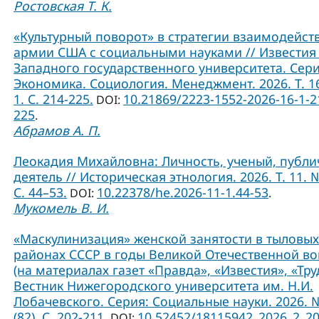
Ростовская Т. К.
«Культурный поворот» в стратегии взаимодейст
армии США с социальными науками // Известия
Западного государственного университета. Сери
Экономика. Социология. Менеджмент. 2026. Т. 1
1. С. 214-225.
10.21869/2223-1552-2026-16-1-2
DOI:
225
.
Абрамов А. П.
Леокадия Михайловна: Личность, ученый, публ
деятель // Историческая этнология. 2026. Т. 11. №
С. 44–53.
10.22378/he.2026-11-1.44-53
DOI:
.
Мукомель В. И.
«Маскулинизация» женской занятости в тыловых
районах СССР в годы Великой Отечественной в
(на материалах газет «Правда», «Известия», «Труд
Вестник Нижегородского университета им. Н.И.
Лобачевского. Серия: Социальные науки. 2026. 
(82). С. 202-211.
10.52452/18115942_2026_2_2
DOI: