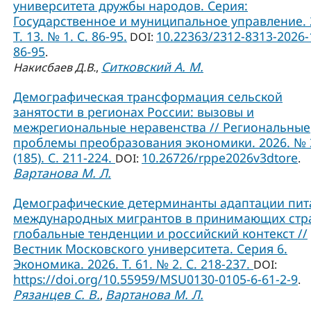
университета дружбы народов. Серия:
Государственное и муниципальное управление. 
Т. 13. № 1. C. 86-95.
10.22363/2312-8313-2026-
DOI:
86-95
.
Ситковский А. М.
Накисбаев Д.В.
,
Демографическая трансформация сельской
занятости в регионах России: вызовы и
межрегиональные неравенства // Региональные
проблемы преобразования экономики. 2026. № 
(185). С. 211-224.
10.26726/rppe2026v3dtore
DOI:
.
Вартанова М. Л.
Демографические детерминанты адаптации пит
международных мигрантов в принимающих стр
глобальные тенденции и российский контекст //
Вестник Московского университета. Серия 6.
Экономика. 2026. Т. 61. № 2. С. 218-237.
DOI:
https://doi.org/10.55959/MSU0130-0105-6-61-2-9
.
Рязанцев С. В.
Вартанова М. Л.
,