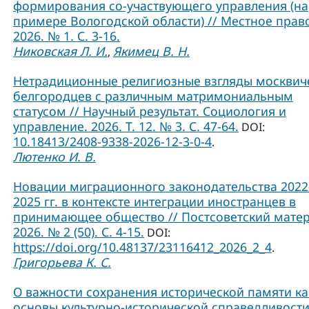
формирования со-участвующего управления (на
примере Вологодской области) // Местное прав
2026. № 1. С. 3-16.
Никовская Л. И.
Якимец В. Н.
,
Нетрадиционные религиозные взгляды москвич
белгородцев с различным матримониальным
статусом // Научный результат. Социология и
управление. 2026. Т. 12. № 3. С. 47-64.
DOI:
10.18413/2408-9338-2026-12-3-0-4
.
Лютенко И. В.
Новации миграционного законодательства 2022
2025 гг. в контексте интеграции иностранцев в
принимающее общество // Постсоветский матер
2026. № 2 (50). С. 4-15.
DOI:
https://doi.org/10.48137/23116412_2026_2_4
.
Григорьева К. С.
О важности сохранения исторической памяти ка
основы культурно-исторической справедливости