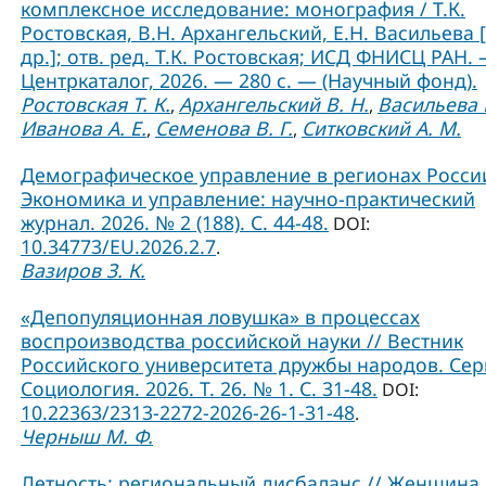
комплексное исследование: монография / Т.К.
Ростовская, В.Н. Архангельский, Е.Н. Васильева 
др.]; отв. ред. Т.К. Ростовская; ИСД ФНИСЦ РАН. 
Центркаталог, 2026. — 280 с. — (Научный фонд).
Ростовская Т. К.
Архангельский В. Н.
Васильева Е
,
,
Иванова А. Е.
Семенова В. Г.
Ситковский А. М.
,
,
Демографическое управление в регионах России
Экономика и управление: научно-практический
журнал. 2026. № 2 (188). С. 44-48.
DOI:
10.34773/EU.2026.2.7
.
Вазиров З. К.
«Депопуляционная ловушка» в процессах
воспроизводства российской науки // Вестник
Российского университета дружбы народов. Сер
Социология. 2026. Т. 26. № 1. C. 31-48.
DOI:
10.22363/2313-2272-2026-26-1-31-48
.
Черныш М. Ф.
Детность: региональный дисбаланс // Женщина 