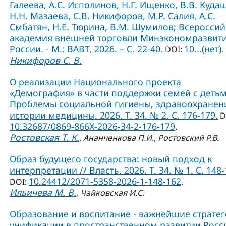
Галеева, А.С. Исполинов, Н.Г. Ищенко, В.В. Куда
Н.Н. Мазаева, С.В. Никифоров, М.Р. Салия, А.С.
Смбатян, Н.Е. Тюрина, В.М. Шумилов; Всероссий
академия внешней торговли Минэкономразвит
России. - М.: ВАВТ, 2026. – С. 22-40.
10...(нет)
DOI:
.
Никифоров С. В.
О реализации Национального проекта
«Демография» в части поддержки семей с детьм
Проблемы социальной гигиены, здравоохранен
истории медицины. 2026. Т. 34. № 2. С. 176-179.
D
10.32687/0869-866X-2026-34-2-176-179
.
Ростовская Т. К.
,
Ананченкова П.И.
,
Ростовский Р.В.
Образ будущего государства: новый подход к
интерпретации // Власть. 2026. Т. 34. № 1. С. 148-
10.24412/2071-5358-2026-1-148-162
DOI:
.
Ильичева М. В.
,
Чайковская И.С.
Образование и воспитание - важнейшие страте
унификации в пространственном развитии Росси