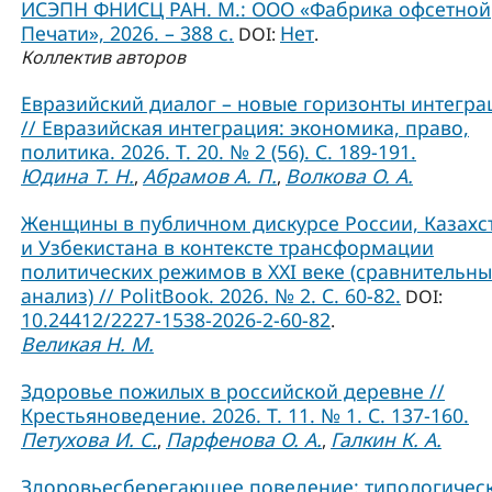
ИСЭПН ФНИСЦ РАН. М.: ООО «Фабрика офсетной
Печати», 2026. – 388 с.
Нет
DOI:
.
Коллектив авторов
Евразийский диалог – новые горизонты интегра
// Евразийская интеграция: экономика, право,
политика. 2026. Т. 20. № 2 (56). С. 189-191.
Юдина Т. Н.
Абрамов А. П.
Волкова О. А.
,
,
Женщины в публичном дискурсе России, Казахс
и Узбекистана в контексте трансформации
политических режимов в XXI веке (сравнительн
анализ) // PolitBook. 2026. № 2. С. 60-82.
DOI:
10.24412/2227-1538-2026-2-60-82
.
Великая Н. М.
Здоровье пожилых в российской деревне //
Крестьяноведение. 2026. Т. 11. № 1. С. 137-160.
Петухова И. С.
Парфенова О. А.
Галкин К. А.
,
,
Здоровьесберегающее поведение: типологичес