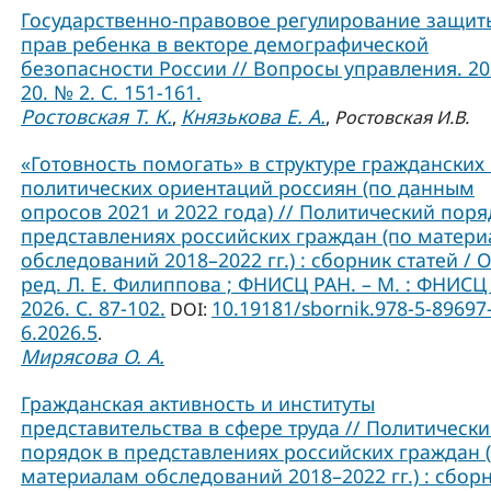
Государственно-правовое регулирование защит
прав ребенка в векторе демографической
безопасности России // Вопросы управления. 202
20. № 2. С. 151-161.
Ростовская Т. К.
Князькова Е. А.
,
,
Ростовская И.В.
«Готовность помогать» в структуре гражданских
политических ориентаций россиян (по данным
опросов 2021 и 2022 года) // Политический поря
представлениях российских граждан (по матер
обследований 2018–2022 гг.) : сборник статей / О
ред. Л. Е. Филиппова ; ФНИСЦ РАН. – М. : ФНИСЦ
2026. C. 87-102.
10.19181/sbornik.978-5-89697
DOI:
6.2026.5
.
Мирясова О. А.
Гражданская активность и институты
представительства в сфере труда // Политическ
порядок в представлениях российских граждан 
материалам обследований 2018–2022 гг.) : сбор