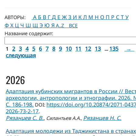
А
Б
В
Г
Д
Е
Ж
З
И
К
Л
М
Н
О
П
Р
С
Т
У
АВТОРЫ:
Ф
Х
Ц
Ч
Ш
Щ
Э
Ю
Я
A..Z
ВСЕ
Название содержит:
2
3
4
5
6
7
8
9
10
11
12
13
135
→
1
...
следующая
2026
Адаптация кубинских мигрантов в России // Вес
археологии, антропологии и этнографии. 2026. 
С. 186-198.
https://doi.org/10.20874/2071-0437
DOI:
2026-73-2-17
.
Рязанцев С. В.
Рязанцев Н. С.
,
Силантьев А.А.
,
Адаптация молодежи из Таджикистана в странах