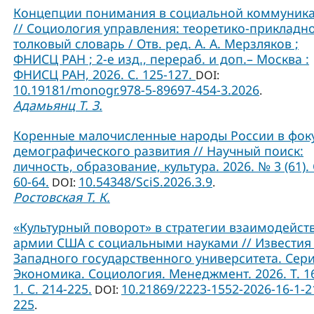
Концепции понимания в социальной коммуник
// Социология управления: теоретико-прикладн
толковый словарь / Отв. ред. А. А. Мерзляков ;
ФНИСЦ РАН ; 2-е изд., перераб. и доп.– Москва :
ФНИСЦ РАН, 2026. С. 125-127.
DOI:
10.19181/monogr.978-5-89697-454-3.2026
.
Адамьянц Т. З.
Коренные малочисленные народы России в фок
демографического развития // Научный поиск:
личность, образование, культура. 2026. № 3 (61). 
60-64.
10.54348/SciS.2026.3.9
DOI:
.
Ростовская Т. К.
«Культурный поворот» в стратегии взаимодейст
армии США с социальными науками // Известия
Западного государственного университета. Сери
Экономика. Социология. Менеджмент. 2026. Т. 1
1. С. 214-225.
10.21869/2223-1552-2026-16-1-2
DOI:
225
.