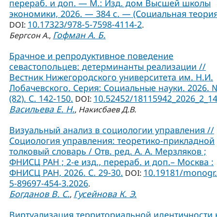
перераб. и доп. — М.: Изд. дом Высшей школы
экономики, 2026. — 384 с. — (Социальная теория
10.17323/978-5-7598-4114-2
DOI:
.
Гофман А. Б.
Бергсон А.
,
Брачное и репродуктивное поведение
севастопольцев: детерминанты реализации //
Вестник Нижегородского университета им. Н.И.
Лобачевского. Серия: Социальные науки. 2026. 
(82). С. 142-150.
10.52452/18115942_2026_2_1
DOI:
Васильева Е. Н.
,
Накисбаев Д.В.
Визуальный анализ в социологии управления //
Социология управления: теоретико-прикладной
толковый словарь / Отв. ред. А. А. Мерзляков ;
ФНИСЦ РАН ; 2-е изд., перераб. и доп.– Москва :
ФНИСЦ РАН, 2026. С. 29-30.
10.19181/monogr.
DOI:
5-89697-454-3.2026
.
Богданов В. С.
Гусейнова К. Э.
,
Виртуализация территориальной идентичности 