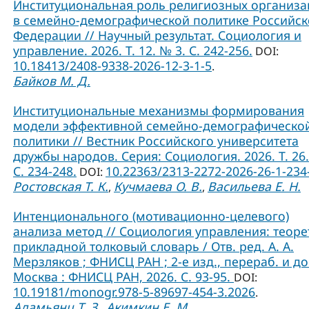
Институциональная роль религиозных организ
в семейно-демографической политике Российс
Федерации // Научный результат. Социология и
управление. 2026. Т. 12. № 3. С. 242-256.
DOI:
10.18413/2408-9338-2026-12-3-1-5
.
Байков М. Д.
Институциональные механизмы формирования
модели эффективной семейно-демографическо
политики // Вестник Российского университета
дружбы народов. Серия: Социология. 2026. Т. 26.
C. 234-248.
10.22363/2313-2272-2026-26-1-234
DOI:
Ростовская Т. К.
Кучмаева О. В.
Васильева Е. Н.
,
,
Интенционального (мотивационно-целевого)
анализа метод // Социология управления: теоре
прикладной толковый словарь / Отв. ред. А. А.
Мерзляков ; ФНИСЦ РАН ; 2-е изд., перераб. и до
Москва : ФНИСЦ РАН, 2026. С. 93-95.
DOI:
10.19181/monogr.978-5-89697-454-3.2026
.
Адамьянц Т. З.
Акимкин Е. М.
,