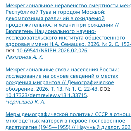
Межрегиональное неравенство смертности меж
Республикой Тува и городом Москвой:
декомпозиция различий в ожидаемой
продолжительности жизни при рождении //
Бюллетень Национального научно-
исследовательского института общественного
здоровья имени Н.А. Семашко. 2026. № 2. С. 152-
10.69541/NRIPH.2026.02.026
DOI:
.
Рахмонов А. Х.
Межрегиональные связи населения России:
исследование на основе сведений о местах
рождения мигрантов // Демографическое
обозрение. 2026. Т. 13. № 1. С. 22-43.
DOI:
10.17323/demreview.v13i1.33715
.
Чернышев К. А.
Меры демографической политики СССР в отно
многодетных матерей в первое послевоенное
десятилетие (1945—1955) // Научный диалог. 2026