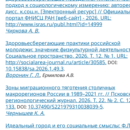
подход к социологическому измерению: авторе
дисс. к.соц.н. [Электронный ресурс] // Официал
портал ФНИСЦ РАН [веб-сайт] - 2026. URL:
http://www.isras.ru/publ.html?id=14999
Чиркова А. В.
Здоровьесберегающие практики российской
молодежи: значение физкультурной деятельност
Социальное пространство. 2026. Т. 12. № 1. URL:
http://socialarea-journal.ru/article/30585.
DOI:
10.15838/sa.2026.1.49.3
.
Воронин Г. Л.
,
Ермилова А.В.
Зоны миграционного тяготения столичных
макрорегионов России в 1989–2021 гг. // Псковс
регионологический журнал. 2026. Т. 22. № 2. С. 1
133.
10.37490/S221979310038039-5
DOI:
.
Чернышев К. А.
Идеальный город и его социальные смыслы: Ф.Л