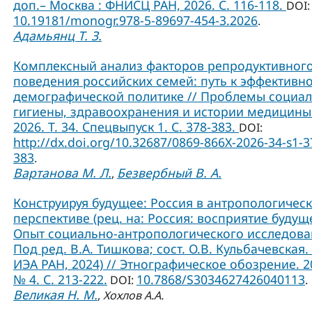
доп.– Москва : ФНИСЦ РАН, 2026. С. 116-118.
DOI:
10.19181/monogr.978-5-89697-454-3.2026
.
Адамьянц Т. З.
Комплексный анализ факторов репродуктивног
поведения российских семей: путь к эффективн
демографической политике // Проблемы социа
гигиены, здравоохранения и истории медицины
2026. Т. 34. Спецвыпуск 1. С. 378-383.
DOI:
http://dx.doi.org/10.32687/0869-866X-2026-34-s1-3
383
.
Вартанова М. Л.
Безвербный В. А.
,
Конструируя будущее: Россия в антропологичес
перспективе (рец. на: Россия: восприятие будущ
Опыт социально-антропологического исследова
Под ред. В.А. Тишкова; сост. О.В. Кульбачевская. 
ИЭА РАН, 2024) // Этнографическое обозрение. 2
№ 4. С. 213-222.
10.7868/S3034627426040113
DOI:
.
Великая Н. М.
,
Хохлов А.А.