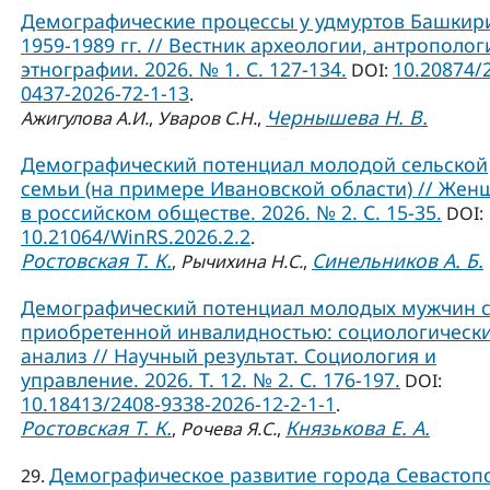
Демографические процессы у удмуртов Башкир
1959-1989 гг. // Вестник археологии, антрополог
этнографии. 2026. № 1. С. 127-134.
10.20874/
DOI:
0437-2026-72-1-13
.
Чернышева Н. В.
Ажигулова А.И.
,
Уваров С.Н.
,
Демографический потенциал молодой сельской
семьи (на примере Ивановской области) // Жен
в российском обществе. 2026. № 2. С. 15-35.
DOI:
10.21064/WinRS.2026.2.2
.
Ростовская Т. К.
Синельников А. Б.
,
Рычихина Н.С.
,
Демографический потенциал молодых мужчин 
приобретенной инвалидностью: социологическ
анализ // Научный результат. Социология и
управление. 2026. Т. 12. № 2. С. 176-197.
DOI:
10.18413/2408-9338-2026-12-2-1-1
.
Ростовская Т. К.
Князькова Е. А.
,
Рочева Я.С.
,
Демографическое развитие города Севастоп
29.