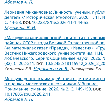
Абрамов А. П.
Леокадия Михайловна: Личность, ученый, публ
деятель // Историческая этнология. 2026. Т. 11. №
С. 44–53.
10.22378/he.2026-11-1.44-53
DOI:
.
Мукомель В. И.
«Маскулинизация» женской занятости в тыловых
районах СССР в годы Великой Отечественной в
(на материалах газет «Правда», «Известия», «Труд
Вестник Нижегородского университета им. Н.И.
Лобачевского. Серия: Социальные науки. 2026. 
(82). С. 202-211.
10.52452/18115942_2026_2_2
DOI:
Чернышева Н. В.
Ситникова Е.Л.
,
,
Шинкаренко Е.А.
Межкультурные взаимодействия с детьми мигр
в оценках московских школьников // Знание.
Понимание. Умение. 2026. № 2. С. 149-159.
DOI:
10.17805/zpu.2026.2.11
.
Абрамов А. П.