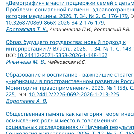
«Демография» в части поддержки семей с детьм
Проблемы социальной гигиены, здравоохранен
истории медицины. 2026. Т. 34. № 2. С. 176-179.
D
10.32687/0869-866X-2026-34-2-176-179
.
Ростовская Т. К.
,
Ананченкова П.И.
,
Ростовский Р.В.
Образ будущего государства: новый подход к
интерпретации // Власть. 2026. Т. 34. № 1. С. 148-
10.24412/2071-5358-2026-1-148-162
DOI:
.
Ильичева М. В.
,
Чайковская И.С.
Образование и воспитание - важнейшие страте
унификации в пространственном развитии Росси
Мониторинг правоприменения. 2026. № 1 (58). С.
225.
10.24412/2226-0692-2026-1-213-225
DOI:
.
Воропаева А. В.
Общественная память как категория теоретичес
осмысления: роль и место в современных
социальных исследованиях // Научный результат
Социология и управление. 2026. Т. 12. № 2. С. 15