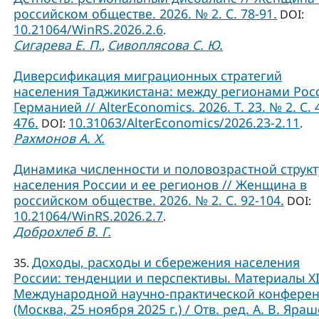
российском обществе. 2026. № 2. С. 78-91.
DOI:
10.21064/WinRS.2026.2.6
.
Сигарева Е. П.
Сивоплясова С. Ю.
,
Диверсификация миграционных стратегий
населения Таджикистана: между регионами Рос
Германией // AlterEconomics. 2026. Т. 23. № 2. С. 
476.
10.31063/AlterEconomics/2026.23-2.11
DOI:
.
Рахмонов А. Х.
Динамика численности и половозрастной струк
населения России и ее регионов // Женщина в
российском обществе. 2026. № 2. С. 92-104.
DOI:
10.21064/WinRS.2026.2.7
.
Доброхлеб В. Г.
Доходы, расходы и сбережения населения
35.
России: тенденции и перспективы. Материалы X
Международной научно-практической конфере
(Москва, 25 ноября 2025 г.) / Отв. ред. А. В. Яраш