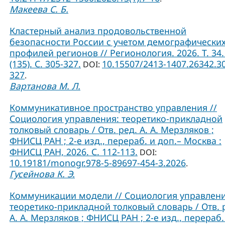
Макеева С. Б.
Кластерный анализ продовольственной
безопасности России с учетом демографически
профилей регионов // Регионология. 2026. Т. 34.
(135). С. 305-327.
10.15507/2413-1407.26342.3
DOI:
327
.
Вартанова М. Л.
Коммуникативное пространство управления //
Социология управления: теоретико-прикладной
толковый словарь / Отв. ред. А. А. Мерзляков ;
ФНИСЦ РАН ; 2-е изд., перераб. и доп.– Москва :
ФНИСЦ РАН, 2026. С. 112-113.
DOI:
10.19181/monogr.978-5-89697-454-3.2026
.
Гусейнова К. Э.
Коммуникации модели // Социология управлени
теоретико-прикладной толковый словарь / Отв. 
А. А. Мерзляков ; ФНИСЦ РАН ; 2-е изд., перераб.