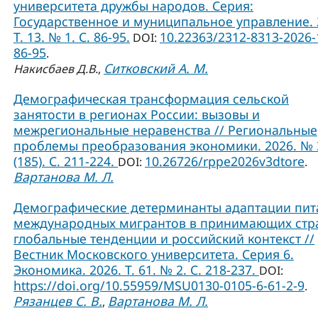
университета дружбы народов. Серия:
Государственное и муниципальное управление. 
Т. 13. № 1. C. 86-95.
10.22363/2312-8313-2026-
DOI:
86-95
.
Ситковский А. М.
Накисбаев Д.В.
,
Демографическая трансформация сельской
занятости в регионах России: вызовы и
межрегиональные неравенства // Региональные
проблемы преобразования экономики. 2026. № 
(185). С. 211-224.
10.26726/rppe2026v3dtore
DOI:
.
Вартанова М. Л.
Демографические детерминанты адаптации пит
международных мигрантов в принимающих стр
глобальные тенденции и российский контекст //
Вестник Московского университета. Серия 6.
Экономика. 2026. Т. 61. № 2. С. 218-237.
DOI:
https://doi.org/10.55959/MSU0130-0105-6-61-2-9
.
Рязанцев С. В.
Вартанова М. Л.
,