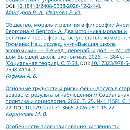
10.18413/2408-9338-2026-12-2-1-0
DOI:
.
Мансуров В. А.
Иванова Е. Ю.
,
Общество, мораль и религия в философии Анри
Бергсона // Бергсон А. Два источника морали и
религии / пер. с франц., вступ. статья, коммент. А
Гофмана; Нац. исслед. ун-т «Высшая школа
экономики». — 3-е изд., перераб. и доп. — М.: И
дом Высшей школы экономики, 2026. — 384 с. 
(Социальная теория). C. 7-34.
10.17323/978-5-
DOI:
7598-4114-2
.
Гофман А. Б.
Основные трудности и риски фешн-досуга в ст
возрасте: результаты наблюдения // Социальная
политика и социология. 2026. Т. 25. № 1 (158). С. 
22.
10.17922/2071-3665-2026-25-1-15-22
DOI:
.
Корнилова М. В.
Особенности прогнозирования численности