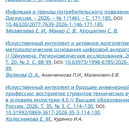
Инфляция и тренды потребительского поведения
Дискуссия. – 2026. – № 1 (146). – С. 171-185.
DOI:
10.46320/2077-7639-2026-1-146-171-185
.
Медведева Е. И.
Макар С. В.
Крошилин С. В.
,
,
Искусственный интеллект и активное долголетие
методологические основания цифровой андраг
// Ойкумена. Регионоведческие исследования. 2
Т. 20. № 2. С. 88-99.
10.63973/1998-6785/2026-
DOI:
99
.
Волкова О. А.
,
Ананченкова П.И.
,
Малинович Е.В.
Искусственный интеллект и будущее инженерно
профессии: восприятие студентов технических в
в условиях индустрии 4.0 // Высшее образовани
России. 2026. Т. 35. № 3. С. 114–130.
DOI:
10.31992/0869-3617-2026-35-3-114-130
.
Колесникова Е. М.
,
Куденко И.А.