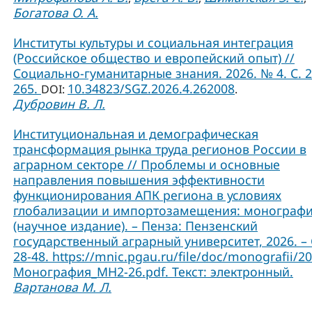
Богатова О. А.
Институты культуры и социальная интеграция
(Российское общество и европейский опыт) //
Социально-гуманитарные знания. 2026. № 4. С. 2
265.
10.34823/SGZ.2026.4.262008
DOI:
.
Дубровин В. Л.
Институциональная и демографическая
трансформация рынка труда регионов России в
аграрном секторе // Проблемы и основные
направления повышения эффективности
функционирования АПК региона в условиях
глобализации и импортозамещения: монограф
(научное издание). – Пенза: Пензенский
государственный аграрный университет, 2026. – 
28-48. https://mnic.pgau.ru/file/doc/monografii/2
Монография_МН2-26.pdf. Текст: электронный.
Вартанова М. Л.