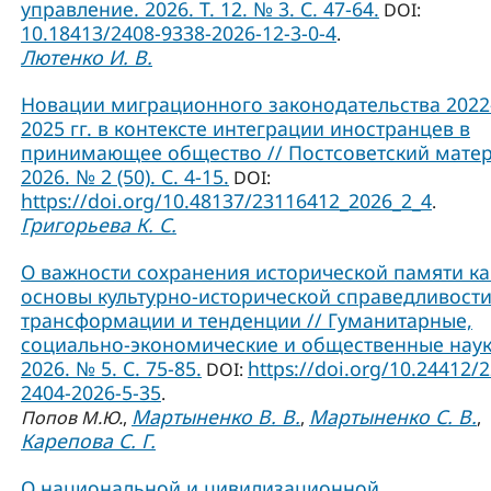
управление. 2026. Т. 12. № 3. С. 47-64.
DOI:
10.18413/2408-9338-2026-12-3-0-4
.
Лютенко И. В.
Новации миграционного законодательства 2022
2025 гг. в контексте интеграции иностранцев в
принимающее общество // Постсоветский матер
2026. № 2 (50). С. 4-15.
DOI:
https://doi.org/10.48137/23116412_2026_2_4
.
Григорьева К. С.
О важности сохранения исторической памяти ка
основы культурно-исторической справедливости
трансформации и тенденции // Гуманитарные,
социально-экономические и общественные наук
2026. № 5. С. 75-85.
https://doi.org/10.24412/
DOI:
2404-2026-5-35
.
Мартыненко В. В.
Мартыненко С. В.
Попов М.Ю.
,
,
,
Карепова С. Г.
О национальной и цивилизационной