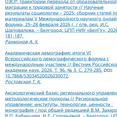
ОЭСР: траектории перехода от образовательной
миграции к трудовой занятости // Научные
результаты социологии – 2025: сборник статей п
материалам V Международного научного онлай
форума, 25–28 февраля 2026 г. / отв. ред. И.С.
Шаповалова. – Белгород: ЦПП НИУ «БелГУ», 2026
181-187.
Рахмонов А. Х.
Академическая демография: итоги VI
Всероссийского демографического форума с
международным участием // Вестник Российско
академии наук. 2026. Т. 96. № 3. С. 279-285.
DOI:
10.7868/S3034520026030072
.
Ростовская Т. К.
Аксиологический базис регионального управлен
методологические подходы // Региональное
управление: институты, технологии, ценности :
монография / под общей редакцией В.М. Захаро
В.П. Бабинцева, Н.Е. Соловьевой. – Белгород: Ц