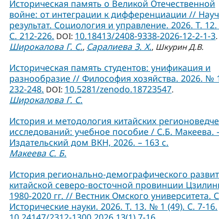
Историческая память о Великой Отечественной
войне: от интеграции к дифференциации // Нау
результат. Социология и управление. 2026. Т. 12.
С. 212-226.
10.18413/2408-9338-2026-12-2-1-3
DOI:
.
Широкалова Г. С.
Саралиева З. Х.
,
,
Шкурин Д.В.
Историческая память студентов: унификация и
разнообразие // Философия хозяйства. 2026. № 1
232-248.
10.5281/zenodo.18723547
DOI:
.
Широкалова Г. С.
История и методология китайских регионоведче
исследований: учебное пособие / С.Б. Макеева. –
Издательский дом ВКН, 2026. – 163 с.
Макеева С. Б.
История регионально-демографического разви
китайской северо-восточной провинции Цзилин
1980-2020 гг. // Вестник Омского университета. 
Исторические науки. 2026. Т. 13. № 1 (49). С. 7-16.
10.24147/2312-1300.2026.13(1).7-16
.