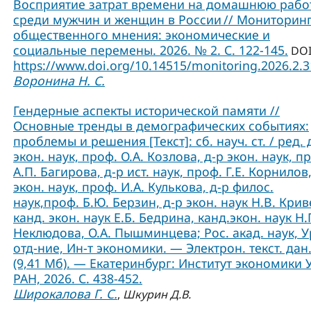
Восприятие затрат времени на домашнюю рабо
среди мужчин и женщин в России // Мониторин
общественного мнения: экономические и
социальные перемены. 2026. № 2. С. 122-145.
DOI
https://www.doi.org/10.14515/monitoring.2026.2.
Воронина Н. С.
Гендерные аспекты исторической памяти //
Основные тренды в демографических событиях:
проблемы и решения [Текст]: сб. науч. ст. / ред. 
экон. наук, проф. О.А. Козлова, д-р экон. наук, п
А.П. Багирова, д-р ист. наук, проф. Г.Е. Корнилов,
экон. наук, проф. И.А. Кулькова, д-р филос.
наук,проф. Б.Ю. Берзин, д-р экон. наук Н.В. Крив
канд. экон. наук Е.Б. Бедрина, канд.экон. наук Н.
Неклюдова, О.А. Пышминцева; Рос. акад. наук, У
отд-ние, Ин-т экономики. — Электрон. текст. дан
(9,41 Мб). — Екатеринбург: Институт экономики 
РАН, 2026. С. 438-452.
Широкалова Г. С.
,
Шкурин Д.В.