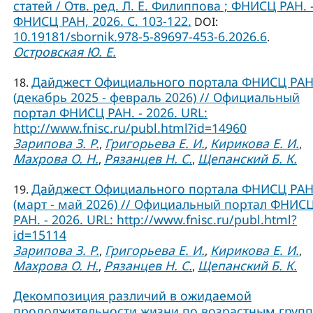
статей / Отв. ред. Л. Е. Филиппова ; ФНИСЦ РАН. –
ФНИСЦ РАН, 2026. C. 103-122.
DOI:
10.19181/sbornik.978-5-89697-453-6.2026.6
.
Островская Ю. Е.
Дайджест Официального портала ФНИСЦ РА
18.
(декабрь 2025 - февраль 2026) // Официальный
портал ФНИСЦ РАН. - 2026. URL:
http://www.fnisc.ru/publ.html?id=14960
Зарипова З. Р.
Григорьева Е. И.
Кирикова Е. И.
,
,
,
Махрова О. Н.
Рязанцев Н. С.
Щепанский Б. К.
,
,
Дайджест Официального портала ФНИСЦ РА
19.
(март - май 2026) // Официальный портал ФНИС
РАН. - 2026. URL: http://www.fnisc.ru/publ.html?
id=15114
Зарипова З. Р.
Григорьева Е. И.
Кирикова Е. И.
,
,
,
Махрова О. Н.
Рязанцев Н. С.
Щепанский Б. К.
,
,
Декомпозиция различий в ожидаемой
продолжительности жизни по возрастным груп