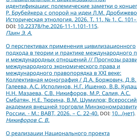
идентификации: полемические заметки о конце
Р. Брубейкера с опорой на идеи Л.М. Дробижево
Историческая этнология. 2026. Т. 11. № 1. С. 101–
10.22378/he.2026-11-1.101-115
DOI:
.
Паин Э. А.
О перспективах применения цивилизационного
подхода в теории и практике международного 
и международных отношений // Прогнозы разв
международного экономического права и
международного правопорядка в XXI веке:
Коллективная монография / Д.А. Боржович, Д.В.
Галеева, А.С. Исполинов, Н.Г. Ищенко, В.В. Куда
Н.Н. Мазаева, С.В. Никифоров, М.Р. Салия, А.С.
Смбатян, Н.Е. Тюрина, В.М. Шумилов; Всероссий
академия внешней торговли Минэкономразвит
России. - М.: ВАВТ, 2026. – С. 22-40.
10...(нет)
DOI:
.
Никифоров С. В.
О реализации Национального проекта