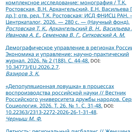
комплексное исследование: монография / Т.К.
Ростовская, В.Н. Архангельский, Е.Н. Васильева 
др.]; отв. ред. Т.К. Ростовская; ИСД ФНИСЦ РАН. 
Центркаталог, 2026. — 280 с. — (Научный фонд).
Ростовская Т. К.
Архангельский В. Н.
Васильева Е
,
,
Иванова А. Е.
Семенова В. Г.
Ситковский А. М.
,
,
Демографическое управление в регионах России
Экономика и управление: научно-практический
журнал. 2026. № 2 (188). С. 44-48.
DOI:
10.34773/EU.2026.2.7
.
Вазиров З. К.
«Депопуляционная ловушка» в процессах
воспроизводства российской науки // Вестник
Российского университета дружбы народов. Сер
Социология. 2026. Т. 26. № 1. C. 31-48.
DOI:
10.22363/2313-2272-2026-26-1-31-48
.
Черныш М. Ф.
Детность: региональный дисбаланс // Женщина 