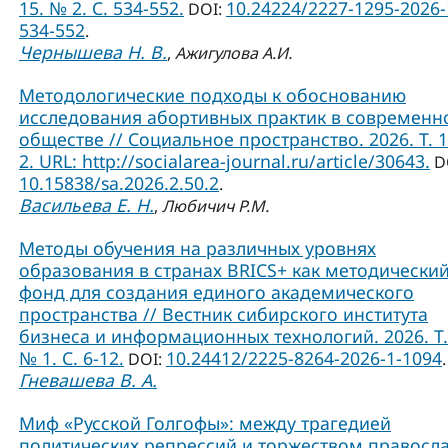
15. № 2. С. 534-552.
10.24224/2227-1295-2026-
DOI:
534-552
.
Чернышева Н. В.
,
Ажигулова А.И.
Методологические подходы к обоснованию
исследования абортивных практик в современ
обществе // Социальное пространство. 2026. Т. 
2. URL: http://socialarea-journal.ru/article/30643.
D
10.15838/sa.2026.2.50.2
.
Васильева Е. Н.
,
Любичич Р.М.
Методы обучения на различных уровнях
образования в странах BRICS+ как методически
фонд для создания единого академического
пространства // Вестник сибирского института
бизнеса и информационных технологий. 2026. Т.
№ 1. С. 6-12.
10.24412/2225-8264-2026-1-1094
DOI:
.
Гневашева В. А.
Миф «Русской Голгофы»: между трагедией
политических репрессий и торжеством правосл