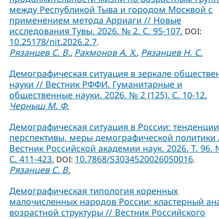
между Республикой Тыва и городом Москвой с
применением метода Арриаги // Новые
исследования Тувы. 2026. № 2. С. 95-107.
DOI:
10.25178/nit.2026.2.7
.
Рязанцев С. В.
Рахмонов А. Х.
Рязанцев Н. С.
,
,
Демографическая ситуация в зеркале обществе
науки // Вестник РФФИ. Гуманитарные и
общественные науки. 2026. № 2 (125). С. 10-12.
Черныш М. Ф.
Демографическая ситуация в России: тенденции
перспективы, меры демографической политики 
Вестник Российской академии наук. 2026. Т. 96. 
С. 411-423.
10.7868/S3034520026050016
DOI:
.
Рязанцев С. В.
Демографическая типология коренных
малочисленных народов России: кластерный ан
возрастной структуры // Вестник Российского