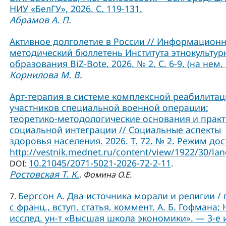
НИУ «БелГУ», 2026. С. 119-131.
Абрамов А. П.
Активное долголетие в России // Информационн
методический бюллетень Института этнокультур
образования BiZ-Bote. 2026. № 2. С. 6-9. (на нем. 
Корнилова М. В.
Арт-терапия в системе комплексной реабилита
участников специальной военной операции:
теоретико-методологические основания и практ
социальной интеграции // Социальные аспекты
здоровья населения. 2026. Т. 72. № 2. Режим дос
http://vestnik.mednet.ru/content/view/1922/30/lan
10.21045/2071-5021-2026-72-2-11
DOI:
.
Ростовская Т. К.
,
Фомина О.Е.
Бергсон А. Два источника морали и религии / 
7.
с франц., вступ. статья, коммент. А. Б. Гофмана; 
исслед. ун-т «Высшая школа экономики». — 3-е и