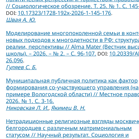
// Социологическое обозрение. Т. 25. № 1. С. 145
10.17323/1728-192x-2026-1-145-176
DOI:
.
Швая А. Ю.
Моделирование многопоколенной семьи в конт
новых подходов к многодетности в РФ: структур
реалии, перспективы // Alma Mater (Вестник вы
школы). – 2026. – № 2. – С. 96-107.
10.20339/A
DOI:
26.096
.
Гуляев С. Б.
Муниципальная публичная политика как фактор
формирования со-участвующего управления (на
примере Вологодской области) // Местное прав
2026. № 1. С. 3-16.
Никовская Л. И.
Якимец В. Н.
,
Нетрадиционные религиозные взгляды москвич
белгородцев с различным матримониальным
статусом // Научный результат. Социология и