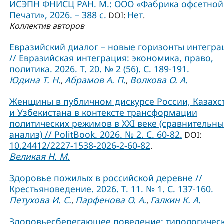
ИСЭПН ФНИСЦ РАН. М.: ООО «Фабрика офсетной
Печати», 2026. – 388 с.
Нет
DOI:
.
Коллектив авторов
Евразийский диалог – новые горизонты интегра
// Евразийская интеграция: экономика, право,
политика. 2026. Т. 20. № 2 (56). С. 189-191.
Юдина Т. Н.
Абрамов А. П.
Волкова О. А.
,
,
Женщины в публичном дискурсе России, Казахс
и Узбекистана в контексте трансформации
политических режимов в XXI веке (сравнительн
анализ) // PolitBook. 2026. № 2. С. 60-82.
DOI:
10.24412/2227-1538-2026-2-60-82
.
Великая Н. М.
Здоровье пожилых в российской деревне //
Крестьяноведение. 2026. Т. 11. № 1. С. 137-160.
Петухова И. С.
Парфенова О. А.
Галкин К. А.
,
,
Здоровьесберегающее поведение: типологичес