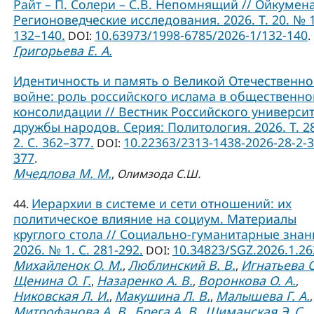
Райт – П. Солери – С.В. Непомнящий // Ойкумена
Регионоведческие исследования. 2026. Т. 20. № 1
132–140.
10.63973/1998-6785/2026-1/132-140
DOI:
.
Григорьева Е. А.
Идентичность и память о Великой Отечественн
войне: роль российского ислама в общественно
консолидации // Вестник Российского универси
дружбы народов. Серия: Политология. 2026. Т. 2
2. С. 362–377.
10.22363/2313-1438-2026-28-2-3
DOI:
377
.
Мчедлова М. М.
,
Олимзода С.Ш.
Иерархии в системе и сети отношений: их
44.
политическое влияние на социум. Материалы
круглого стола // Социально-гуманитарные знан
2026. № 1. С. 281-292.
10.34823/SGZ.2026.1.2
DOI:
Михайленок О. М.
Люблинский В. В.
Игнатьева О
,
,
Щенина О. Г.
Назаренко А. В.
Воронкова О. А.
,
,
,
Никовская Л. И.
Макушина Л. В.
Малышева Г. А.
,
,
,
Митрофанова А. В.
Брега А. В.
Шиманская Э. С.
,
,
,