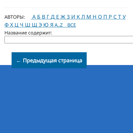
А
Б
В
Г
Д
Е
Ж
З
И
К
Л
М
Н
О
П
Р
С
Т
У
АВТОРЫ:
Ф
Х
Ц
Ч
Ш
Щ
Э
Ю
Я
A..Z
ВСЕ
Название содержит:
← Предыдущая страница