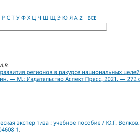
Р
С
Т
У
Ф
Х
Ц
Ч
Ш
Щ
Э
Ю
Я
A..Z
ВСЕ
А.В.
развития регионов в ракурсе национальных целей
ин. — М.: Издательство Аспект Пресс, 2021. — 272 с
кая экспер­ тиза : учебное пособие / Ю.Г. Волков. 
04608-1
.