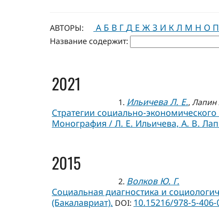
А
Б
В
Г
Д
Е
Ж
З
И
К
Л
М
Н
О
П
АВТОРЫ:
Название содержит:
2021
Ильичева Л. Е.
1.
,
Лапин 
Стратегии социально-экономического 
Монография / Л. Е. Ильичева, А. В. Лап
2015
Волков Ю. Г.
2.
Социальная диагностика и социологичес
(Бакалавриат).
10.15216/978-5-406-
DOI: