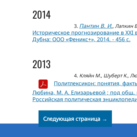
2014
Пантин В. И.
3.
,
Лапкин В
Историческое прогнозирование в XXI 
Дубна: ООО «Феникс+», 2014. - 456 с.
2013
4.
Кляйн М.
,
Шуберт К.
,
Лю
Политлексикон: понятия, факты, 
Любина, М. А. Елизарьевой ; под общ. р
Российская политическая энциклопедия, 
Следующая страница →