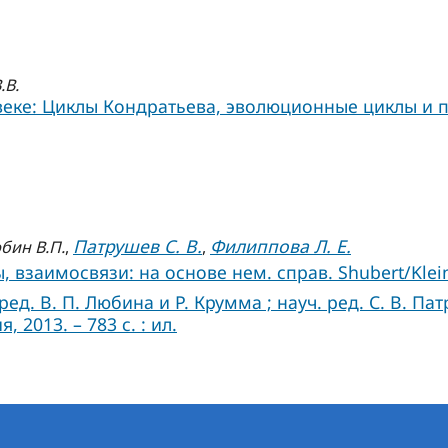
.В.
веке: Циклы Кондратьева, эволюционные циклы и п
Патрушев С. В.
Филиппова Л. Е.
бин В.П.
,
,
взаимосвязи: на основе нем. справ. Shubert/Klein. D
ед. В. П. Любина и Р. Крумма ; науч. ред. С. В. Пат
2013. – 783 с. : ил.