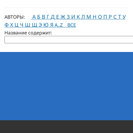
А
Б
В
Г
Д
Е
Ж
З
И
К
Л
М
Н
О
П
Р
С
Т
У
АВТОРЫ:
Ф
Х
Ц
Ч
Ш
Щ
Э
Ю
Я
A..Z
ВСЕ
Название содержит: