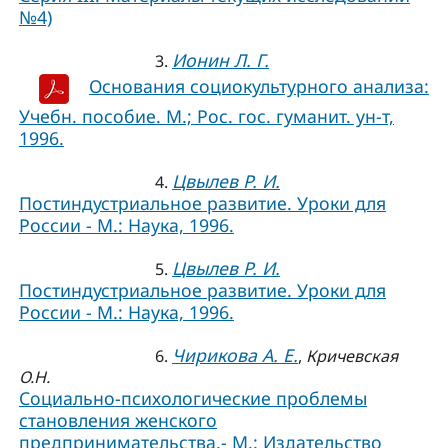
№4)
Ионин Л. Г.
3.
Основания социокультурного анализа:
Учебн. пособие. М.; Рос. гос. гуманит. ун-т,
1996.
Цвылев Р. И.
4.
Постиндустриальное развитие. Уроки для
России - М.: Наука, 1996.
Цвылев Р. И.
5.
Постиндустриальное развитие. Уроки для
России - М.: Наука, 1996.
Чирикова А. Е.
6.
,
Кричевская
О.Н.
Социально-психологические проблемы
становления женского
предпринимательства.- М.: Издательство