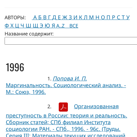
А
Б
В
Г
Д
Е
Ж
З
И
К
Л
М
Н
О
П
Р
С
Т
У
АВТОРЫ:
Ф
Х
Ц
Ч
Ш
Щ
Э
Ю
Я
A..Z
ВСЕ
Название содержит:
1996
Попова И. П.
1.
Маргинальность. Социологический анализ. -
М.: Союз, 1996.
Организованная
2.
преступность в России: теория и реальность.
Сборник статей; СПб филиал Института
социологии РАН. - СПб., 1996. - 96с. (Труды.
Серия III: Материалы текущих исследований