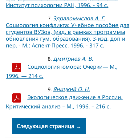
Институт психологии РАН, 1996. - 94 с.
Здравомыслов А. Г.
7.
Социология конфликта: Учебное пособие для
студентов ВУЗов, (изд. в рамках программы
обновления гум. образования), 3-изд. доп и
пер. - М.: Аспект-Пресс, 1996. - 317 с.
Дмитриев А. В.
8.
Социология юмора: Очерки— М.,
1996. — 214 c.
Яницкий О. Н.
9.
Экологическое движение в России.
Критический анализ – М., 1996. – 216 с.
Следующая страница →