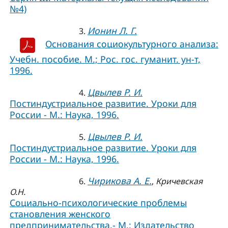
№4)
Ионин Л. Г.
3.
Основания социокультурного анализа:
Учебн. пособие. М.; Рос. гос. гуманит. ун-т,
1996.
Цвылев Р. И.
4.
Постиндустриальное развитие. Уроки для
России - М.: Наука, 1996.
Цвылев Р. И.
5.
Постиндустриальное развитие. Уроки для
России - М.: Наука, 1996.
Чирикова А. Е.
6.
,
Кричевская
О.Н.
Социально-психологические проблемы
становления женского
предпринимательства.- М.: Издательство