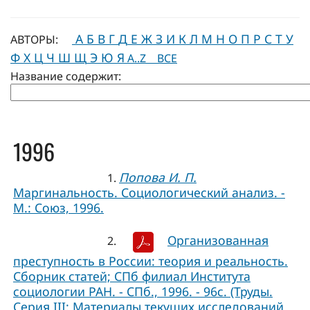
А
Б
В
Г
Д
Е
Ж
З
И
К
Л
М
Н
О
П
Р
С
Т
У
АВТОРЫ:
Ф
Х
Ц
Ч
Ш
Щ
Э
Ю
Я
A..Z
ВСЕ
Название содержит:
1996
Попова И. П.
1.
Маргинальность. Социологический анализ. -
М.: Союз, 1996.
Организованная
2.
преступность в России: теория и реальность.
Сборник статей; СПб филиал Института
социологии РАН. - СПб., 1996. - 96с. (Труды.
Серия III: Материалы текущих исследований