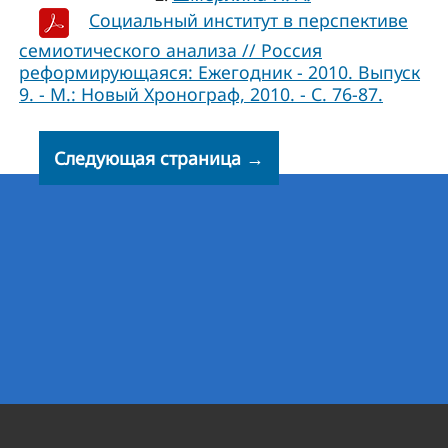
Социальный институт в перспективе
семиотического анализа // Россия
реформирующаяся: Ежегодник - 2010. Выпуск
9. - М.: Новый Хронограф, 2010. - С. 76-87.
Следующая страница →