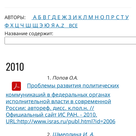
А
Б
В
Г
Д
Е
Ж
З
И
К
Л
М
Н
О
П
Р
С
Т
У
АВТОРЫ:
Ф
Х
Ц
Ч
Ш
Щ
Э
Ю
Я
A..Z
ВСЕ
Название содержит:
2010
1.
Попов О.А.
Проблемы развития политических
коммуникаций в федеральных органах
исполнительной власти в современной
России: автореф. дисс. к.пол.н. //
Официальный сайт ИC РАН. - 2010.
URL:http://www.isras.ru/publ.html?id=2006
Шмерлина И. А.
2.