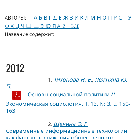
А
Б
В
Г
Д
Е
Ж
З
И
К
Л
М
Н
О
П
Р
С
Т
У
АВТОРЫ:
Ф
Х
Ц
Ч
Ш
Щ
Э
Ю
Я
A..Z
ВСЕ
Название содержит:
2012
Тихонова Н. Е.
Лежнина Ю.
1.
,
П.
Основы социальной политики //
Экономическая социология. Т. 13. № 3. c. 150-
163
Щенина О. Г.
2.
Современные информационные технологии
как фактор достижения общественного