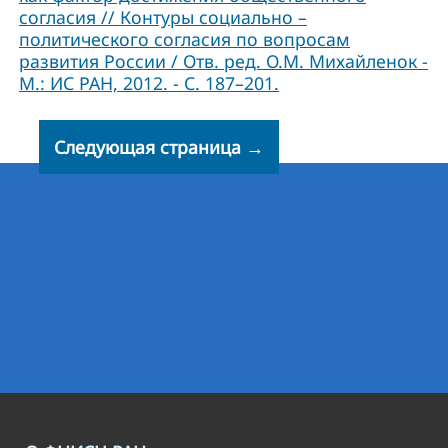
согласия // Контуры социально –
политического согласия по вопросам
развития России / Отв. ред. О.М. Михайленок -
М.: ИС РАН, 2012. - С. 187–201.
Следующая страница →