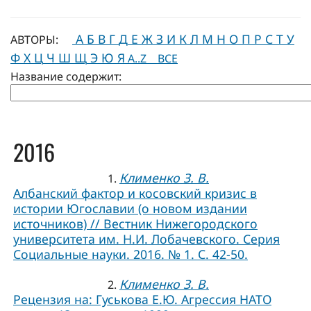
А
Б
В
Г
Д
Е
Ж
З
И
К
Л
М
Н
О
П
Р
С
Т
У
АВТОРЫ:
Ф
Х
Ц
Ч
Ш
Щ
Э
Ю
Я
A..Z
ВСЕ
Название содержит:
2016
Клименко З. В.
1.
Албанский фактор и косовский кризис в
истории Югославии (о новом издании
источников) // Вестник Нижегородского
университета им. Н.И. Лобачевского. Серия
Социальные науки. 2016. № 1. С. 42-50.
Клименко З. В.
2.
Рецензия на: Гуськова Е.Ю. Агрессия НАТО