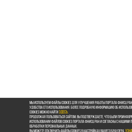
Мы используем файлы cookies для улучшения работы портала ФНИСЦ РАН
удобства его использования. Более подробную информацию об использ
cookies можно найти
здесь
.
Продолжая пользоваться сайтом, Вы подтверждаете, что были проинфор
использовании файлов cookies портала ФНИСЦ РАН и согласны с нашими
обработки персональных данных.
Вы можете отключить файлы cookies в настройках Вашего браузера.
Узн