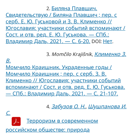
Биляна Плавшич.
2.
Свидетельствую / Биляна Плавшич ; пер. с
серб. Е. Ю. Гуськовой и З. В. Клименко //
Югославия: участники событий вспоминают /
Сост. и отв. ред. Е. Ю. Гуськова. — СПб.:
Владимир Даль, 2021. — С. 6-20.
Нет
DOI:
.
Клименко З.
3.
Momčilo Krajišnik
,
В.
Момчило Краишник. Украденные годы /
Момчило Краишник ; пер. с серб. З. В.
Клименко // Югославия: участники событий
вспоминают / Сост. и отв. ред. Е. Ю. Гуськова.
— СПб.: Владимир Даль, 2021. — С. 21-107.
Забузов О. Н.
Шушпанова И.
4.
,
С.
Терроризм в современном
российском обществе: природа