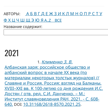
А
Б
В
Г
Д
Е
Ж
З
И
К
Л
М
Н
О
П
Р
С
Т
У
АВТОРЫ:
Ф
Х
Ц
Ч
Ш
Щ
Э
Ю
Я
A..Z
ВСЕ
Название содержит:
2021
Клименко З. В.
1.
Албанская заря: российское общество и
албанский вопрос в начале ХХ века (по
материалам некоторых толстых журналов) //
Славяне и Россия. Россия: взгляд на Балканы.
XVIII–ХХI вв. К 100-летию со дня рождения И.С.
Достян / отв. ред. С.И. Данченко. – М.:
Институт славяноведения РАН, 2021. - С. 608-
640.
10.31168/2618-8570.2021.25
DOI:
.