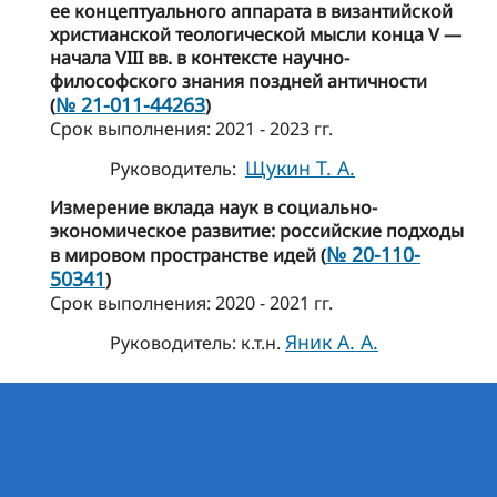
ее концептуального аппарата в византийской
христианской теологической мысли конца V —
начала VIII вв. в контексте научно-
философского знания поздней античности
№ 21-011-44263
(
)
Cрок выполнения: 2021 - 2023 гг.
Щукин Т. А.
Руководитель:
Измерение вклада наук в социально-
экономическое развитие: российские подходы
№ 20-110-
в мировом пространстве идей (
50341
)
Cрок выполнения: 2020 - 2021 гг.
Яник А. А.
Руководитель: к.т.н.