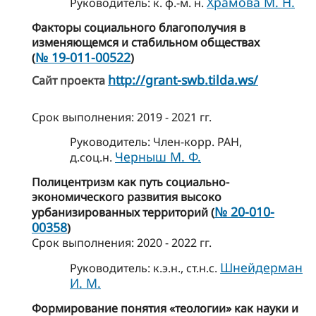
Храмова М. Н.
Руководитель: к. ф.-м. н.
Факторы социального благополучия в
изменяющемся и стабильном обществах
№ 19-011-00522
(
)
http://grant-swb.tilda.ws/
Сайт проекта
Cрок выполнения: 2019 - 2021 гг.
Руководитель: Член-корр. РАН,
Черныш М. Ф.
д.соц.н.
Полицентризм как путь социально-
экономического развития высоко
№ 20-010-
урбанизированных территорий (
00358
)
Cрок выполнения: 2020 - 2022 гг.
Шнейдерман
Руководитель: к.э.н., ст.н.с.
И. М.
Формирование понятия «теологии» как науки и