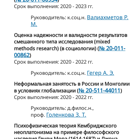
Cрок выполнения: 2020 - 2023 гг.
Валиахметов Р.
Руководитель: к.соц.н.
М.
Оценка надежности и валидности результатов
смешанного типа исследования (mixed
№ 20-011-
methods research) (в социологии) (
00862
)
Cрок выполнения: 2020 - 2022 гг.
Гегер А. Э.
Руководитель: к.соц.н.
Неформальная занятость в России и Монголии
№ 20-511-44011
в условиях глобализации (
)
Cрок выполнения: 2020 - 2022 гг.
Руководитель: д.филос.н.,
Голенкова З. Т.
проф.
Психофизическая теория Кембриджского
неоплатонизма на примере философского
наследия Генри Мора (1614-1687) и Джона