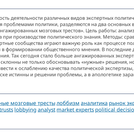
ность деятельности различных видов экспертных полити
 проблемами политики, разделяются на два основных ви
«ангажированных мозговых трестов». Цель работы: анал
 при производстве политического знания. Методы: сра
ертные сообщества играют важную роль как процессе п
 и в формировании общественного мнения. В последние 
ия. Так сегодня стало больше ангажированных эксперт
 склонны не только обосновывать «нужные» решения, н
вести к ослаблению качества политической экспертизы, 
ске истинны и решении проблемы, а в апологетике зара
ные мозговые тресты
лоббизм
аналитика
рынок эк
trusts
lobbying
analyst
market experts
political decis