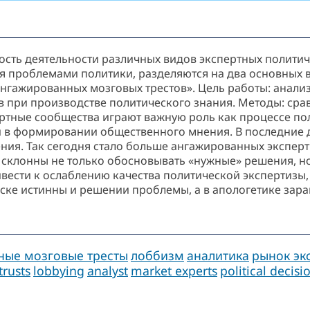
ность деятельности различных видов экспертных полити
 проблемами политики, разделяются на два основных ви
«ангажированных мозговых трестов». Цель работы: анал
 при производстве политического знания. Методы: сра
ертные сообщества играют важную роль как процессе п
 и в формировании общественного мнения. В последние 
ия. Так сегодня стало больше ангажированных эксперт
 склонны не только обосновывать «нужные» решения, н
вести к ослаблению качества политической экспертизы, 
ске истинны и решении проблемы, а в апологетике зара
ные мозговые тресты
лоббизм
аналитика
рынок эк
trusts
lobbying
analyst
market experts
political decis