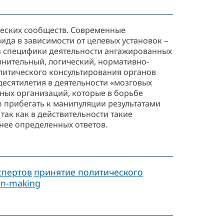
ческих сообществ. Современные
да в зависимости от целевых установок –
из специфики деятельности ангажированных
внительный, логический, нормативно-
олитического консультирования органов
десятилетия в деятельности «мозговых
ных организаций, которые в борьбе
о прибегать к манипуляции результатами
так как в действительности такие
нее определенных ответов.
спертов
принятие политического
ion-making