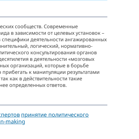
ческих сообществ. Современные
да в зависимости от целевых установок –
из специфики деятельности ангажированных
внительный, логический, нормативно-
олитического консультирования органов
десятилетия в деятельности «мозговых
ных организаций, которые в борьбе
о прибегать к манипуляции результатами
так как в действительности такие
нее определенных ответов.
спертов
принятие политического
ion-making