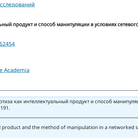
исследований
ьный продукт и способ манипуляции в условиях сетевого
162454
le Academia
тиза как интеллектуальный продукт и способ манипуляц
-191.
tual product and the method of manipulation in a networked s