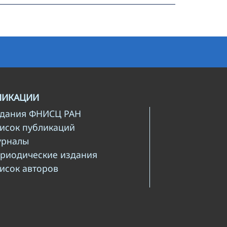
ЛИКАЦИИ
здания ФНИСЦ РАН
писок публикаций
урналы
ериодические издания
писок авторов