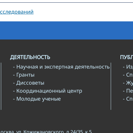
исследований
ДЕЯТЕЛЬНОСТЬ
ПУБ
- Научная и экспертная деятельность
- И
- Гранты
- С
- Диссоветы
- Ж
- Координационный центр
- П
- Молодые ученые
- С
Москва, ул. Кржижановского, д.24/35, к.5