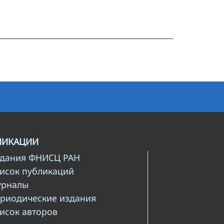
ЛИКАЦИИ
здания ФНИСЦ РАН
писок публикаций
урналы
ериодические издания
писок авторов