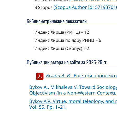
(Scopus Author Id: 57193701
В Scopus
Библиометрические показатели
Индекс Хирша (РИНЦ) = 12
Индекс Хирша по ядру РИНЦ = 6
Индекс Хирша (Скопус) = 2
Публикации автора на сайте за 2025-26 гг.
Быков А. В.
Еще три проблемы д
Bykov A., Mikhaleva V. Toward Sociolog
Objectivism (in a Non‐Western Context).
Bykov A.V. Virtue, moral teleology, and 
Vol. 55. Pp. 1–21.