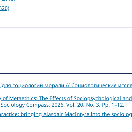
620)
ля социологии морали // Социологические исследо
y of Metaethics: The Effects of Sociopsychological a
 Sociology Compass. 2026. Vol. 20. No. 3. Pp. 1–12.
practice: bringing Alasdair MacIntyre into the sociolog