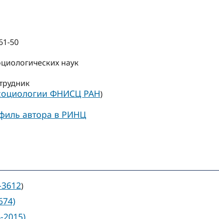
61-50
оциологических наук
трудник
 социологии ФНИСЦ РАН
)
филь автора в РИНЦ
-3612
)
674)
-2015)