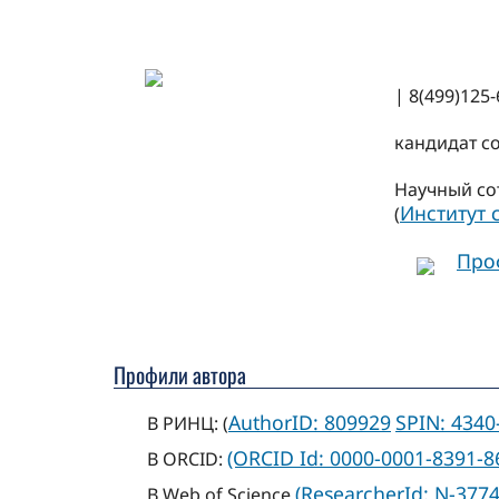
| 8(499)125-
кандидат с
Научный со
Институт
(
Про
Профили автора
AuthorID: 809929
SPIN: 4340
В РИНЦ: (
(ORCID Id: 0000-0001-8391-8
В ORCID:
(ResearcherId: N-3774
В Web of Science