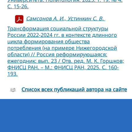
С. 15-26.
Самсонов А. И., Устинкин С. В.
Трансформация социальной структуры
России 2022-2024 гг. в контексте длинного
цикла формирования общества
потребления (на примере Нижегородской
области) // Россия реформирующаяся:
ежегодник: вып. 23 / Отв. ред. М. К. Горшков;
ФНИСЦ РАН. – М.: ФНИСЦ РАН, 2025. С. 160-
193.
Cписок всех публикаций автора на сайте