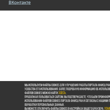
ВКонтакте
Мы используем файлы cookies для улучшения работы портала ФНИСЦ РАН
удобства его использования. Более подробную информацию об использ
файлов cookies можно найти
здесь
.
Продолжая пользоваться сайтом, Вы подтверждаете, что были проинфор
использовании файлов cookies портала ФНИСЦ РАН и согласны с нашими
обработки персональных данных.
Вы можете отключить файлы cookies в настройках Вашего браузера.
Узн