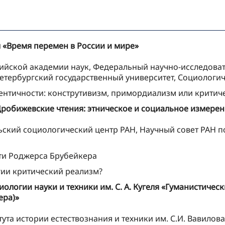
 «Время перемен в России и мире»
ийской академии наук, Федеральный научно-исследова
Петербургский государственный университет, Социолог
дентичности: конструтивизм, примордиализм или критич
Дробижевские чтения: этническое и социальное измере
ский социологический центр РАН, Научный совет РАН п
ти Роджерса Брубейкера
ии критический реализм?
логии науки и техники им. С. А. Кугеля «Гуманистическ
ера)»
ута истории естествознания и техники им. С.И. Вавилова