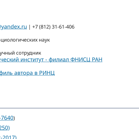
@yandex.ru
| +7 (812) 31-61-406
оциологических наук
учный сотрудник
ческий институт - филиал ФНИСЦ РАН
филь автора в РИНЦ
-7640
)
250)
2-2017)