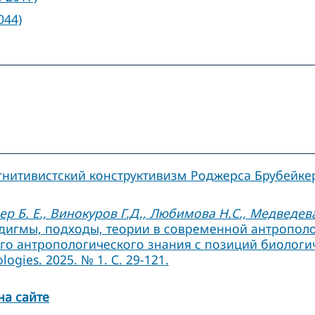
044)
гнитивистский конструктивизм Роджерса Брубейке
ер Б. Е., Винокуров Г.Д., Любимова Н.С., Медведева
игмы, подходы, теории в современной антропологи
го антропологического знания с позиций биологич
ogies. 2025. № 1. С. 29-121.
на сайте