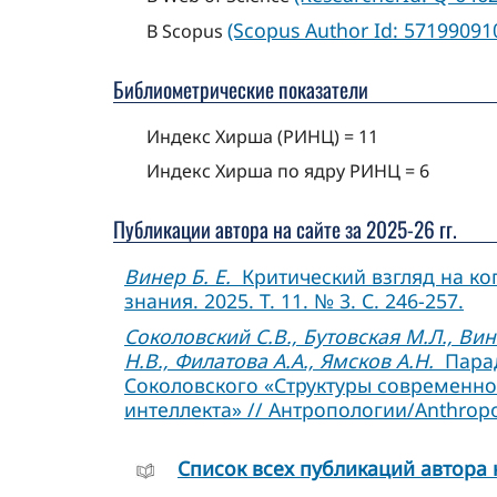
(Scopus Author Id: 57199091
В Scopus
Библиометрические показатели
Индекс Хирша (РИНЦ) = 11
Индекс Хирша по ядру РИНЦ = 6
Публикации автора на сайте за 2025-26 гг.
Винер Б. Е.
Критический взгляд на ко
знания. 2025. Т. 11. № 3. С. 246-257.
Соколовский С.В., Бутовская М.Л., Вин
Н.В., Филатова А.А., Ямсков А.Н.
Парад
Соколовского «Структуры современно
интеллекта» // Антропологии/Anthropol
Cписок всех публикаций автора 