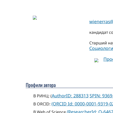
wienerras
кандидат с
Старший на
Социологи
Про
Профили автора
AuthorID: 288313
SPIN: 9369
В РИНЦ: (
(ORCID Id: 0000-0001-9319-0
В ORCID:
(ResearcherId: Q-646
В Web of Science