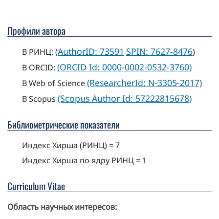
Профили автора
AuthorID: 73591
SPIN: 7627-8476
В РИНЦ: (
)
(ORCID Id: 0000-0002-0532-3760)
В ORCID:
(ResearcherId: N-3305-2017)
В Web of Science
(Scopus Author Id: 57222815678)
В Scopus
Библиометрические показатели
Индекс Хирша (РИНЦ) = 7
Индекс Хирша по ядру РИНЦ = 1
Curriculum Vitae
Область научных интересов: