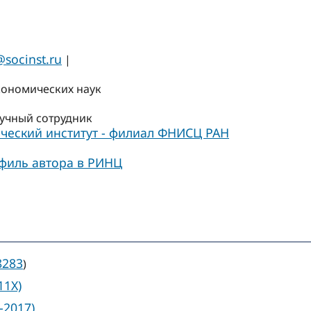
@socinst.ru
|
кономических наук
учный сотрудник
ческий институт - филиал ФНИСЦ РАН
филь автора в РИНЦ
8283
)
11X)
-2017)