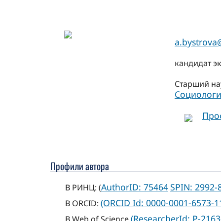
a.bystrova
кандидат э
Старший на
Социологи
Про
Профили автора
AuthorID: 75464
SPIN: 2992-
В РИНЦ: (
(ORCID Id: 0000-0001-6573-1
В ORCID:
(ResearcherId: P-2163
В Web of Science