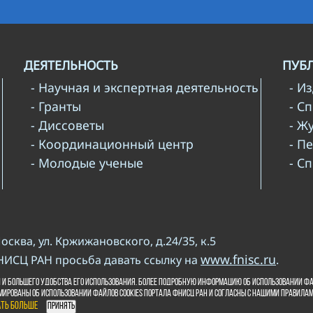
ДЕЯТЕЛЬНОСТЬ
ПУБ
- Научная и экспертная деятельность
- И
- Гранты
- С
- Диссоветы
- Ж
- Координационный центр
- П
- Молодые ученые
- С
Москва, ул. Кржижановского, д.24/35, к.5
www.fnisc.ru
НИСЦ РАН просьба давать ссылку на
.
и копирайта
 и большего удобства его использования. Более подробную информацию об использовании фа
мированы об использовании файлов cookies портала ФНИСЦ РАН и согласны с нашими правила
ать больше
Принять