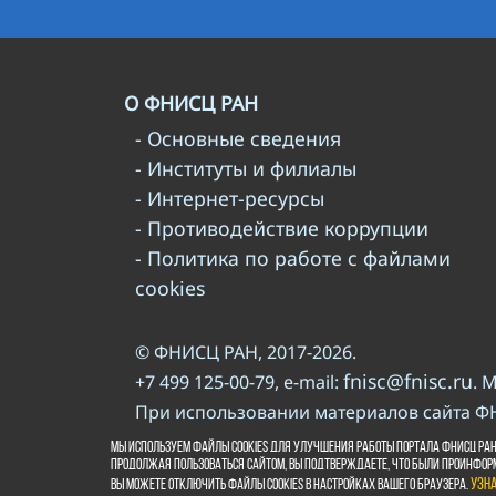
О ФНИСЦ РАН
- Основные сведения
- Институты и филиалы
- Интернет-ресурсы
- Противодействие коррупции
- Политика по работе с файлами
cookies
© ФНИСЦ РАН, 2017-2026.
fnisc@fnisc.ru
+7 499 125-00-79, e-mail:
. 
При использовании материалов сайта Ф
правилам
Пожалуйста, познакомьтесь с
Мы используем файлы cookies для улучшения работы портала ФНИСЦ РАН
Продолжая пользоваться сайтом, Вы подтверждаете, что были проинфор
ВКонтакте
Вы можете отключить файлы cookies в настройках Вашего браузера.
Узн