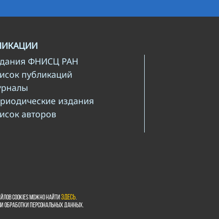
ЛИКАЦИИ
здания ФНИСЦ РАН
писок публикаций
урналы
ериодические издания
писок авторов
йлов cookies можно найти
здесь
.
ми обработки персональных данных.