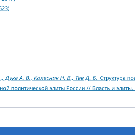
623)
 Дука А. В., Колесник Н. В., Тев Д. Б.
Структура по
й политической элиты России // Власть и элиты. 2