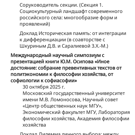
Соруководитель секции. (Секция 1.
Социокультурный ландшафт современного
российского села: многообразие форм и
проявлений)
Доклад Историческая память: от интеграции
к дифференциации (в соавторстве с
Шкуриным Д.В. и Саралиевой З.Х.-М.)
Международный научный симпозиум с
презентацией книги Ю.М. Осипова «Иное
достояние: собрание превентивных текстов от
политэкономии к философии хозяйства, от
софиологии к софиасофии»
30 октября 2025 г.
Московский государственный университет
имени М.В. Ломоносова, Научный совет
«Центр общественных наук МГУ»,
Экономический факультет МГУ, Лаборатория
философии хозяйства, Академия философии
хозяйства
Доклад Дилемма личного выбора: между