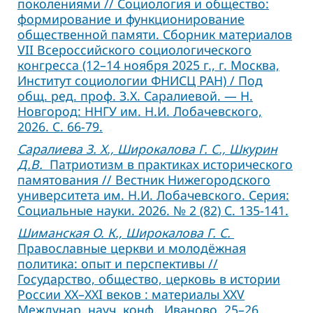
поколениями // Социология и общество:
формирование и функционирование
общественной памяти. Сборник материалов
VII Всероссийского социологического
конгресса (12–14 ноября 2025 г., г. Москва,
Институт социологии ФНИСЦ РАН) / Под
общ. ред. проф. З.Х. Саралиевой. — Н.
Новгород: ННГУ им. Н.И. Лобачевского,
2026. С. 66-79.
Саралиева З. Х., Широкалова Г. С., Шкурин
Д.В.
Патриотизм в практиках исторического
памятования // Вестник Нижегородского
университета им. Н.И. Лобачевского. Серия:
Социальные науки. 2026. № 2 (82) С. 135-141.
Шиманская О. К., Широкалова Г. С.
Православные церкви и молодёжная
политика: опыт и перспективы //
Государство, общество, церковь в истории
России ХХ–XXI веков : материалы XXV
Междунар. науч. конф., Иваново, 25–26