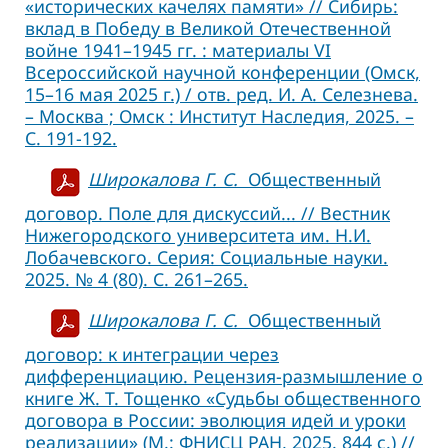
«исторических качелях памяти» // Сибирь:
вклад в Победу в Великой Отечественной
войне 1941–1945 гг. : материалы VI
Всероссийской научной конференции (Омск,
15–16 мая 2025 г.) / отв. ред. И. А. Селезнева.
– Москва ; Омск : Институт Наследия, 2025. –
С. 191-192.
Широкалова Г. С.
Общественный
договор. Поле для дискуссий... // Вестник
Нижегородского университета им. Н.И.
Лобачевского. Серия: Социальные науки.
2025. № 4 (80). С. 261–265.
Широкалова Г. С.
Общественный
договор: к интеграции через
дифференциацию. Рецензия-размышление о
книге Ж. Т. Тощенко «Судьбы общественного
договора в России: эволюция идей и уроки
реализации» (М.: ФНИСЦ РАН, 2025. 844 с.) //