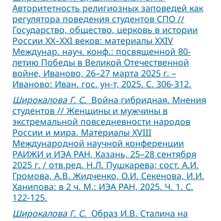
Авторитетность религиозных заповедей как
регулятора поведения студентов СПО //
Государство, общество, церковь в истории
России ХХ–XXI веков: материалы XXIV
Междунар. науч. конф.: посвященной 80-
летию Победы в Великой Отечественной
войне, Иваново, 26–27 марта 2025 г. –
Иваново: Иван. гос. ун-т, 2025. С. 306-312.
Широкалова Г. С.
Война гибридная. Мнения
студентов // Женщины и мужчины в
экстремальной повседневности народов
России и мира. Материалы XVIII
Международной научной конференции
РАИЖИ и ИЭА РАН, Казань, 25–28 сентября
2025 г. / отв.ред. Н.Л. Пушкарева; сост. А.И.
Громова, А.В. Жидченко, О.И. Секенова, И.И.
Ханипова: в 2 ч. М.: ИЭА РАН, 2025. Ч. 1. С.
122-125.
Широкалова Г. С.
Образ И.В. Сталина на