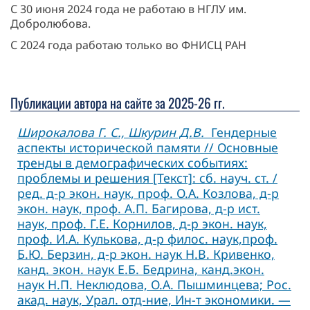
С 30 июня 2024 года не работаю в НГЛУ им.
Добролюбова.
С 2024 года работаю только во ФНИСЦ РАН
Публикации автора на сайте за 2025-26 гг.
Широкалова Г. С., Шкурин Д.В.
Гендерные
аспекты исторической памяти // Основные
тренды в демографических событиях:
проблемы и решения [Текст]: сб. науч. ст. /
ред. д-р экон. наук, проф. О.А. Козлова, д-р
экон. наук, проф. А.П. Багирова, д-р ист.
наук, проф. Г.Е. Корнилов, д-р экон. наук,
проф. И.А. Кулькова, д-р филос. наук,проф.
Б.Ю. Берзин, д-р экон. наук Н.В. Кривенко,
канд. экон. наук Е.Б. Бедрина, канд.экон.
наук Н.П. Неклюдова, О.А. Пышминцева; Рос.
акад. наук, Урал. отд-ние, Ин-т экономики. —