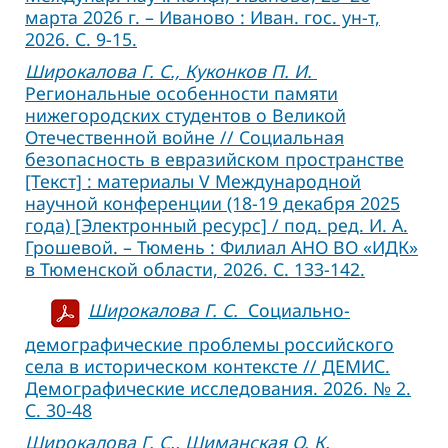
марта 2026 г. – Иваново : Иван. гос. ун-т,
2026. С. 9-15.
Широкалова Г. С., Куконков П. И.
Региональные особенности памяти
нижегородских студентов о Великой
Отечественной войне // Социальная
безопасность в евразийском пространстве
[Текст] : материалы V Международной
научной конференции (18-19 декабря 2025
года) [Электронный ресурс] / под. ред. И. А.
Грошевой. – Тюмень : Филиал АНО ВО «ИДК»
в Тюменской области, 2026. С. 133-142.
Широкалова Г. С.
Социально-
демографические проблемы российского
села в историческом контексте // ДЕМИС.
Демографические исследования. 2026. № 2.
С. 30-48
Широкалова Г. С., Шиманская О. К.