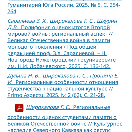
Гуманитарий Юга России. 2025. № 5. С. 254-
264
Саралиева З. Х., Широкалова Г. С., Шкурин
Д.В.
Полифония оценок итогов Второй
мировой войны: региональный аспект //
Великая Отечественная война в памяти
молодого поколения / Под общей
редакцией проф. З.Х. Саралиевой. – Н.
Новгород: Нижегородский госуниверситет
им. Н.И. Лобачевского, 2025. С. 136-142.
Дулина Н. В., Широкалова Г. С., Пронина Е.
И.
Региональные особенности отношения
студенчества к национальной культуре //
Primo Aspectu. 2025. № 2 (62). С. 21-28.
Широкалова Г. С.
Региональные
особенности оценок студентами памяти о
Великой Отечественной войне // Культурное
наследие Северного Кавказа как ресурс