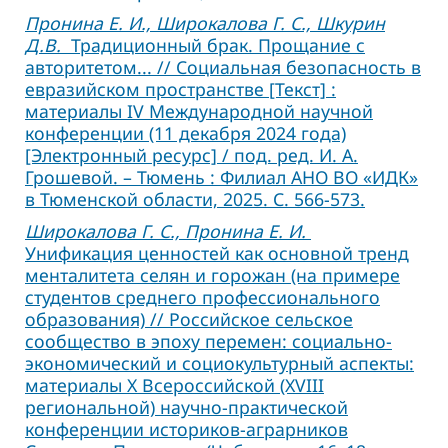
Пронина Е. И., Широкалова Г. С., Шкурин
Д.В.
Традиционный брак. Прощание с
авторитетом... // Социальная безопасность в
евразийском пространстве [Текст] :
материалы IV Международной научной
конференции (11 декабря 2024 года)
[Электронный ресурс] / под. ред. И. А.
Грошевой. – Тюмень : Филиал АНО ВО «ИДК»
в Тюменской области, 2025. С. 566-573.
Широкалова Г. С., Пронина Е. И.
Унификация ценностей как основной тренд
менталитета селян и горожан (на примере
студентов среднего профессионального
образования) // Российское сельское
сообщество в эпоху перемен: социально-
экономический и социокультурный аспекты:
материалы X Всероссийской (XVIII
региональной) научно-практической
конференции историков-аграрников