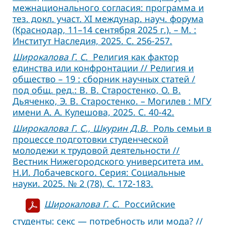
межнационального согласия: программа и
тез. докл. участ. XI междунар. науч. форума
(Краснодар, 11–14 сентября 2025 г.). – М. :
Институт Наследия, 2025. С. 256-257.
Широкалова Г. С.
Религия как фактор
единства или конфронтации // Религия и
общество – 19 : сборник научных статей /
под общ. ред.: В. В. Старостенко, О. В.
Дьяченко, Э. В. Старостенко. – Могилев : МГУ
имени А. А. Кулешова, 2025. С. 40-42.
Широкалова Г. С., Шкурин Д.В.
Роль семьи в
процессе подготовки студенческой
молодежи к трудовой деятельности //
Вестник Нижегородского университета им.
Н.И. Лобачевского. Серия: Социальные
науки. 2025. № 2 (78). С. 172-183.
Широкалова Г. С.
Российские
студенты: секс — потребность или мода? //