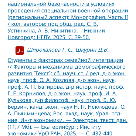
национальной безопасности в условиях
проведения специальной военной операции
(региональный аспект): Монография. Часть II
/ кол. авторов; под общ. ред. С. В.
Устинкина, А. В. Никитина. – Нижний
Новгород: НГЛУ, 2025. С. 39-50.
Широкалова Г. С., Шкурин Д.В.
Студенты о факторах семейной интеграции
// Факторы и механизмы демографического
развития [Текст]: сб. науч. ст. / ред. д-р экон.
наук, проф. О. А. Козлова, д-р экон. наук,
проф. А. П. Багирова, д-р истор. наук, проф.
Г. Е. Корнилов, д-р экон. наук, проф. И. А.
Кулькова, д-р философ. наук, проф. Б. Ю.
Берзин, канд. экон. наук Н. П. Неклюдова, О.
А. Пышминцева; Рос. акад. наук, Урал. отд-
ние, Ин-т экономики. — Электрон. текст. дан.
(11,7 Мб). — Екатеринбург: Институт
экономики УрО РАН, 2025. — С. 432-440.