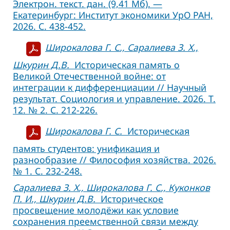
Электрон. текст. дан. (9,41 Мб). —
Екатеринбург: Институт экономики УрО РАН,
2026. С. 438-452.
Широкалова Г. С., Саралиева З. Х.,
Шкурин Д.В.
Историческая память о
Великой Отечественной войне: от
интеграции к дифференциации // Научный
результат. Социология и управление. 2026. Т.
12. № 2. С. 212-226.
Широкалова Г. С.
Историческая
память студентов: унификация и
разнообразие // Философия хозяйства. 2026.
№ 1. С. 232-248.
Саралиева З. Х., Широкалова Г. С., Куконков
П. И., Шкурин Д.В.
Историческое
просвещение молодёжи как условие
сохранения преемственной связи между