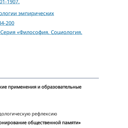
901-1907.
дологии эмпирических
84-200
. Серия «Философия. Социология.
еские применения и образовательные
одологическую рефлексию
ионирование общественной памяти»