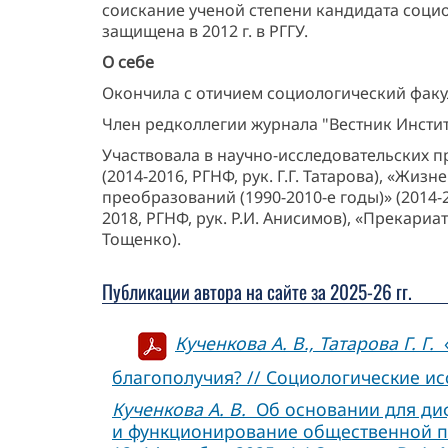
соискание ученой степени кандидата социо
защищена в 2012 г. в РГГУ.
О себе
Окончила с отичием социологический факул
Член редколлегии журнала "Вестник Инсти
Участвовала в научно-исследовательских п
(2014-2016, РГНФ, рук. Г.Г. Татарова), «Ж
преобразований (1990-2010-е годы)» (2014-
2018, РГНФ, рук. Р.И. Анисимов), «Прекариа
Тощенко).
Публикации автора на сайте за 2025-26 гг.
Кученкова А. В., Татарова Г. Г.
«
благополучия? // Социологические исс
Кученкова А. В.
Об основании для диф
и функционирование общественной па