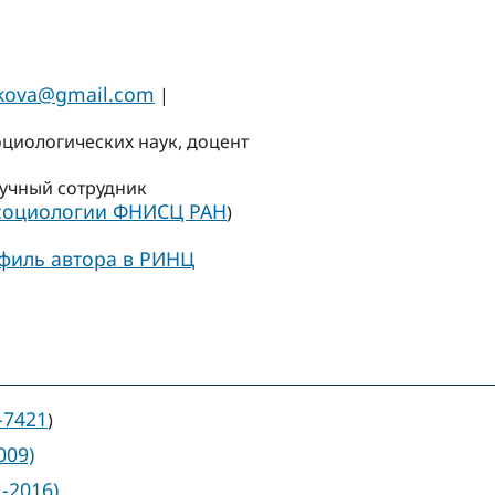
nkova@gmail.com
|
оциологических наук, доцент
учный сотрудник
 социологии ФНИСЦ РАН
)
филь автора в РИНЦ
-7421
)
009)
1-2016)