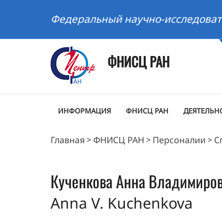
Федеральный научно-исследоват
ФНИСЦ РАН
ИНФОРМАЦИЯ
ФНИСЦ РАН
ДЕЯТЕЛЬН
Главная
ФНИСЦ РАН
Персоналии
С
>
>
>
Кученкова
Анна Владимиро
Anna V. Kuchenkova