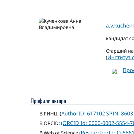
a.v.kuche
кандидат с
Старший на
Институт
(
Про
Профили автора
AuthorID: 617102
SPIN: 8603
В РИНЦ: (
(ORCID Id: 0000-0002-5554-7
В ORCID:
(ResearcherId: Q-586
В Web of Science