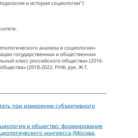
етодология и история социологии")
ситете.
ипологического анализа в социологии»
лизации государственных и общественных
альный класс российского общества» (2016-
бщества» (2018-2022, РНФ, рук. Ж.Т.
етать при измерении субъективного
оциология и общество: формирование
циологического конгресса (Москва,