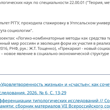
логических наук по специальности 22.00.01 ("Теория, м
ьтет РГГУ, проходила стажировку в Уппсальском универ
тута социологии".
роектах: «Логико-комбинаторные методы как средства т
изненный мир россиян и эволюция форм их участия в реа
2016, РНФ, рук.: Ж.Т. Тощенко), «Прекариат - новый соци
т – новое явление в социально-экономической структуре о
Удовлетворенность жизнью» и «счастье»: как соч
ледования. 2026. № 6, C. 13-29
ференциации типологических исследований // С
мяти: сборник материалов VII Всероссийского со