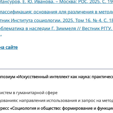
. Мансуров, Е. Ю. Иванова. – Москва: РОС, 2025. С. 1
лассификация: основания для различения в мето
ник Института социологии. 2025. Том 16. № 4. C. 1
лематика в наследии Г. Зиммеля // Вестник РГГУ
.
на сайте
импозиум «Искусственный интеллект как наука: практич
систем в гуманитарной сфере
дованиях: направления использования и запрос на мет
нгресс «Социология и общество: формирование и функц