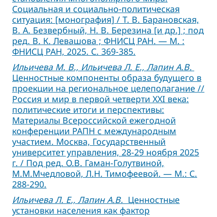
Социальная и социально-политическая
ситуация: [монография] / Т. В. Барановская,
В. А. Безвербный, Н. В. Березина [и др.] ; под
ред. В. К. Левашова ; ФНИСЦ РАН. — М. :
ФНИСЦ РАН, 2025. С. 369-385.
Ильичева М. В., Ильичева Л. Е., Лапин А.В.
Ценностные компоненты образа будущего в
проекции на региональное целеполагание //
Россия и мир в первой четверти XXI века:
политические итоги и перспективы:
Материалы Всероссийской ежегодной
конференции РАПН с международным
участием. Москва, Государственный
университет управления, 28-29 ноября 2025
г. / Под ред. О.В. Гаман-Голутвиной,
М.М.Мчедловой, Л.Н. Тимофеевой. — М.: С.
288-290.
Ильичева Л. Е., Лапин А.В.
Ценностные
установки населения как фактор