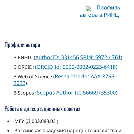
Профиль
автора в РИНЦ
Профили автора
AuthorID: 331456
SPIN: 5972-4761
В РИНЦ: (
)
(ORCID Id: 0000-0002-0223-6418)
В ORCID:
(ResearcherId: AAA-8766-
В Web of Science
2022)
(Scopus Author Id: 56669735300)
В Scopus
Работа в диссертационных советах
МГУ (Д 002.088.03 )
Российская академия народного хозяйства и