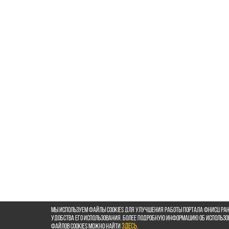
Мы используем файлы cookies для улучшения работы портала ФНИСЦ РАН
удобства его использования. Более подробную информацию об использ
файлов cookies можно найти
здесь
.