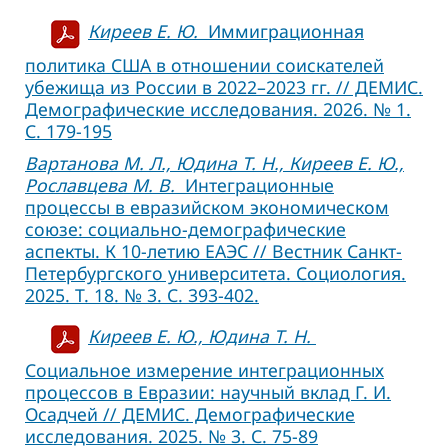
Киреев Е. Ю.
Иммиграционная
политика США в отношении соискателей
убежища из России в 2022–2023 гг. // ДЕМИС.
Демографические исследования. 2026. № 1.
С. 179-195
Вартанова М. Л., Юдина Т. Н., Киреев Е. Ю.,
Рославцева М. В.
Интеграционные
процессы в евразийском экономическом
союзе: социально-демографические
аспекты. К 10-летию ЕАЭС // Вестник Санкт-
Петербургского университета. Социология.
2025. Т. 18. № 3. С. 393-402.
Киреев Е. Ю., Юдина Т. Н.
Социальное измерение интеграционных
процессов в Евразии: научный вклад Г. И.
Осадчей // ДЕМИС. Демографические
исследования. 2025. № 3. С. 75-89