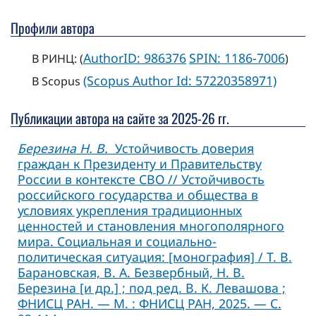
Профили автора
AuthorID: 986376
SPIN: 1186-7006
В РИНЦ: (
)
(Scopus Author Id: 57220358971)
В Scopus
Публикации автора на сайте за 2025-26 гг.
Березина Н. В.
Устойчивость доверия
граждан к Президенту и Правительству
России в контексте СВО // Устойчивость
российского государства и общества в
условиях укрепления традиционных
ценностей и становления многополярного
мира. Социальная и социально-
политическая ситуация: [монография] / Т. В.
Барановская, В. А. Безвербный, Н. В.
Березина [и др.] ; под ред. В. К. Левашова ;
ФНИСЦ РАН. — М. : ФНИСЦ РАН, 2025. — C.