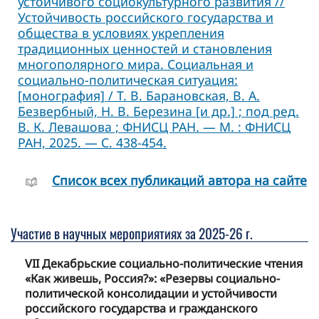
устойчивого социокультурного развития //
Устойчивость российского государства и
общества в условиях укрепления
традиционных ценностей и становления
многополярного мира. Социальная и
социально-политическая ситуация:
[монография] / Т. В. Барановская, В. А.
Безвербный, Н. В. Березина [и др.] ; под ред.
В. К. Левашова ; ФНИСЦ РАН. — М. : ФНИСЦ
РАН, 2025. — С. 438-454.
Cписок всех публикаций автора на сайте
Участие в научных мероприятиях за 2025-26 г.
VII Декабрьские социально-политические чтения
«Как живешь, Россия?»: «Резервы социально-
политической консолидации и устойчивости
российского государства и гражданского