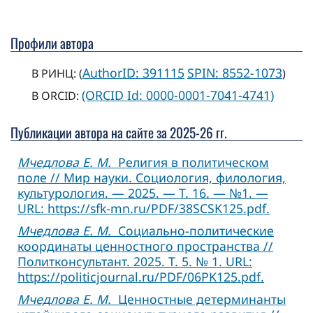
Профили автора
AuthorID: 391115
SPIN: 8552-1073
В РИНЦ: (
)
(ORCID Id: 0000-0001-7041-4741)
В ORCID:
Публикации автора на сайте за 2025-26 гг.
Мчедлова Е. М.
Религия в политическом
поле // Мир науки. Социология, филология,
культурология. — 2025. — Т. 16. — №1. —
URL: https://sfk-mn.ru/PDF/38SCSK125.pdf.
Мчедлова Е. М.
Социально-политические
координаты ценностного пространства //
Политконсультант. 2025. Т. 5. № 1. URL:
https://politicjournal.ru/PDF/06PK125.pdf.
Мчедлова Е. М.
Ценностные детерминанты