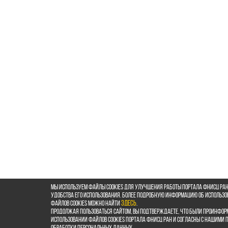
Мы используем файлы cookies для улучшения работы портала ФНИСЦ РАН
удобства его использования. Более подробную информацию об использ
файлов cookies можно найти
здесь
.
Продолжая пользоваться сайтом, Вы подтверждаете, что были проинфор
использовании файлов cookies портала ФНИСЦ РАН и согласны с нашими