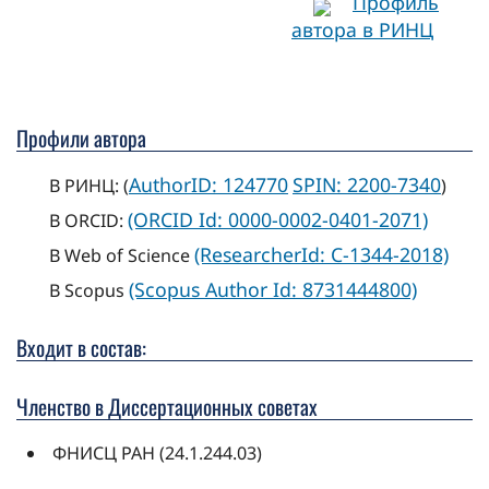
Профиль
автора в РИНЦ
Профили автора
AuthorID: 124770
SPIN: 2200-7340
В РИНЦ: (
)
(ORCID Id: 0000-0002-0401-2071)
В ORCID:
(ResearcherId: C-1344-2018)
В Web of Science
(Scopus Author Id: 8731444800)
В Scopus
Входит в состав:
Членство в Диссертационных советах
ФНИСЦ РАН (24.1.244.03)