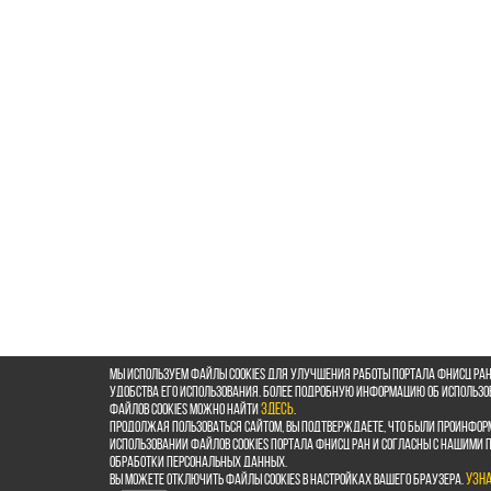
Мы используем файлы cookies для улучшения работы портала ФНИСЦ РАН
удобства его использования. Более подробную информацию об использ
файлов cookies можно найти
здесь
.
Продолжая пользоваться сайтом, Вы подтверждаете, что были проинфор
использовании файлов cookies портала ФНИСЦ РАН и согласны с нашими
обработки персональных данных.
Вы можете отключить файлы cookies в настройках Вашего браузера.
Узн