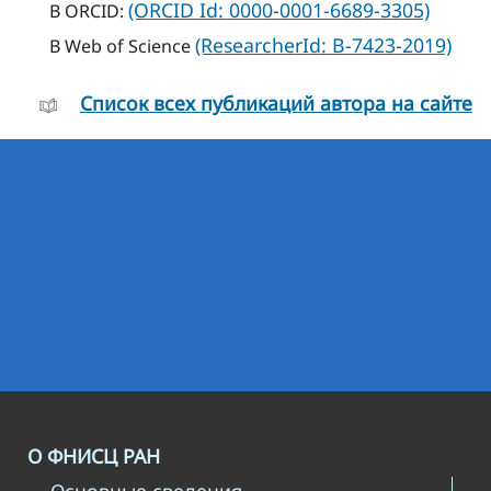
(ORCID Id: 0000-0001-6689-3305)
В ORCID:
(ResearcherId: B-7423-2019)
В Web of Science
Cписок всех публикаций автора на сайте
О ФНИСЦ РАН