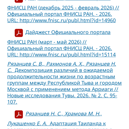
ФНИСЦ РАН (декабрь 2025 - февраль 2026) //
Официальный портал ФНИСЦ РАН. - 2026.
URL: http://www.fnisc.ru/publ.html?id=14960
Дайджест Официального портала
ФНИСЦ РАН (март - май 2026) //
Официальный портал ФНИСЦ РАН. - 2026.
URL: http://www.fnisc.ru/publ.html?id=15114
Рязанцев С. В., Рахмонов А. Х., Рязанцев Н.
С.
Декомпозиция различий в ожидаемой
продолжительности жизни по возрастным
группам между Республикой Тыва и городом
Москвой с применением метода Арриаги //
Новые исследования Тувы. 2026. № 2. С. 95-
107.
Рязанцев Н. С., Храмова М. Н.,
Лукашенко Е. А.
Адаптация Таиланда к