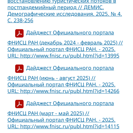
восстановлению туристических потоков в
постпандемийный период // ДЕМИС.
Демографические исследования. 2025. № 4.
С. 238-256
Дайджест Официального портала
ФНИСЦ РАН (декабрь 2024 - февраль 2025) //
Официальный портал ФНИСЦ РАН. - 2025.
URL: http://www.fnisc.ru/publ.html?id=13995
Дайджест Официального портала
ФНИСЦ РАН (июнь - август 2025) //
Официальный портал ФНИСЦ РАН. - 2025.
URL: http://www.fnisc.ru/publ.html?id=14266
Дайджест Официального портала
ФНИСЦ РАН (март - май 2025) //
Официальный портал ФНИСЦ РАН. - 2025.
URL: http://www.fnisc.ru/publ.html?id=14115