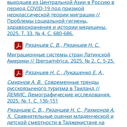
выходцев из Центральной Азии в Россию в
период COVID-19 под призмой
неоклассической теории миграции //
Проблемы социальной гигиены,
здравоохранения и истории медицины.
2025. Т. 33. № 4. С. 680-686.
Рязанцев С. В., Рязанцев Н. С.
Миграционные системы стран Латинской
Америки // Iberoamérica. 2025. № 2. С. 5-25.
Рязанцев Н. С., Лукашенко Е. А.,
Смирнов А. В.
Современные тренды
русскоязычного туризма в Таиланд //
ДЕМИС. Демографические исследования.
2025. № 1. С. 136-151
Рязанцев С. В., Рязанцев Н. С., Рахмонов А.
Х.
Сравнительные оценки младенческой и
детской смертности в Таджикистане на