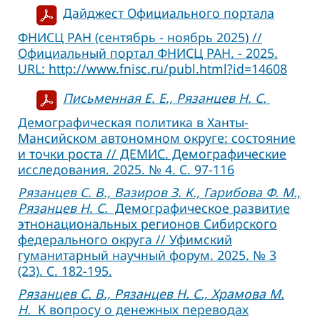
Дайджест Официального портала
ФНИСЦ РАН (сентябрь - ноябрь 2025) //
Официальный портал ФНИСЦ РАН. - 2025.
URL: http://www.fnisc.ru/publ.html?id=14608
Письменная Е. Е., Рязанцев Н. С.
Демографическая политика в Ханты-
Мансийском автономном округе: состояние
и точки роста // ДЕМИС. Демографические
исследования. 2025. № 4. С. 97-116
Рязанцев С. В., Вазиров З. К., Гарибова Ф. М.,
Рязанцев Н. С.
Демографическое развитие
этнонациональных регионов Сибирского
федерального округа // Уфимский
гуманитарный научный форум. 2025. № 3
(23). С. 182-195.
Рязанцев С. В., Рязанцев Н. С., Храмова М.
Н.
К вопросу о денежных переводах