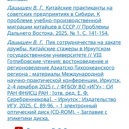
Дацышен В. Г.
Китайские практиканты на
советских предприятиях в Сибири. К
проблеме учебно-производственной
миграции китайцев в СССР // Проблемы
Дальнего Востока. 2025. № 1. С. 141-154.
Дацышен В. Г.
Пик сотрудничества на закате
дружбы. Китайские стажеры в Иркутском
государственном университете // VIII
Готлибовские чтения: востоковедение и
регионоведение Азиатско-Тихоокеанского
региона : материалы Международной
научно-практической конференции. Иркутск,
2–4 декабря 2025 г. / ФГБОУ ВО «ИГУ» ; СИ
РАН ФНИСЦ РАН ; [отв. ред. Е. Ф.
Серебренникова]. – Иркутск : Издательство
ИГУ, 2025. С. 89-96. – 1 электронный
оптический диск (CD-ROM). – Заглавие с
этикетики диска.