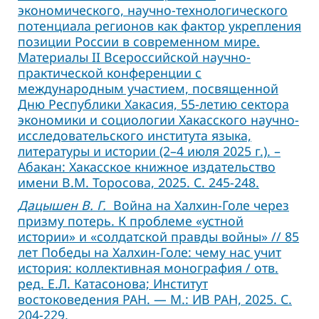
экономического, научно-технологического
потенциала регионов как фактор укрепления
позиции России в современном мире.
Материалы II Всероссийской научно-
практической конференции с
международным участием, посвященной
Дню Республики Хакасия, 55-летию сектора
экономики и социологии Хакасского научно-
исследовательского института языка,
литературы и истории (2–4 июля 2025 г.). –
Абакан: Хакасское книжное издательство
имени В.М. Торосова, 2025. С. 245-248.
Дацышен В. Г.
Война на Халхин-Голе через
призму потерь. К проблеме «устной
истории» и «солдатской правды войны» // 85
лет Победы на Халхин-Голе: чему нас учит
история: коллективная монография / отв.
ред. Е.Л. Катасонова; Институт
востоковедения РАН. — М.: ИВ РАН, 2025. С.
204-229.