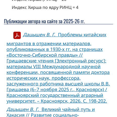
Индекс Хирша по ядру РИНЦ = 4
Публикации автора на сайте за 2025-26 гг.
Дацышен В. Г.
Проблемы китайских
мигрантов в отражении материалов,
опубликованных в 1930-х гг. на страницах
«Восточно-Сибирской правды» //
Гришаевские чтения [Электронный ресурс]:
материалы VIII Международной научной
конференции, посвященной памяти доктора
исторических наук, профессора,
заслуженного работника высшей школы В.В.
Гришаева (6–7 ноября 2025 г., Красноярск) /
Красноярский государственный аграрный
университет. – Красноярск, 2026. С. 198-202.
Дацышен В. Г.
Великий чайный путь и
Хакасия // Развитие социально-