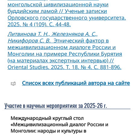
монгольской цивилизационной науки
буддийским ламой // Ученые записки
Орловского государственного университета.
2025. № 4 (109). С. 44-48.
Литвинова Т. Н., Железняков А. С.,
Никифоров С. В.
Этнический фактор в
межцивилизационном диалоге России и
Монголии на примере Респуб­лики Бурятия
(на материалах экспертных интервью) //
Oriental Studies. 2025. Т. 18. № 4. С. 881-896.
Cписок всех публикаций автора на сайте
Участие в научных мероприятиях за 2025-26 г.
Международный круглый стол
«Межцивилизационный диалог России и
Монголии: народы и культуры в