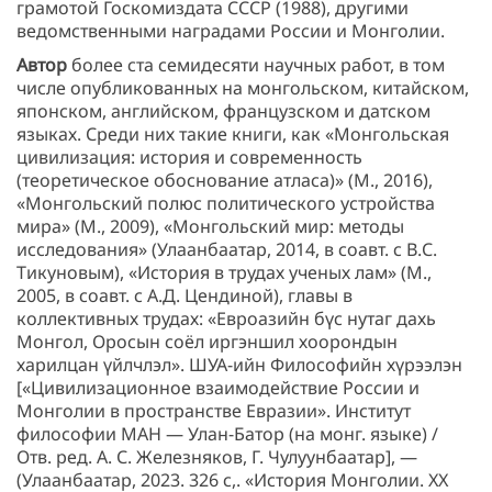
грамотой Госкомиздата СССР (1988), другими
ведомственными наградами России и Монголии.
Автор
более ста семидесяти научных работ, в том
числе опубликованных на монгольском, китайском,
японском, английском, французском и датском
языках. Среди них такие книги, как «Монгольская
цивилизация: история и современность
(теоретическое обоснование атласа)» (М., 2016),
«Монгольский полюс политического устройства
мира» (М., 2009), «Монгольский мир: методы
исследования» (Улаанбаатар, 2014, в соавт. с В.С.
Тикуновым), «История в трудах ученых лам» (М.,
2005, в соавт. с А.Д. Цендиной), главы в
коллективных трудах: «Евроазийн бүс нутаг дахь
Монгол, Оросын соёл иргэншил хоорондын
харилцан үйлчлэл». ШУА-ийн Философийн хүрээлэн
[«Цивилизационное взаимодействие России и
Монголии в пространстве Евразии». Институт
философии МАН — Улан-Батор (на монг. языке) /
Отв. ред. А. С. Железняков, Г. Чулуунбаатар], —
(Улаанбаатар, 2023. 326 с,. «История Монголии. ХХ