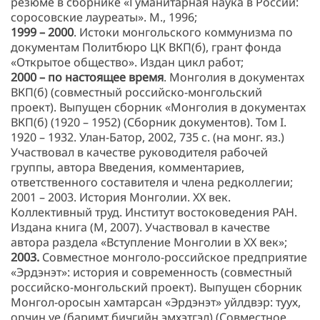
резюме в сборнике «Гуманитарная наука в России:
соросовские лауреаты». М., 1996;
1999 – 2000
. Истоки монгольского коммунизма по
документам Политбюро ЦК ВКП(б), грант фонда
«Открытое общество». Издан цикл работ;
2000 – по настоящее время
. Монголия в документах
ВКП(б) (совместный российско-монгольский
проект). Выпущен сборник «Монголия в документах
ВКП(б) (1920 – 1952) (Сборник документов). Том I.
1920 – 1932. Улан-Батор, 2002, 735 с. (на монг. яз.)
Участвовал в качестве руководителя рабочей
группы, автора Введения, комментариев,
ответственного составителя и члена редколлегии;
2001 – 2003. История Монголии. ХХ век.
Коллективный труд. Институт востоковедения РАН.
Издана книга (М, 2007). Участвовал в качестве
автора раздела «Вступление Монголии в ХХ век»;
2003.
Совместное монголо-российское предприятие
«Эрдэнэт»: история и современность (совместный
российско-монгольский проект). Выпущен сборник
Монгол-оросын хамтарсан «Эрдэнэт» уйлдвэр: туух,
орчин уе (баримт бичгийн эмхэтгэл) (Совместное