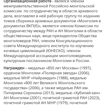
Организационная работа
- являлся членом
межправительственной Российско-монгольской
комиссии по сотрудничеству в области архивного
дела, возглавлял в ней рабочую группу по изданию
томов сборника архивных документов «Монголия в
документах ВКП(б)», является членом Комиссии по
сотрудничеству между РАН и АН Монголии в области
общественных наук, вице-президентом Общества
монголоведов РАН, членом Консультационного
совета Международного института по изучению
кочевых цивилизаций (ЮНЕСКО), членом
Международной ассоциации монголоведения,
культурным посланником Монголии в России.
Награжден
– медалью «850 лет Москвы» (1997),
орденом Монголии «Полярная звезда» (2006),
медалью МНР «Найрамдал» (1988), медалью
Монголии «800 лет Великого Монгольского
государства» (2006), а также медалью РАН им.
Питирима Сорокина (2013), медалью «Хубилай-хан»
АН Монголии (2001), почетной грамотой РАН (2023),
почетной грамотой АН МНР (1979), почетной