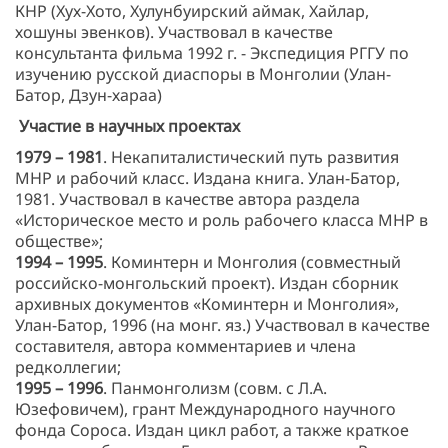
КНР (Хух-Хото, Хулунбуирский аймак, Хайлар,
хошуны эвенков). Участвовал в качестве
консультанта фильма 1992 г. - Экспедиция РГГУ по
изучению русской диаспоры в Монголии (Улан-
Батор, Дзун-хараа)
Участие в научных проектах
1979 – 1981
. Некапиталистический путь развития
МНР и рабочий класс. Издана книга. Улан-Батор,
1981. Участвовал в качестве автора раздела
«Историческое место и роль рабочего класса МНР в
обществе»;
1994 – 1995
. Коминтерн и Монголия (совместный
российско-монгольский проект). Издан сборник
архивных документов «Коминтерн и Монголия»,
Улан-Батор, 1996 (на монг. яз.) Участвовал в качестве
составителя, автора комментариев и члена
редколлегии;
1995 – 1996
. Панмонголизм (совм. с Л.А.
Юзефовичем), грант Международного научного
фонда Сороса. Издан цикл работ, а также краткое