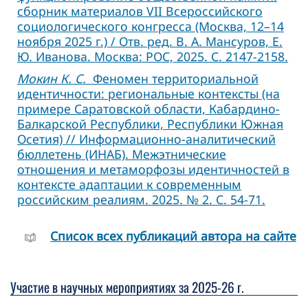
сборник материалов VII Всероссийского
социологического конгресса (Москва, 12–14
ноября 2025 г.) / Отв. ред. В. А. Мансуров, Е.
Ю. Иванова. Москва: РОС, 2025. С. 2147-2158.
Мокин К. С.
Феномен территориальной
идентичности: региональные контексты (на
примере Саратовской области, Кабардино-
Балкарской Республики, Республики Южная
Осетия) // Информационно-аналитический
бюллетень (ИНАБ). Межэтнические
отношения и метаморфозы идентичностей в
контексте адаптации к современным
российским реалиям. 2025. № 2. С. 54-71.
Cписок всех публикаций автора на сайте
Участие в научных мероприятиях за 2025-26 г.