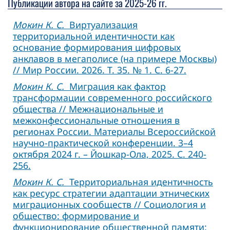
Публикации автора на сайте за 2025-26 гг.
Мокин К. С.
Виртуализация
территориальной идентичности как
основание формирования цифровых
анклавов в мегаполисе (на примере Москвы)
// Мир России. 2026. Т. 35. № 1. С. 6-27.
Мокин К. С.
Миграция как фактор
трансформации современного российского
общества // Межнациональные и
межконфессиональные отношения в
регионах России. Материалы Всероссийской
научно-практической конференции. 3–4
октября 2024 г. – Йошкар-Ола, 2025. С. 240-
256.
Мокин К. С.
Территориальная идентичность
как ресурс стратегии адаптации этнических
миграционных сообществ // Социология и
общество: формирование и
функционирование общественной памяти: