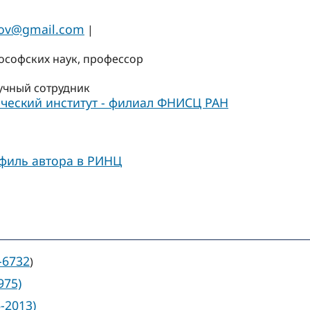
ov@gmail.com
|
ософских наук, профессор
учный сотрудник
ческий институт - филиал ФНИСЦ РАН
филь автора в РИНЦ
-6732
)
975)
-2013)