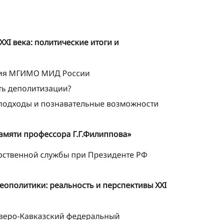
XI века: политические итоги и
ения МГИМО МИД России
ть деполитизации?
е подходы и познавательные возможности
мяти профессора Г.Г.Филиппова»
арственной службы при Президенте РФ
ополитики: реальность и перспективы XXI
еверо-Кавказский федеральный