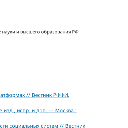
е науки и высшего образования РФ
атформах // Вестник РФФИ.
 изд., испр. и доп. — Москва :
ти социальных систем // Вестник