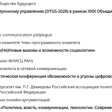
Общество Будущего
тронному управлению (DTGS-2026) в рамках XXIX Объед
rk communication polylogue
м комитете Член программного комитета
 «(Не)Новые вызовы и возможности социологии»
лиал ФНИСЦ РАН)
олилога в сетевой коммуникации
актическая конференция «Возможности и угрозы цифров
ерситет им. П.Г. Демидова Российская ассоциация поли
 Российской Федерации
вых онлайн-аргументаций
 «Политика, власть, коммуникации, технологии. Соврем