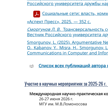
Российского университета дружбы народ
Социальные сети: власть, комм
«Аспект Пресс», 2025. — 352 с.
Сморгунов Л. В.
Трансверсальность се
Вестник Российского университета дру
Smorgunov, L. (2025). Argumentative Net
O., Kabanov, Y., Misra, H., Smorgunov, 
Communications in Computer and Inform
Cписок всех публикаций автора 
Участие в научных мероприятиях за 2025-26 г.
Международная научно-практическая ко
26-27 июня 2026 г.
МГУ им. М.В.Ломоносова