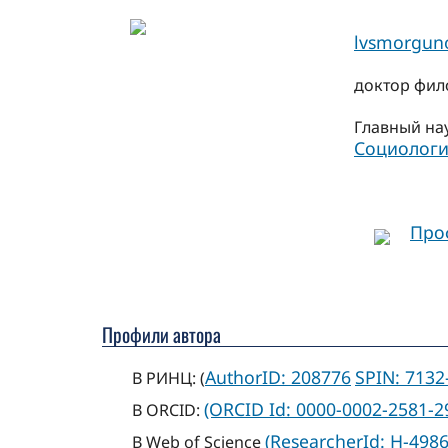
lvsmorgun
доктор фил
Главный на
Социологи
Про
Профили автора
AuthorID: 208776
SPIN: 7132
В РИНЦ: (
(ORCID Id: 0000-0002-2581-2
В ORCID:
(ResearcherId: H-4986
В Web of Science