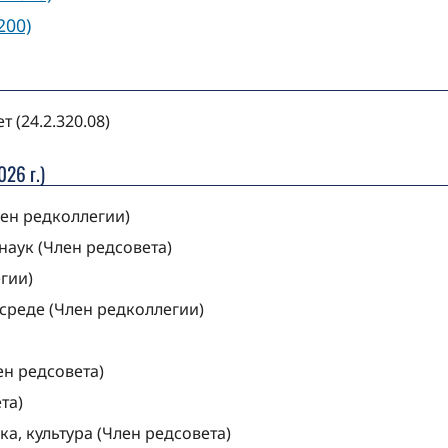
200)
 (24.2.320.08)
26 г.)
ен редколлегии)
аук (Член редсовета)
гии)
 среде (Член редколлегии)
н редсовета)
та)
а, культура (Член редсовета)