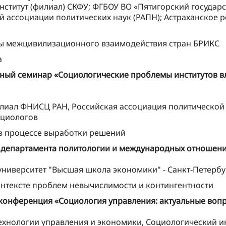
институт (филиал) СКФУ; ФГБОУ ВО «Пятигорский государ
й ассоциации политических наук (РАПН); Астраханское 
ры межцивилизационного взаимодействия стран БРИКС
а
ный семинар «Социологические проблемы институтов вл
илиал ФНИСЦ РАН, Российская ассоциация политической 
оциологов
 в процессе выработки решений
департамента политологии и международных отношени
ниверситет "Высшая школа экономики" - Санкт-Петербу
нтексте проблем невычислимости и контингентности
конференция «Социология управления: актуальные воп
технологии управления и экономики, Социологический и