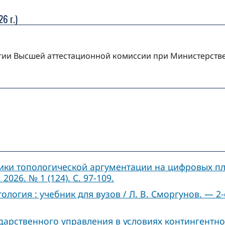
6 г.)
огии Высшей аттестационной комиссии при Министерств
ики топологической аргументации на цифровых пл
26. № 1 (124). С. 97-109.
огия : учебник для вузов / Л. В. Сморгунов. — 2-е
рственного управления в условиях контингентнос