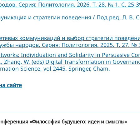
ов. Серия: Политология. 2026. Т. 28. № 1. С. 25-3
уникация и стратегии поведения / Под ред. Л. В. 
тевых коммуникаций и выбор стратегии поведени
жбы народов. Серия: Политология. 2025. Т. 27. № 3.
works: Individuation and Solidarity in Persuasive Co
L., Zhang, W. (eds) Digital Transformation in Governan
ation Science, vol 2445. Springer, Cham.
на сайте
нференция «Философия будущего: идеи и смыслы»