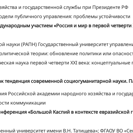
зяйства и государственной службы при Президенте РФ
дели публичного управления: проблемы устойчивости
ународным участием «Россия и мир в первой четверти X
ой науки (РАПН) Государственный университет управл
политической теории: обновление политики или опаснос
ическая наука первой четверти XXI века: концептуальны
 тенденция современной социогуманитарной науки. Па
ния Российской академии народного хозяйства и госуд
ости коммуникации
ференция «Большой Каспий в контексте евразийской ге
венный университет имени В.Н. Татищева»; ФГАОУ ВО «С