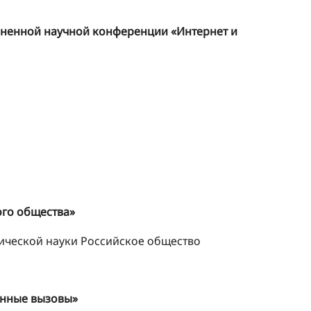
иненной научной конференции «Интернет и
ого общества»
тической науки Российское общество
енные вызовы»