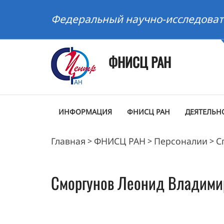
Федеральный научно-исследоват
ФНИСЦ РАН
ИНФОРМАЦИЯ
ФНИСЦ РАН
ДЕЯТЕЛЬН
Главная
ФНИСЦ РАН
Персоналии
С
>
>
>
Сморгунов
Леонид Владими