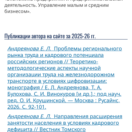
деятельность. Управление малым и средним
бизнесом».
Публикации автора на сайте за 2025-26 гг.
Андреянова Е. Л.
Проблемы регионального
рынка труда и кадрового потенциала
российских регионов // Теоретико-
методологические аспекты научной
организации труда на железнодорожном
транспорте в условиях цифровизации:
монография / Е. Л. Андреянова, Т. А.
Булохова, С. И. Винокуров [и др.].; под науч.
ред. О. И. Крушинской. — Москва : Русайнс,
2026. С. 92-101.
Андреянова Е. Л.
Направления расширения
занятости населения в условиях кадрового
дефицита // Вестник Томского