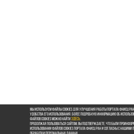
Мы используем файлы cookies для улучшения работы портала ФНИСЦ РАН
удобства его использования. Более подробную информацию об использ
файлов cookies можно найти
здесь
.
Продолжая пользоваться сайтом, Вы подтверждаете, что были проинфор
использовании файлов cookies портала ФНИСЦ РАН и согласны с нашими
обработки персональных данных.