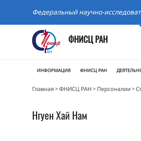
Федеральный научно-исследоват
ФНИСЦ РАН
ИНФОРМАЦИЯ
ФНИСЦ РАН
ДЕЯТЕЛЬН
Главная
ФНИСЦ РАН
Персоналии
С
>
>
>
Нгуен
Хай Нам