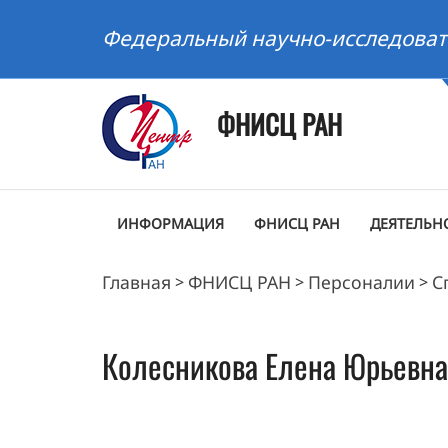
Федеральный научно-исследоват
ФНИСЦ РАН
ИНФОРМАЦИЯ
ФНИСЦ РАН
ДЕЯТЕЛЬН
Главная
ФНИСЦ РАН
Персоналии
С
>
>
>
Колесникова
Елена Юрьевна