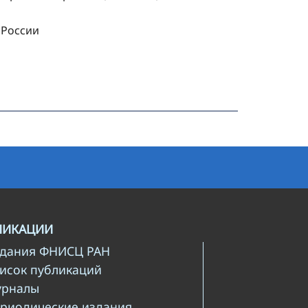
 России
ЛИКАЦИИ
здания ФНИСЦ РАН
писок публикаций
урналы
ериодические издания