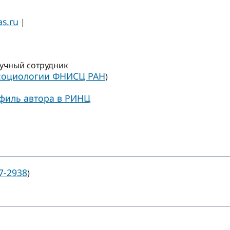
as.ru
|
учный сотрудник
 социологии ФНИСЦ РАН
)
филь автора в РИНЦ
7-2938
)